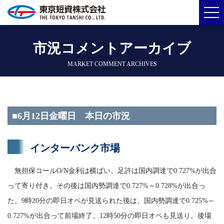
市況コメントアーカイブ
MARKET COMMENT ARCHIVES
■6月12日金曜日 本日の市況
インターバンク市場
無担保コールO/N金利は横ばい。足許は国内調達で0.727%が出合
って寄り付き。その後は国内勢調達で0.727%～0.728%が出合っ
た。9時20分の即日オペが見送られた後は、国内勢調達で0.725%～
0.727%が出合って前場終了。12時50分の即日オペも見送り。後場