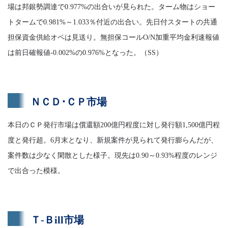
場は邦銀勢調達で0.977%の出合いが見られた。ターム物はショー
トタームで0.981%～1.033％付近の出合い。先日付スタートの共通
担保資金供給オペは見送り。無担保コールO/N加重平均金利速報値
は前日確報値-0.002%の0.976%となった。（SS）
ＮＣＤ･ＣＰ市場
本日のＣＰ発行市場は償還額200億円程度に対し発行額1,500億円程
度と発行超。6月末となり、新規案件が見られて発行膨らんだが、
案件数は少なく閑散とした様子。現先は0.90～0.93%程度のレンジ
で出合った模様。
Ｔ-Ｂill市場