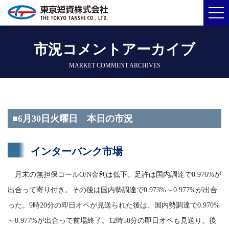
市況コメントアーカイブ
MARKET COMMENT ARCHIVES
■6月30日火曜日 本日の市況
インターバンク市場
月末の無担保コールO/N金利は低下。足許は国内調達で0.976%が
出合って寄り付き。その後は国内勢調達で0.973%～0.977%が出合
った。9時20分の即日オペが見送られた後は、国内勢調達で0.970%
～0.977%が出合って前場終了。12時50分の即日オペも見送り。後