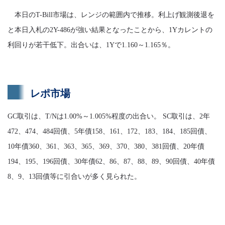
本日のT-Bill市場は、レンジの範囲内で推移。利上げ観測後退を
と本日入札の2Y-486が強い結果となったことから、1Yカレントの
利回りが若干低下。出合いは、1Yで1.160～1.165％。
レポ市場
GC取引は、T/Nは1.00%～1.005%程度の出合い。 SC取引は、2年
472、474、484回債、5年債158、161、172、183、184、185回債、
10年債360、361、363、365、369、370、380、381回債、20年債
194、195、196回債、30年債62、86、87、88、89、90回債、40年債
8、9、13回債等に引合いが多く見られた。