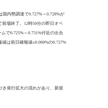
勢調達で0.727%～0.728%が
て前場終了。12時50分の即日オペ
0.725%～0.731%付近の出合
日確報値±0.000%の0.727%
近づき発行拡大の流れがあり、新規