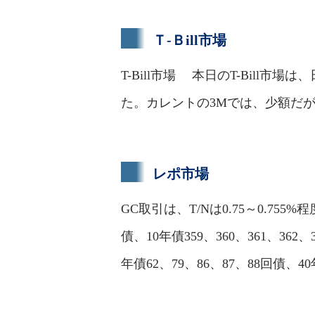
Ｔ-Ｂill市場
T-Bill市場 本日のT-Bil
た。カレントの3Mでは、少額だが付利
レポ市場
GC取引は、T/Nは0.75～0.755%
債、10年債359、360、361、362、3
年債62、79、86、87、88回債