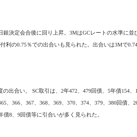
l市場は、日銀決定会合後に回り上昇。3MはGCレートの水準
の0.75％での出合いも見られた。出合いは3Mで0.745
程度の出合い。 SC取引は、2年472、479回債、5年債154、157
65、366、367、368、369、370、374、379、380回債、
、40年債8、9回債等に引合いが多く見られた。