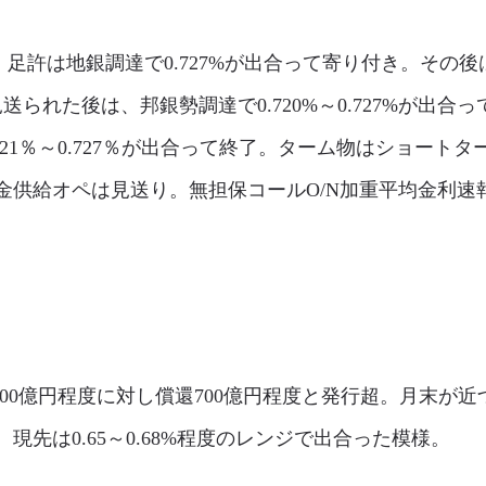
許は地銀調達で0.727%が出合って寄り付き。その後は国内
送られた後は、邦銀勢調達で0.720%～0.727%が出合っ
1％～0.727％が出合って終了。ターム物はショートタームで
給オペは見送り。無担保コールO/N加重平均金利速報値は前
00億円程度に対し償還700億円程度と発行超。月末が
先は0.65～0.68%程度のレンジで出合った模様。