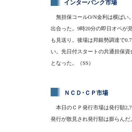
インターバンク市場
無担保コールO/N金利は横ばい。足
出合った。9時20分の即日オペが見
も見送り。後場は邦銀勢調達で0.72
い。先日付スタートの共通担保資金供
となった。（SS）
ＮＣＤ･ＣＰ市場
本日のＣＰ発行市場は発行額2,7
発行が散見され発行額は膨らんだ。現