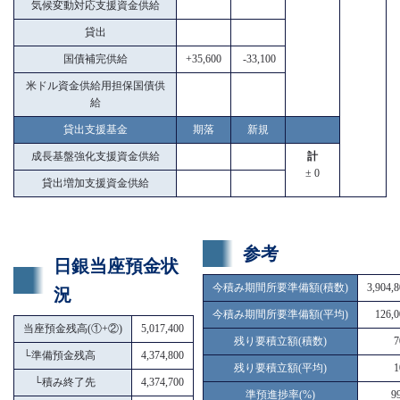
気候変動対応支援資金供給
貸出
国債補完供給
+35,600
-33,100
米ドル資金供給用担保国債供
給
貸出支援基金
期落
新規
成長基盤強化支援資金供給
計
± 0
貸出増加支援資金供給
参考
日銀当座預金状
今積み期間所要準備額(積数)
3,904,
況
今積み期間所要準備額(平均)
126,0
当座預金残高(①+②)
5,017,400
残り要積立額(積数)
7
└
準備預金残高
4,374,800
残り要積立額(平均)
1
└
積み終了先
4,374,700
準預進捗率(%)
9