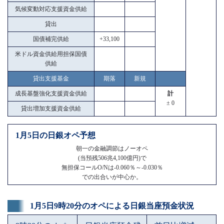
気候変動対応支援資金供給
貸出
国債補完供給
+33,100
米ドル資金供給用担保国債
供給
貸出支援基金
期落
新規
成長基盤強化支援資金供給
計
± 0
貸出増加支援資金供給
1月5日の日銀オペ予想
朝一の金融調節はノーオペ
(当預残506兆4,100億円)で
無担保コールO/Nは-0.060％～-0.030％
での出合いが中心か。
1月5日9時20分のオペによる日銀当座預金状況