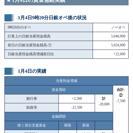
■ 1月4日の資金需給実績
1月4日9時20分日銀オペ後の状況
9時20分のオペ
ノーオペ
計算上の日銀当座預金残高
5,046,900
前日の日銀当座預金残高-①
5,024,900
日銀当座預金残高増減前日比
+22,000
1月4日の実績
当座預金増減
資金需給
合計-
②
銀行券
+2,500
計
-7,500
-20,000
財政等
-22,500
金融調節
除く貸出支援基金
期落
新規