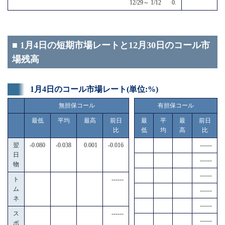
12/29～ 1/12 0.
■ 1月4日の短期市場レートと12月30日のコール市
場残高
1月4日のコール市場レート(単位:%)
無担保コール
有担保コール
最低
平均
最高
前日
最
平
最
前日
比
低
均
高
比
翌
-0.080
-0.038
0.001
-0.016
------
日
------
物
------
ト
------
ム
------
ネ
------
ス
------
------
ポ