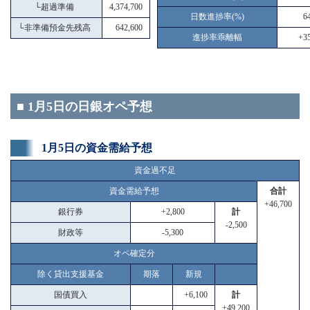
└
超過準備
4,374,700
日数進捗率(%)
6
└
非準備預金先残高
642,600
進捗率乖離幅
+35
■ 1月5日の日銀オペ予想
1月5日の資金需給予想
資金過不足
資金需給予想
合計
+46,700
銀行券
+2,800
計
-2,500
財政等
-5,300
オペ確定分
除く貸出支援基金
期落
新規
国債買入
+6,100
計
+49,200