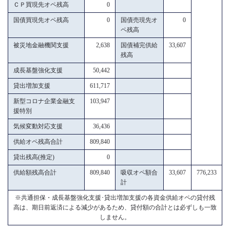
ＣＰ買現先オペ残高
0
国債買現先オペ残高
0
国債売現先オ
0
ペ残高
被災地金融機関支援
2,638
国債補完供給
33,607
残高
成長基盤強化支援
50,442
貸出増加支援
611,717
新型コロナ企業金融支
103,947
援特別
気候変動対応支援
36,436
供給オペ残高合計
809,840
貸出残高(推定)
0
供給額残高合計
809,840
吸収オペ額合
33,607
776,233
計
※共通担保・成長基盤強化支援･貸出増加支援の各資金供給オペの貸付残
高は、期日前返済による減少があるため、貸付額の合計とは必ずしも一致
しません。