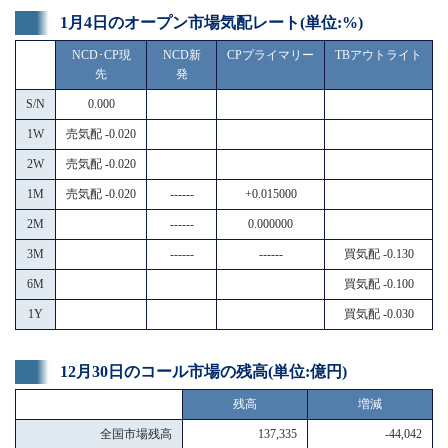
1月4日のオープン市場気配レート(単位:%)
NCD･CP現
NCD新
CPプライマリー
TBアウトライト
先
発
S/N
0.000
1W
売気配 -0.020
2W
売気配 -0.020
1M
売気配 -0.020
------
+0.015000
2M
------
0.000000
3M
------
------
買気配 -0.130
6M
買気配 -0.100
1Y
買気配 -0.030
12月30日のコール市場の残高(単位:億円)
残高
増減
全国市場残高
137,335
-44,042