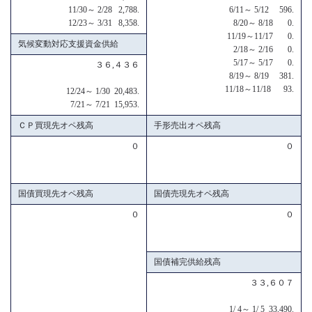
11/30～ 2/28 2,788.
6/11～ 5/12 596.
12/23～ 3/31 8,358.
8/20～ 8/18 0.
11/19～11/17 0.
気候変動対応支援資金供給
2/18～ 2/16 0.
5/17～ 5/17 0.
３６,４３６
8/19～ 8/19 381.
11/18～11/18 93.
12/24～ 1/30 20,483.
7/21～ 7/21 15,953.
ＣＰ買現先オペ残高
手形売出オペ残高
０
０
国債買現先オペ残高
国債売現先オペ残高
０
０
国債補完供給残高
３３,６０７
1/ 4～ 1/ 5 33,490.