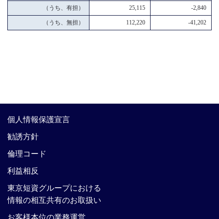
（うち、有担）
25,115
-2,840
（うち、無担）
112,220
-41,202
個人情報保護宣言
勧誘方針
倫理コード
利益相反
東京短資グループにおける
情報の相互共有のお取扱い
お客様本位の業務運営