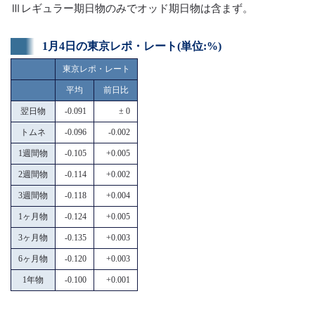
Ⅲレギュラー期日物のみでオッド期日物は含まず。
1月4日の東京レポ・レート(単位:%)
東京レポ・レート
平均
前日比
翌日物
-0.091
± 0
トムネ
-0.096
-0.002
1週間物
-0.105
+0.005
2週間物
-0.114
+0.002
3週間物
-0.118
+0.004
1ヶ月物
-0.124
+0.005
3ヶ月物
-0.135
+0.003
6ヶ月物
-0.120
+0.003
1年物
-0.100
+0.001