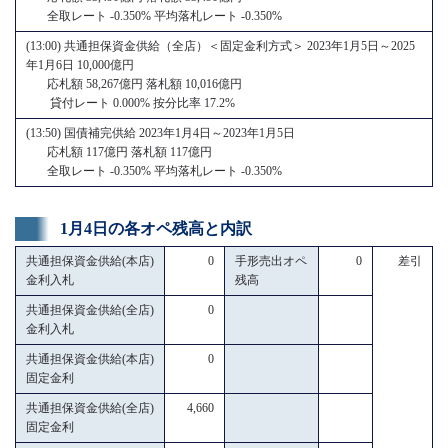
全取レート -0.350% 平均落札レート -0.350%
(13:00) 共通担保資金供給（全店）＜固定金利方式＞ 2023年1月5日～2025
年1月6日 10,000億円
応札額 58,267億円 落札額 10,016億円
貸付レート 0.000% 按分比率 17.2%
(13:50) 国債補完供給 2023年1月4日～2023年1月5日
応札額 117億円 落札額 117億円
全取レート -0.350% 平均落札レート -0.350%
1月4日の各オペ残高と内訳
共通担保資金供給(本店)
0
手形売出オペ
0
差引
金利入札
残高
共通担保資金供給(全店)
0
金利入札
共通担保資金供給(本店)
0
固定金利
共通担保資金供給(全店)
4,660
固定金利