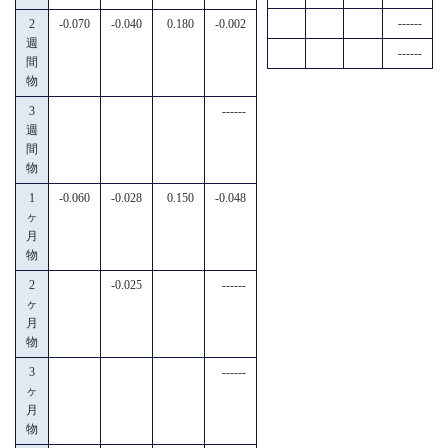
------
2
-0.070
-0.040
0.180
-0.002
週
------
間
物
3
------
週
間
物
1
-0.060
-0.028
0.150
-0.048
ヶ
月
物
2
-0.025
------
ヶ
月
物
3
------
ヶ
月
物