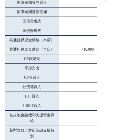
国庫短期証券買入
国庫短期証券売却
国債買現先
国債売現先
共通担保資金供給（本店）
共通担保資金供給（全店）
+10,000
CP買現先
手形売出
CP等買入
社債等買入
ETF買入
J-REIT買入
被災地金融機関支援資金供
給
新型コロナ対応金融支援特
別