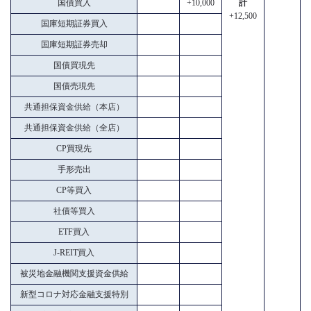
国債買入
+10,000
計
+12,500
国庫短期証券買入
国庫短期証券売却
国債買現先
国債売現先
共通担保資金供給（本店）
共通担保資金供給（全店）
CP買現先
手形売出
CP等買入
社債等買入
ETF買入
J-REIT買入
被災地金融機関支援資金供給
新型コロナ対応金融支援特別