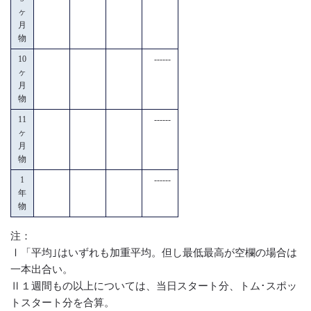
ヶ
月
物
10
------
ヶ
月
物
11
------
ヶ
月
物
1
------
年
物
注：
Ⅰ「平均｣はいずれも加重平均。但し最低最高が空欄の場合は
一本出合い。
Ⅱ１週間もの以上については、当日スタート分、トム･スポッ
トスタート分を合算。