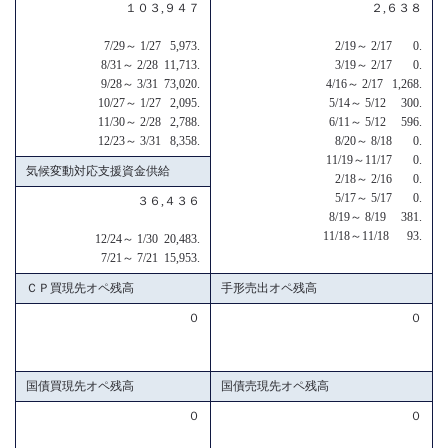
１０３,９４７
２,６３８
7/29～ 1/27 5,973.
2/19～ 2/17 0.
8/31～ 2/28 11,713.
3/19～ 2/17 0.
9/28～ 3/31 73,020.
4/16～ 2/17 1,268.
10/27～ 1/27 2,095.
5/14～ 5/12 300.
11/30～ 2/28 2,788.
6/11～ 5/12 596.
12/23～ 3/31 8,358.
8/20～ 8/18 0.
11/19～11/17 0.
気候変動対応支援資金供給
2/18～ 2/16 0.
5/17～ 5/17 0.
３６,４３６
8/19～ 8/19 381.
11/18～11/18 93.
12/24～ 1/30 20,483.
7/21～ 7/21 15,953.
ＣＰ買現先オペ残高
手形売出オペ残高
０
０
国債買現先オペ残高
国債売現先オペ残高
０
０