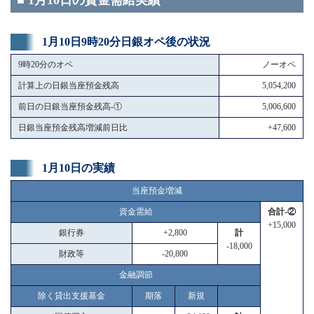
■ 1月10日の資金需給実績
1月10日9時20分日銀オペ後の状況
9時20分のオペ
ノーオペ
計算上の日銀当座預金残高
5,054,200
前日の日銀当座預金残高-①
5,006,600
日銀当座預金残高増減前日比
+47,600
1月10日の実績
当座預金増減
資金需給
合計-②
+15,000
銀行券
+2,800
計
-18,000
財政等
-20,800
金融調節
除く貸出支援基金
期落
新規