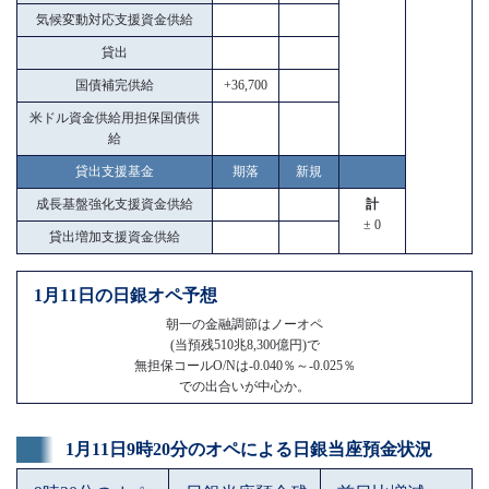
気候変動対応支援資金供給
貸出
国債補完供給
+36,700
米ドル資金供給用担保国債供
給
貸出支援基金
期落
新規
成長基盤強化支援資金供給
計
± 0
貸出増加支援資金供給
1月11日の日銀オペ予想
朝一の金融調節はノーオペ
(当預残510兆8,300億円)で
無担保コールO/Nは-0.040％～-0.025％
での出合いが中心か。
1月11日9時20分のオペによる日銀当座預金状況