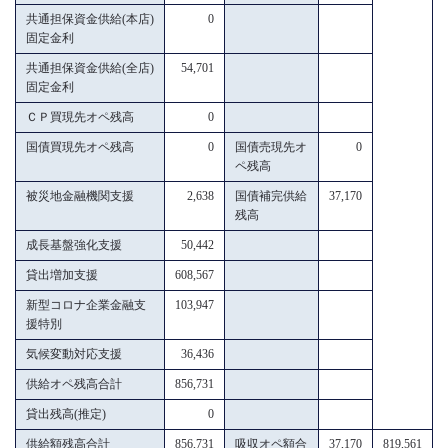
共通担保資金供給(本店)
0
固定金利
共通担保資金供給(全店)
54,701
固定金利
ＣＰ買現先オペ残高
0
国債買現先オペ残高
0
国債売現先オ
0
ペ残高
被災地金融機関支援
2,638
国債補完供給
37,170
残高
成長基盤強化支援
50,442
貸出増加支援
608,567
新型コロナ企業金融支
103,947
援特別
気候変動対応支援
36,436
供給オペ残高合計
856,731
貸出残高(推定)
0
供給額残高合計
856,731
吸収オペ額合
37,170
819,561