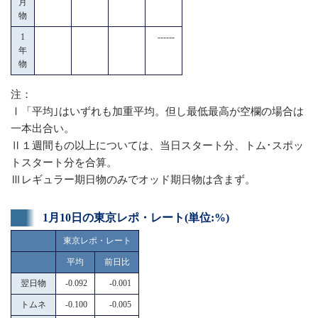
月
物
1
------
年
物
注：
Ⅰ「平均｣はいずれも加重平均。但し最低最高が空欄の場合は
一本出合い。
Ⅱ１週間もの以上については、当日スタート分、トム･スポッ
トスタート分を合算。
Ⅲレギュラー期日物のみでオッド期日物は含まず。
1月10日の東京レポ・レート(単位:%)
東京レポ・レート
平均
前日比
翌日物
-0.092
-0.001
トムネ
-0.100
-0.005