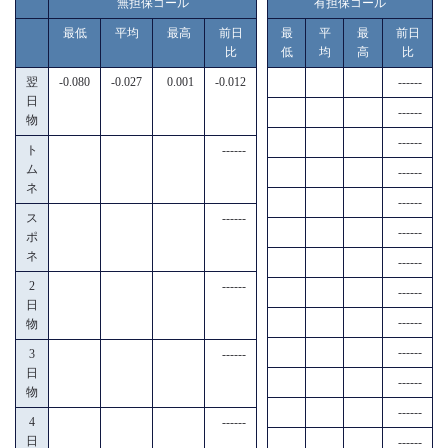
無担保コール
有担保コール
最低
平均
最高
前日
最
平
最
前日
比
低
均
高
比
翌
-0.080
-0.027
0.001
-0.012
------
日
------
物
------
ト
------
ム
------
ネ
------
ス
------
------
ポ
ネ
------
2
------
------
日
------
物
------
3
------
日
------
物
------
4
------
日
------