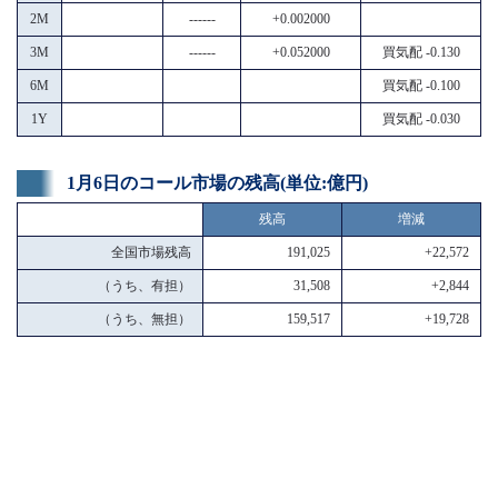
2M
------
+0.002000
3M
------
+0.052000
買気配 -0.130
6M
買気配 -0.100
1Y
買気配 -0.030
1月6日のコール市場の残高(単位:億円)
残高
増減
全国市場残高
191,025
+22,572
（うち、有担）
31,508
+2,844
（うち、無担）
159,517
+19,728