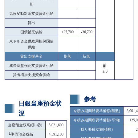
別
気候変動対応支援資金供給
貸出
国債補完供給
+25,700
-36,700
米ドル資金供給用担保国債
供給
貸出支援基金
期落
新規
成長基盤強化支援資金供給
計
± 0
貸出増加支援資金供給
参考
日銀当座預金状
今積み期間所要準備額(積数)
3,901,
況
今積み期間所要準備額(平均)
125,9
当座預金残高(①+②)
5,021,600
残り要積立額(積数)
2
└
準備預金残高
4,391,100