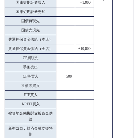
国庫短期証券買入
+1,000
国庫短期証券売却
国債買現先
国債売現先
共通担保資金供給（本店）
共通担保資金供給（全店）
+10,000
CP買現先
手形売出
CP等買入
-500
社債等買入
ETF買入
J-REIT買入
被災地金融機関支援資金供
給
新型コロナ対応金融支援特
別