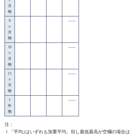
月
物
9
------
ヶ
月
物
10
------
ヶ
月
物
11
------
ヶ
月
物
1
------
年
物
注：
Ⅰ「平均｣はいずれも加重平均。但し最低最高が空欄の場合は