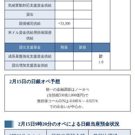
気候変動対応支援資金供給
貸出
国債補完供給
+53,300
米ドル資金供給用担保国債
供給
貸出支援基金
期落
新規
成長基盤強化支援資金供給
計
± 0
貸出増加支援資金供給
2月15日の日銀オペ予想
朝一の金融調節はノーオペ
(当預残530兆1,000億円)で
無担保コールO/Nは-0.040％～-0.025％
での出合いが中心か。
2月15日9時20分のオペによる日銀当座預金状況