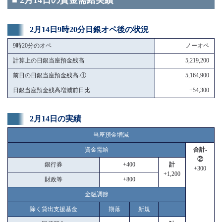
■ 2月14日の資金需給実績
2月14日9時20分日銀オペ後の状況
9時20分のオペ
ノーオペ
計算上の日銀当座預金残高
5,219,200
前日の日銀当座預金残高-①
5,164,900
日銀当座預金残高増減前日比
+54,300
2月14日の実績
当座預金増減
資金需給
合計-
②
銀行券
+400
計
+300
+1,200
財政等
+800
金融調節
除く貸出支援基金
期落
新規