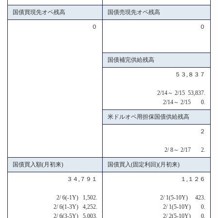
国債買現先オペ残高
国債売現先オペ残高
０
０
国債補完供給残高
５３,８３７
2/14～ 2/15 53,837.
2/14～ 2/15 0.
米ドルオペ用担保国債供給残高
２
2/ 8～ 2/17 2.
国債買入額(月初来)
国債買入(固定利回)(月初来)
３４,７９１
１,１２６
2/ 6(-1Y) 1,502.
2/ 1(5-10Y) 423.
2/ 6(1-3Y) 4,252.
2/ 1(5-10Y) 0.
2/ 6(3-5Y) 5,003.
2/ 2(5-10Y) 0.