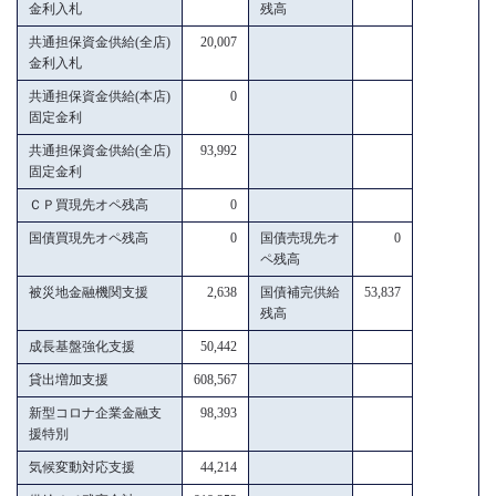
金利入札
残高
共通担保資金供給(全店)
20,007
金利入札
共通担保資金供給(本店)
0
固定金利
共通担保資金供給(全店)
93,992
固定金利
ＣＰ買現先オペ残高
0
国債買現先オペ残高
0
国債売現先オ
0
ペ残高
被災地金融機関支援
2,638
国債補完供給
53,837
残高
成長基盤強化支援
50,442
貸出増加支援
608,567
新型コロナ企業金融支
98,393
援特別
気候変動対応支援
44,214