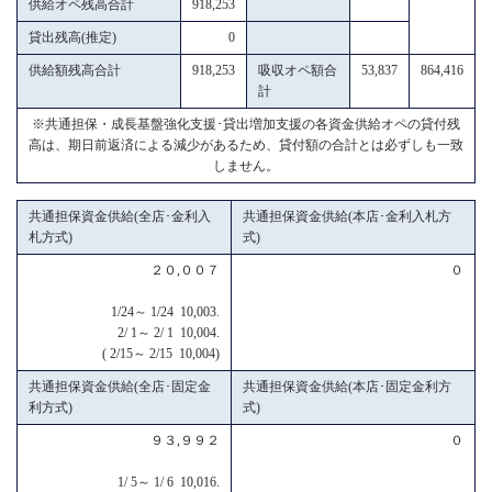
供給オペ残高合計
918,253
貸出残高(推定)
0
供給額残高合計
918,253
吸収オペ額合
53,837
864,416
計
※共通担保・成長基盤強化支援･貸出増加支援の各資金供給オペの貸付残
高は、期日前返済による減少があるため、貸付額の合計とは必ずしも一致
しません。
共通担保資金供給(全店･金利入
共通担保資金供給(本店･金利入札方
札方式)
式)
２０,００７
０
1/24～ 1/24 10,003.
2/ 1～ 2/ 1 10,004.
( 2/15～ 2/15 10,004)
共通担保資金供給(全店･固定金
共通担保資金供給(本店･固定金利方
利方式)
式)
９３,９９２
０
1/ 5～ 1/ 6 10,016.