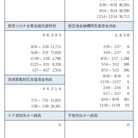
6/20～ 6/19 46,265.
9/14～ 9/14 30,590.
12/14～12/14 36,712.
新型コロナ企業金融支援特別
被災地金融機関支援資金供給
９８,３９３
２,６３８
8/31～ 2/28 11,713.
2/19～ 2/17 0.
9/28～ 3/31 73,020.
3/19～ 2/17 0.
11/30～ 2/28 2,788.
4/16～ 2/17 1,268.
12/23～ 3/31 8,358.
5/14～ 5/12 300.
1/27～ 4/27 2,514.
6/11～ 5/12 596.
8/20～ 8/18 0.
気候変動対応支援資金供給
11/19～11/17 0.
2/18～ 2/16 0.
４４,２１４
5/17～ 5/17 0.
8/19～ 8/19 381.
7/21～ 7/21 15,953.
11/18～11/18 93.
1/30～ 1/30 28,261.
ＣＰ買現先オペ残高
手形売出オペ残高
０
０