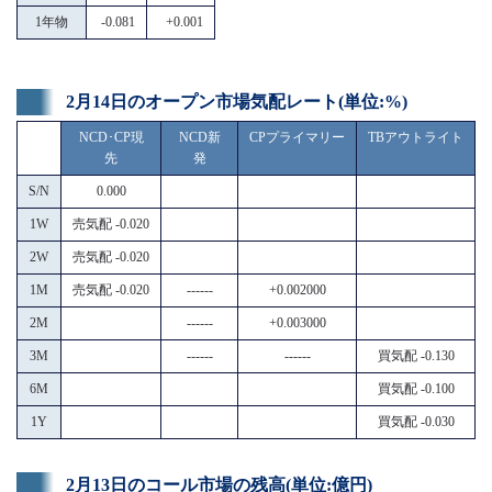
1年物
-0.081
+0.001
2月14日のオープン市場気配レート(単位:%)
NCD･CP現
NCD新
CPプライマリー
TBアウトライト
先
発
S/N
0.000
1W
売気配 -0.020
2W
売気配 -0.020
1M
売気配 -0.020
------
+0.002000
2M
------
+0.003000
3M
------
------
買気配 -0.130
6M
買気配 -0.100
1Y
買気配 -0.030
2月13日のコール市場の残高(単位:億円)