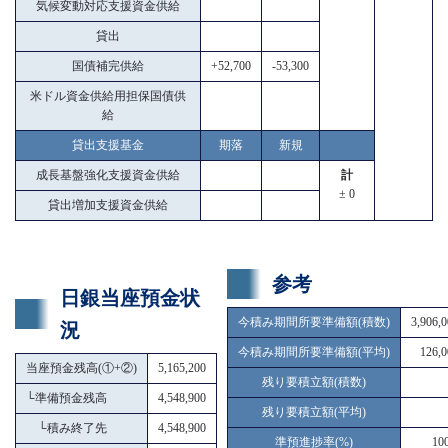
気候変動対応支援資金供給
貸出
国債補完供給
+52,700
-53,300
米ドル資金供給用担保国債供
給
貸出支援基金
期落
新規
成長基盤強化支援資金供給
計
± 0
貸出増加支援資金供給
参考
日銀当座預金状
今積み期間所要準備額(積数)
3,906,
況
今積み期間所要準備額(平均)
126,0
当座預金残高(①+②)
5,165,200
残り要積立額(積数)
└
準備預金残高
4,548,900
残り要積立額(平均)
└
積み終了先
4,548,900
準預進捗率(%)
10