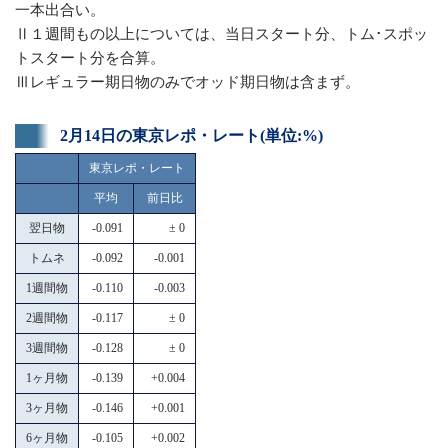
一本出合い。
Ⅱ１週間もの以上については、当日スタート分、トム･スポッ
トスタート分を合算。
Ⅲレギュラー期日物のみでオッド期日物は含まず。
2月14日の東京レポ・レート(単位:%)
東京レポ・レート
平均
前日比
翌日物
-0.091
± 0
トムネ
-0.092
-0.001
1週間物
-0.110
-0.003
2週間物
-0.117
± 0
3週間物
-0.128
± 0
1ヶ月物
-0.139
+0.004
3ヶ月物
-0.146
+0.001
6ヶ月物
-0.105
+0.002