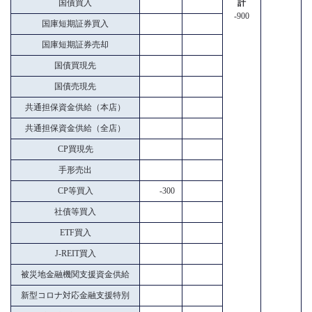
国債買入
計
-900
国庫短期証券買入
国庫短期証券売却
国債買現先
国債売現先
共通担保資金供給（本店）
共通担保資金供給（全店）
CP買現先
手形売出
CP等買入
-300
社債等買入
ETF買入
J-REIT買入
被災地金融機関支援資金供給
新型コロナ対応金融支援特別