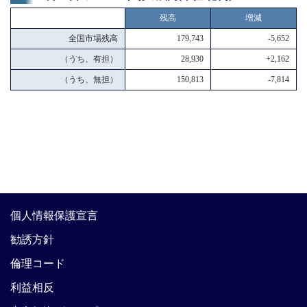
残高
増減
全国市場残高
179,743
-5,652
（うち、有担）
28,930
+2,162
（うち、無担）
150,813
-7,814
個人情報保護宣言
勧誘方針
倫理コード
利益相反