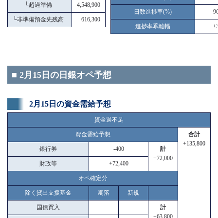
└
超過準備
4,548,900
日数進捗率(%)
9
└
非準備預金先残高
616,300
進捗率乖離幅
+3
■ 2月15日の日銀オペ予想
2月15日の資金需給予想
資金過不足
資金需給予想
合計
+135,800
銀行券
-400
計
+72,000
財政等
+72,400
オペ確定分
除く貸出支援基金
期落
新規
国債買入
計
+63,800