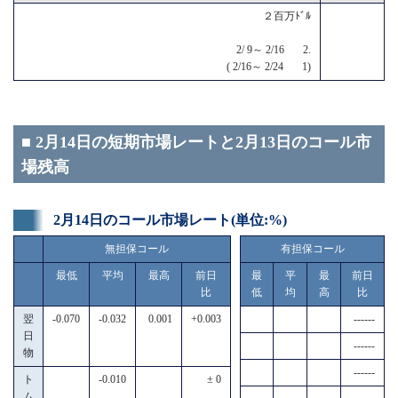
２百万ﾄﾞﾙ
2/ 9～ 2/16 2.
( 2/16～ 2/24 1)
■ 2月14日の短期市場レートと2月13日のコール市
場残高
2月14日のコール市場レート(単位:%)
無担保コール
有担保コール
最低
平均
最高
前日
最
平
最
前日
比
低
均
高
比
翌
-0.070
-0.032
0.001
+0.003
------
日
------
物
------
ト
-0.010
± 0
ム