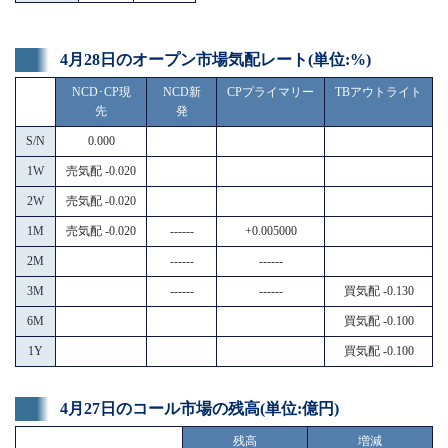
4月28日のオープン市場気配レート(単位:%)
NCD･CP現
NCD新
CPプライマリー
TBアウトライト
先
発
S/N
0.000
1W
売気配 -0.020
2W
売気配 -0.020
1M
売気配 -0.020
------
+0.005000
2M
------
------
3M
------
------
買気配 -0.130
6M
買気配 -0.100
1Y
買気配 -0.100
4月27日のコール市場の残高(単位:億円)
残高
増減