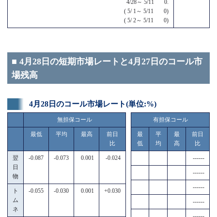
4/28～ 5/11 0.
( 5/ 1～ 5/11 0)
( 5/ 2～ 5/11 0)
■ 4月28日の短期市場レートと4月27日のコール市
場残高
4月28日のコール市場レート(単位:%)
無担保コール
有担保コール
最低
平均
最高
前日
最
平
最
前日
比
低
均
高
比
翌
-0.087
-0.073
0.001
-0.024
------
日
------
物
------
ト
-0.055
-0.030
0.001
+0.030
ム
------
ネ
------