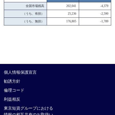
全国市場残高
202,041
-4,379
（うち、有担）
25,236
-2,590
（うち、無担）
176,805
-1,789
個人情報保護宣言
勧誘方針
倫理コード
利益相反
東京短資グループにおける
情報の相互共有のお取扱い