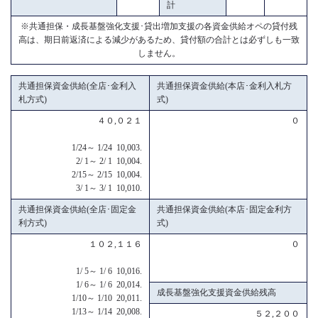
計
※共通担保・成長基盤強化支援･貸出増加支援の各資金供給オペの貸付残
高は、期日前返済による減少があるため、貸付額の合計とは必ずしも一致
しません。
共通担保資金供給(全店･金利入
共通担保資金供給(本店･金利入札方
札方式)
式)
４０,０２１
０
1/24～ 1/24 10,003.
2/ 1～ 2/ 1 10,004.
2/15～ 2/15 10,004.
3/ 1～ 3/ 1 10,010.
共通担保資金供給(全店･固定金
共通担保資金供給(本店･固定金利方
利方式)
式)
１０２,１１６
０
1/ 5～ 1/ 6 10,016.
1/ 6～ 1/ 6 20,014.
成長基盤強化支援資金供給残高
1/10～ 1/10 20,011.
1/13～ 1/14 20,008.
５２,２００