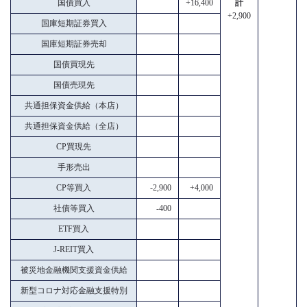
国債買入
+16,400
計
+2,900
国庫短期証券買入
国庫短期証券売却
国債買現先
国債売現先
共通担保資金供給（本店）
共通担保資金供給（全店）
CP買現先
手形売出
CP等買入
-2,900
+4,000
社債等買入
-400
ETF買入
J-REIT買入
被災地金融機関支援資金供給
新型コロナ対応金融支援特別