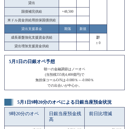
貸出
国債補完供給
+48,500
米ドル資金供給用担保国債供給
貸出支援基金
期落
新規
成長基盤強化支援資金供給
計
± 0
貸出増加支援資金供給
5月1日の日銀オペ予想
朝一の金融調節はノーオペ
(当預残555兆4,400億円)で
無担保コールO/Nは-0.080％～-0.060％
での出合いが中心か。
5月1日9時20分のオペによる日銀当座預金状況
9時20分のオペ
日銀当座預金残
前日比増減
高