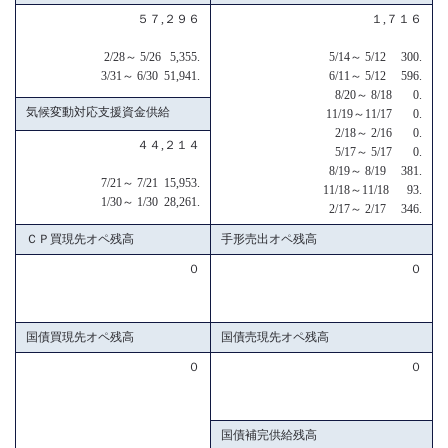
５７,２９６
１,７１６
2/28～ 5/26 5,355.
5/14～ 5/12 300.
3/31～ 6/30 51,941.
6/11～ 5/12 596.
8/20～ 8/18 0.
気候変動対応支援資金供給
11/19～11/17 0.
2/18～ 2/16 0.
４４,２１４
5/17～ 5/17 0.
8/19～ 8/19 381.
7/21～ 7/21 15,953.
11/18～11/18 93.
1/30～ 1/30 28,261.
2/17～ 2/17 346.
ＣＰ買現先オペ残高
手形売出オペ残高
０
０
国債買現先オペ残高
国債売現先オペ残高
０
０
国債補完供給残高