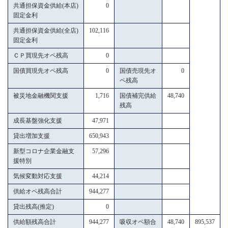
共通担保資金供給(本店)
0
固定金利
共通担保資金供給(全店)
102,116
固定金利
ＣＰ買現先オペ残高
0
国債買現先オペ残高
0
国債売現先オ
0
ペ残高
被災地金融機関支援
1,716
国債補完供給
48,740
残高
成長基盤強化支援
47,971
貸出増加支援
650,943
新型コロナ企業金融支
57,296
援特別
気候変動対応支援
44,214
供給オペ残高合計
944,277
貸出残高(推定)
0
供給額残高合計
944,277
吸収オペ額合
48,740
895,537