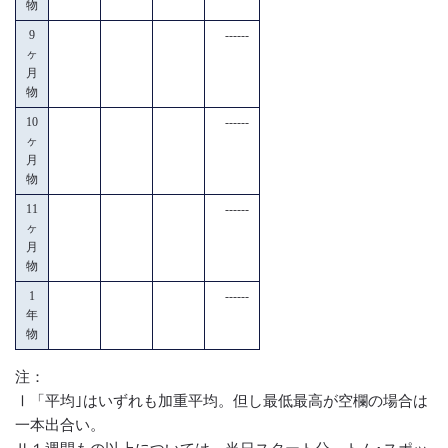
物
9
------
ヶ
月
物
10
------
ヶ
月
物
11
------
ヶ
月
物
1
------
年
物
注：
Ⅰ「平均｣はいずれも加重平均。但し最低最高が空欄の場合は
一本出合い。