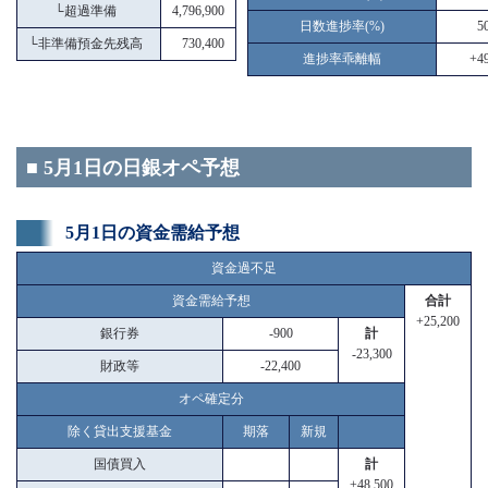
└
超過準備
4,796,900
日数進捗率(%)
5
└
非準備預金先残高
730,400
進捗率乖離幅
+49
■ 5月1日の日銀オペ予想
5月1日の資金需給予想
資金過不足
資金需給予想
合計
+25,200
銀行券
-900
計
-23,300
財政等
-22,400
オペ確定分
除く貸出支援基金
期落
新規
国債買入
計
+48,500