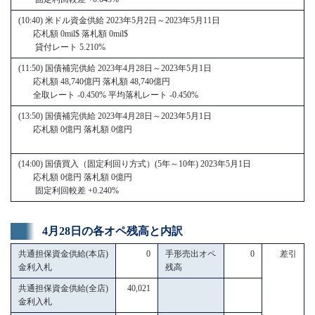
(10:40) 米ドル資金供給 2023年5月2日～2023年5月11日
応札額 0mil$ 落札額 0mil$
貸付レート 5.210%
(11:50) 国債補完供給 2023年4月28日～2023年5月1日
応札額 48,740億円 落札額 48,740億円
全取レート -0.450% 平均落札レート -0.450%
(13:50) 国債補完供給 2023年4月28日～2023年5月1日
応札額 0億円 落札額 0億円
(14:00) 国債買入（固定利回り方式）(5年～10年) 2023年5月1日
応札額 0億円 落札額 0億円
固定利回較差 +0.240%
4月28日の各オペ残高と内訳
共通担保資金供給(本店)
0
手形売出オペ
0
差引
金利入札
残高
共通担保資金供給(全店)
40,021
金利入札