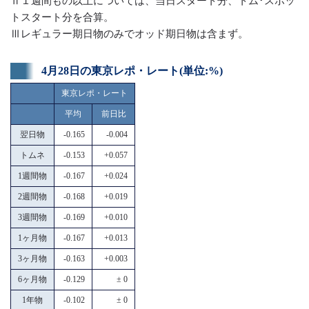
Ⅱ１週間もの以上については、当日スタート分、トム･スポッ
トスタート分を合算。
Ⅲレギュラー期日物のみでオッド期日物は含まず。
4月28日の東京レポ・レート(単位:%)
東京レポ・レート
平均
前日比
翌日物
-0.165
-0.004
トムネ
-0.153
+0.057
1週間物
-0.167
+0.024
2週間物
-0.168
+0.019
3週間物
-0.169
+0.010
1ヶ月物
-0.167
+0.013
3ヶ月物
-0.163
+0.003
6ヶ月物
-0.129
± 0
1年物
-0.102
± 0