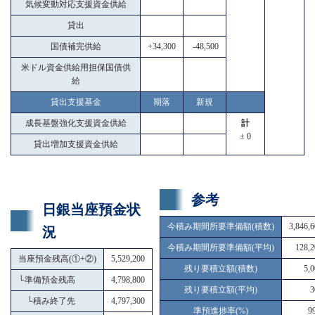
気候変動対応支援資金供給
貸出
国債補完供給
+34,300
-48,500
米ドル資金供給用担保国債供
給
貸出支援基金
期落
新規
成長基盤強化支援資金供給
計
± 0
貸出増加支援資金供給
参考
日銀当座預金状
今積み期間所要準備額(積数)
3,846,
況
今積み期間所要準備額(平均)
128,2
当座預金残高(①+②)
5,529,200
残り要積立額(積数)
5,
└
準備預金残高
4,798,800
残り要積立額(平均)
3
└
積み終了先
4,797,300
準預進捗率(%)
9