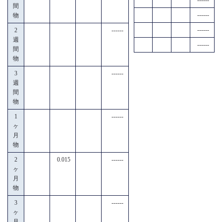
間
------
物
------
2
------
週
------
間
物
3
------
週
間
物
1
------
ヶ
月
物
2
0.015
------
ヶ
月
物
3
------
ヶ
月