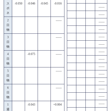
ス
-0.050
-0.046
-0.045
-0.016
------
ポ
ネ
------
2
------
------
日
------
物
------
3
------
日
------
物
------
4
-0.075
------
日
------
物
------
5
------
------
日
物
------
6
------
------
日
------
物
------
1
-0.043
+0.004
週
------