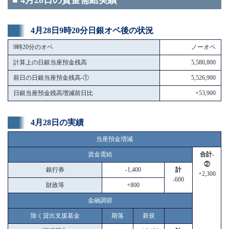
■ 4月28日の資金需給実績
4月28日9時20分日銀オペ後の状況
9時20分のオペ
ノーオペ
計算上の日銀当座預金残高
5,580,800
前日の日銀当座預金残高-①
5,526,900
日銀当座預金残高増減前日比
+53,900
4月28日の実績
当座預金増減
資金需給
合計-
②
銀行券
-1,400
計
+2,300
-600
財政等
+800
金融調節
除く貸出支援基金
期落
新規