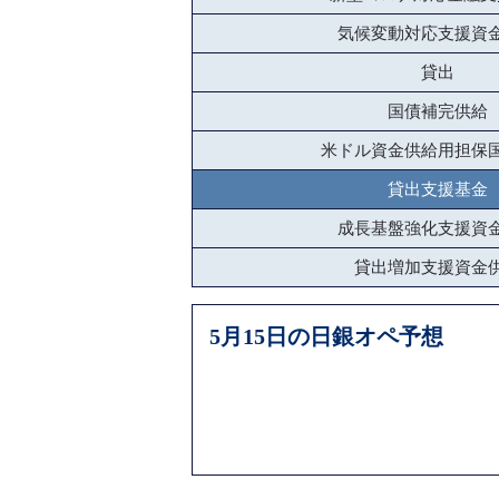
気候変動対応支援資
貸出
国債補完供給
米ドル資金供給用担保
貸出支援基金
成長基盤強化支援資
貸出増加支援資金
5月15日の日銀オペ予想