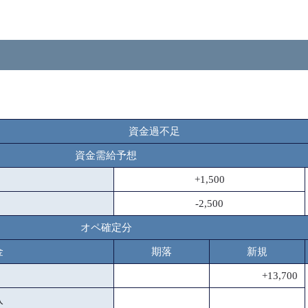
資金過不足
資金需給予想
+1,500
-2,500
オペ確定分
金
期落
新規
+13,700
入