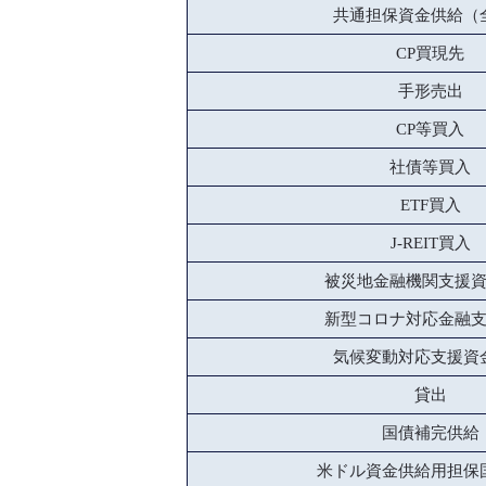
共通担保資金供給（
CP買現先
手形売出
CP等買入
社債等買入
ETF買入
J-REIT買入
被災地金融機関支援
新型コロナ対応金融
気候変動対応支援資
貸出
国債補完供給
米ドル資金供給用担保