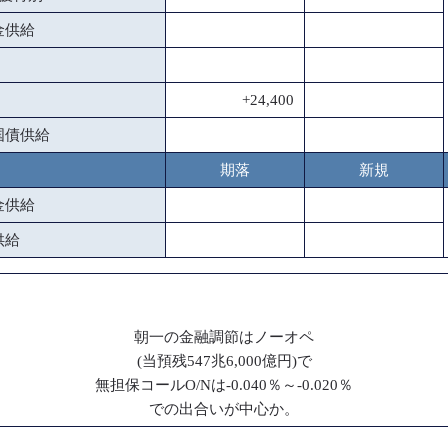
金供給
+24,400
国債供給
期落
新規
金供給
供給
朝一の金融調節はノーオペ
(当預残547兆6,000億円)で
無担保コールO/Nは-0.040％～-0.020％
での出合いが中心か。