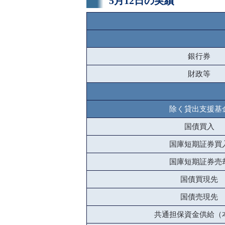
5月12日の実績
銀行券
財政等
除く貸出支援基
国債買入
国庫短期証券買
国庫短期証券売
国債買現先
国債売現先
共通担保資金供給（