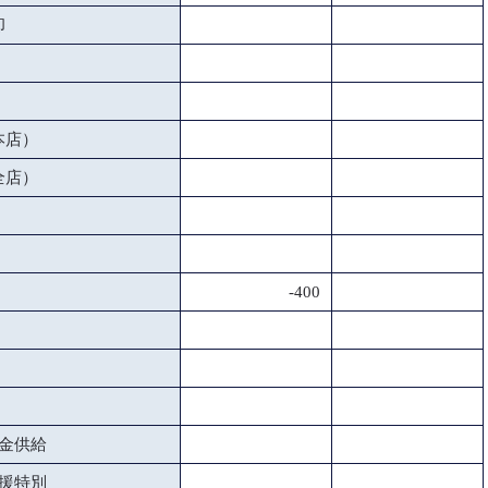
却
本店）
全店）
-400
金供給
援特別