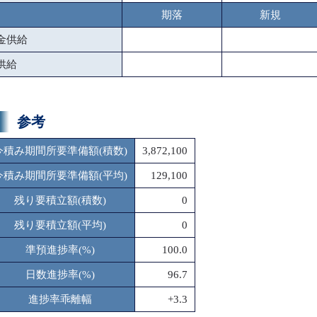
期落
新規
金供給
供給
参考
今積み期間所要準備額(積数)
3,872,100
今積み期間所要準備額(平均)
129,100
残り要積立額(積数)
0
残り要積立額(平均)
0
準預進捗率(%)
100.0
日数進捗率(%)
96.7
進捗率乖離幅
+3.3