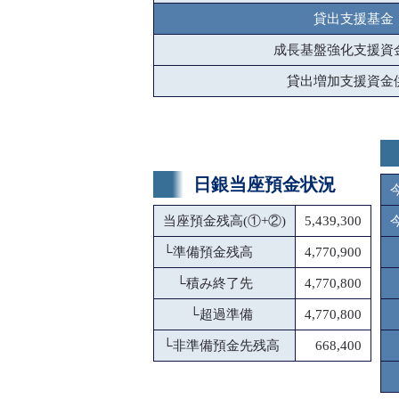
貸出支援基金
成長基盤強化支援資
貸出増加支援資金
日銀当座預金状況
当座預金残高(①+②)
5,439,300
└
準備預金残高
4,770,900
└
積み終了先
4,770,800
└
超過準備
4,770,800
└
非準備預金先残高
668,400