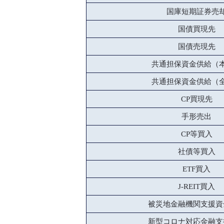
国庫短期証券売
国債買現先
国債売現先
共通担保資金供給（
共通担保資金供給（
CP買現先
手形売出
CP等買入
社債等買入
ETF買入
J-REIT買入
被災地金融機関支援資
新型コロナ対応金融支