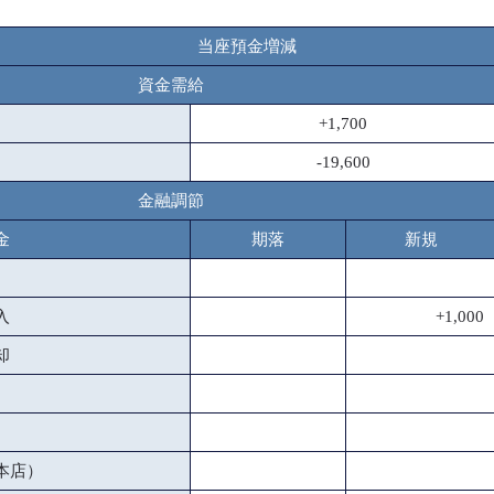
当座預金増減
資金需給
+1,700
-19,600
金融調節
金
期落
新規
入
+1,000
却
本店）