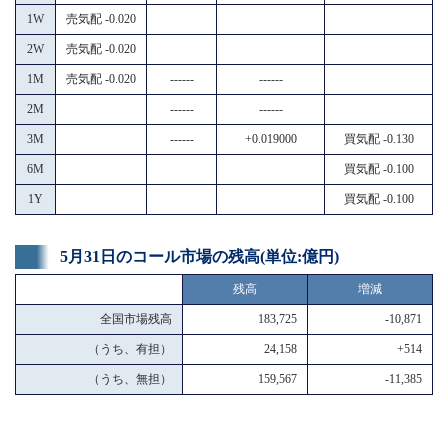
1W
売気配 -0.020
2W
売気配 -0.020
1M
売気配 -0.020
------
------
2M
------
------
3M
------
+0.019000
買気配 -0.130
6M
買気配 -0.100
1Y
買気配 -0.100
5月31日のコール市場の残高(単位:億円)
残高
増減
全国市場残高
183,725
-10,871
（うち、有担）
24,158
+514
（うち、無担）
159,567
-11,385