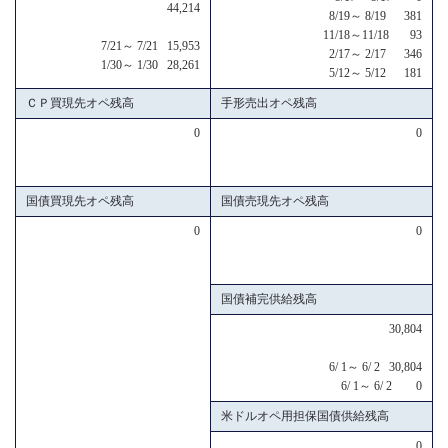
44,214
8/19～ 8/19 381
11/18～11/18 93
7/21～ 7/21 15,953
2/17～ 2/17 346
1/30～ 1/30 28,261
5/12～ 5/12 181
ＣＰ買現先オペ残高
手形売出オペ残高
0
0
国債買現先オペ残高
国債売現先オペ残高
0
0
国債補完供給残高
30,804
6/ 1～ 6/ 2 30,804
6/ 1～ 6/ 2 0
米ドルオペ用担保国債供給残高
0