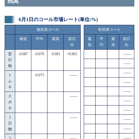
残高
6月1日のコール市場レート(単位:%)
無担保コール
有担保コール
最低
平均
最高
前日
最
平
最
前日
比
低
均
高
比
翌
-0.087
-0.070
0.001
+0.001
------
日
------
物
------
ト
-0.075
------
ム
------
ネ
------
ス
------
------
ポ
ネ
------
2
------
------
日
------
物
------
3
------