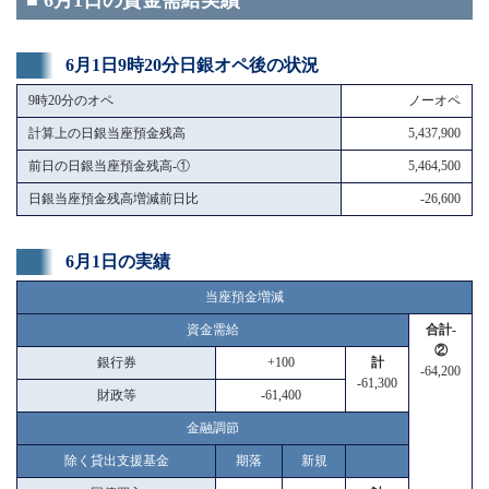
■ 6月1日の資金需給実績
6月1日9時20分日銀オペ後の状況
9時20分のオペ
ノーオペ
計算上の日銀当座預金残高
5,437,900
前日の日銀当座預金残高-①
5,464,500
日銀当座預金残高増減前日比
-26,600
6月1日の実績
当座預金増減
資金需給
合計-
②
銀行券
+100
計
-64,200
-61,300
財政等
-61,400
金融調節
除く貸出支援基金
期落
新規