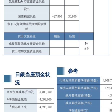
気候変動対応支援資金供給
貸出
国債補完供給
+27,900
-30,800
米ドル資金供給用担保国債供
給
貸出支援基金
期落
新規
成長基盤強化支援資金供給
計
± 0
貸出増加支援資金供給
参考
日銀当座預金状
今積み期間所要準備額(積数)
4,008,
況
今積み期間所要準備額(平均)
129,3
当座預金残高(①+②)
5,400,300
残り要積立額(積数)
4,
└
準備預金残高
4,693,600
残り要積立額(平均)
3
└
積み終了先
4,693,300
準預進捗率(%)
9