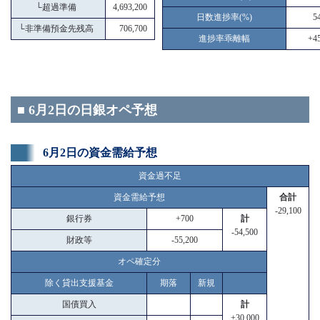
└
超過準備
4,693,200
日数進捗率(%)
5
└
非準備預金先残高
706,700
進捗率乖離幅
+45
■ 6月2日の日銀オペ予想
6月2日の資金需給予想
資金過不足
資金需給予想
合計
-29,100
銀行券
+700
計
-54,500
財政等
-55,200
オペ確定分
除く貸出支援基金
期落
新規
国債買入
計
+30,000