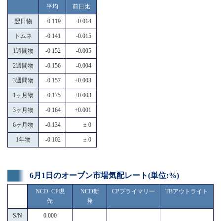
平均
前日比
翌日物
-0.119
-0.014
トムネ
-0.141
-0.015
1週間物
-0.152
-0.005
2週間物
-0.156
-0.004
3週間物
-0.157
+0.003
1ヶ月物
-0.175
+0.003
3ヶ月物
-0.164
+0.001
6ヶ月物
-0.134
± 0
1年物
-0.102
± 0
6月1日のオープン市場気配レート(単位:%)
NCD･CP現
NCD新
CPプライマリー
TBアウトライト
先
発
S/N
0.000