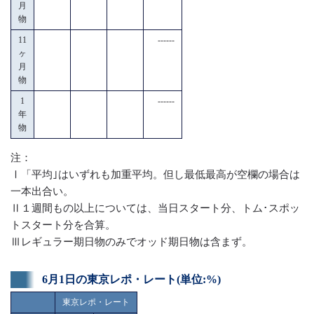
月
物
11
------
ヶ
月
物
1
------
年
物
注：
Ⅰ「平均｣はいずれも加重平均。但し最低最高が空欄の場合は
一本出合い。
Ⅱ１週間もの以上については、当日スタート分、トム･スポッ
トスタート分を合算。
Ⅲレギュラー期日物のみでオッド期日物は含まず。
6月1日の東京レポ・レート(単位:%)
東京レポ・レート