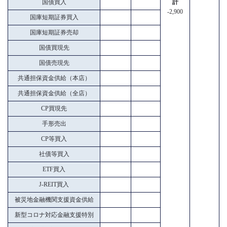
国債買入
計
-2,900
国庫短期証券買入
国庫短期証券売却
国債買現先
国債売現先
共通担保資金供給（本店）
共通担保資金供給（全店）
CP買現先
手形売出
CP等買入
社債等買入
ETF買入
J-REIT買入
被災地金融機関支援資金供給
新型コロナ対応金融支援特別