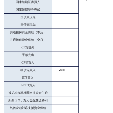
国庫短期証券買入
国庫短期証券売却
国債買現先
国債売現先
共通担保資金供給（本店）
共通担保資金供給（全店）
CP買現先
手形売出
CP等買入
社債等買入
-800
ETF買入
J-REIT買入
被災地金融機関支援資金供給
新型コロナ対応金融支援特別
気候変動対応支援資金供給