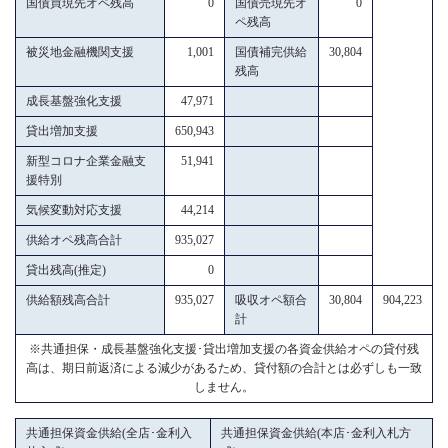
国債買現先オペ残高
0
国債売現先オ
0
ペ残高
被災地金融機関支援
1,001
国債補完供給
30,804
残高
成長基盤強化支援
47,971
貸出増加支援
650,943
新型コロナ企業金融支
51,941
援特別
気候変動対応支援
44,214
供給オペ残高合計
935,027
貸出残高(推定)
0
供給額残高合計
935,027
吸収オペ額合
30,804
904,223
計
※共通担保・成長基盤強化支援･貸出増加支援の各資金供給オペの貸付残
高は、期日前返済による減少があるため、貸付額の合計とは必ずしも一致
しません。
共通担保資金供給(全店･金利入
共通担保資金供給(本店･金利入札方