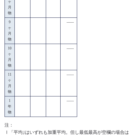
ヶ
月
物
9
------
ヶ
月
物
10
------
ヶ
月
物
11
------
ヶ
月
物
1
------
年
物
注：
Ⅰ「平均｣はいずれも加重平均。但し最低最高が空欄の場合は