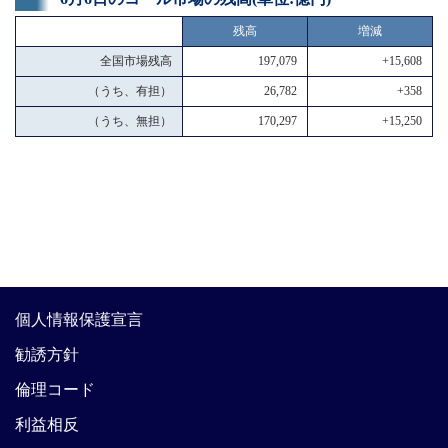
残高
増減
全国市場残高
197,079
+15,608
（うち、有担）
26,782
+358
（うち、無担）
170,297
+15,250
個人情報保護宣言
勧誘方針
倫理コード
利益相反