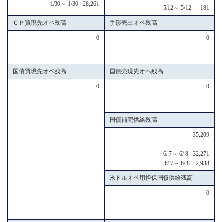
1/30～ 1/30 28,261
5/12～ 5/12 181
ＣＰ買現先オペ残高
手形売出オペ残高
0
0
国債買現先オペ残高
国債売現先オペ残高
0
0
国債補完供給残高
35,209
6/ 7～ 6/ 8 32,271
6/ 7～ 6/ 8 2,938
米ドルオペ用担保国債供給残高
0