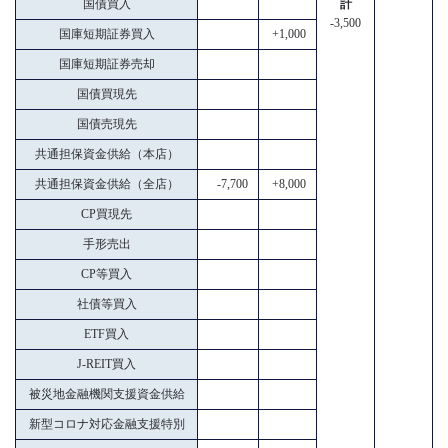
国債買入
計
-3,500
国庫短期証券買入
+1,000
国庫短期証券売却
国債買現先
国債売現先
共通担保資金供給（本店）
共通担保資金供給（全店）
-7,700
+8,000
CP買現先
手形売出
CP等買入
社債等買入
ETF買入
J-REIT買入
被災地金融機関支援資金供給
新型コロナ対応金融支援特別