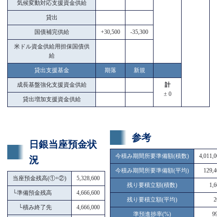
気候変動対応支援資金供給
貸出
国債補完供給
+30,500
-35,300
米ドル資金供給用担保国債供
給
貸出支援基金
期落
新規
成長基盤強化支援資金供給
計
± 0
貸出増加支援資金供給
参考
日銀当座預金状
今積み期間所要準備額(積数)
4,011,
況
今積み期間所要準備額(平均)
129,4
当座預金残高(①+②)
5,328,600
残り要積立額(積数)
1,
└
準備預金残高
4,666,600
残り要積立額(平均)
2
└
積み終了先
4,666,000
準預進捗率(%)
9