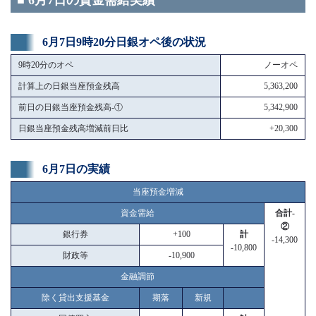
■ 6月7日の資金需給実績
6月7日9時20分日銀オペ後の状況
9時20分のオペ
ノーオペ
計算上の日銀当座預金残高
5,363,200
前日の日銀当座預金残高-①
5,342,900
日銀当座預金残高増減前日比
+20,300
6月7日の実績
当座預金増減
資金需給
合計-
②
銀行券
+100
計
-14,300
-10,800
財政等
-10,900
金融調節
除く貸出支援基金
期落
新規