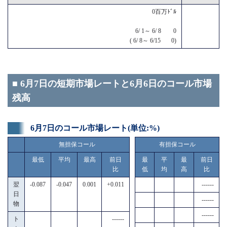
0百万ﾄﾞﾙ
6/ 1～ 6/ 8 0
( 6/ 8～ 6/15 0)
■ 6月7日の短期市場レートと6月6日のコール市場
残高
6月7日のコール市場レート(単位:%)
無担保コール
有担保コール
最低
平均
最高
前日
最
平
最
前日
比
低
均
高
比
翌
-0.087
-0.047
0.001
+0.011
------
日
------
物
------
ト
------