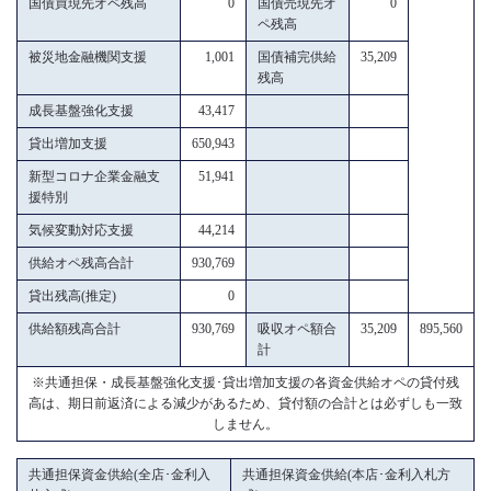
国債買現先オペ残高
0
国債売現先オ
0
ペ残高
被災地金融機関支援
1,001
国債補完供給
35,209
残高
成長基盤強化支援
43,417
貸出増加支援
650,943
新型コロナ企業金融支
51,941
援特別
気候変動対応支援
44,214
供給オペ残高合計
930,769
貸出残高(推定)
0
供給額残高合計
930,769
吸収オペ額合
35,209
895,560
計
※共通担保・成長基盤強化支援･貸出増加支援の各資金供給オペの貸付残
高は、期日前返済による減少があるため、貸付額の合計とは必ずしも一致
しません。
共通担保資金供給(全店･金利入
共通担保資金供給(本店･金利入札方