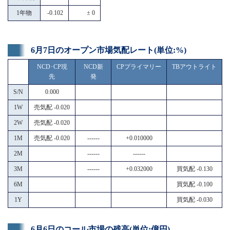
1年物
-0.102
± 0
6月7日のオープン市場気配レート(単位:%)
NCD･CP現
NCD新
CPプライマリー
TBアウトライト
先
発
S/N
0.000
1W
売気配 -0.020
2W
売気配 -0.020
1M
売気配 -0.020
------
+0.010000
2M
------
------
3M
------
+0.032000
買気配 -0.130
6M
買気配 -0.100
1Y
買気配 -0.030
6月6日のコール市場の残高(単位:億円)