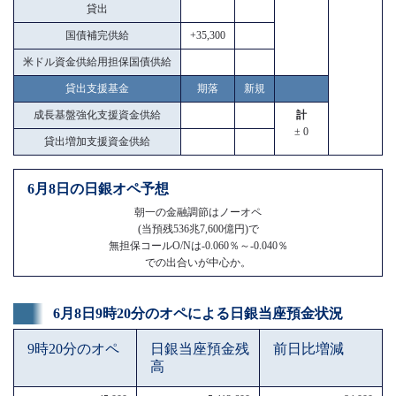
貸出
国債補完供給
+35,300
米ドル資金供給用担保国債供給
貸出支援基金
期落
新規
成長基盤強化支援資金供給
計
± 0
貸出増加支援資金供給
6月8日の日銀オペ予想
朝一の金融調節はノーオペ
(当預残536兆7,600億円)で
無担保コールO/Nは-0.060％～-0.040％
での出合いが中心か。
6月8日9時20分のオペによる日銀当座預金状況
9時20分のオペ
日銀当座預金残
前日比増減
高