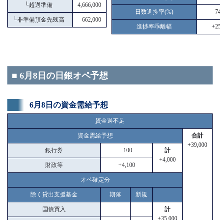
└
超過準備
4,666,000
日数進捗率(%)
7
└
非準備預金先残高
662,000
進捗率乖離幅
+25
■ 6月8日の日銀オペ予想
6月8日の資金需給予想
資金過不足
資金需給予想
合計
+39,000
銀行券
-100
計
+4,000
財政等
+4,100
オペ確定分
除く貸出支援基金
期落
新規
国債買入
計
+35,000