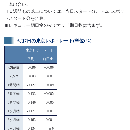
一本出合い。
Ⅱ１週間もの以上については、当日スタート分、トム･スポッ
トスタート分を合算。
Ⅲレギュラー期日物のみでオッド期日物は含まず。
6月7日の東京レポ・レート(単位:%)
東京レポ・レート
平均
前日比
翌日物
-0.090
+0.006
トムネ
-0.093
+0.007
1週間物
-0.122
+0.009
2週間物
-0.133
+0.005
3週間物
-0.146
+0.005
1ヶ月物
-0.171
+0.001
3ヶ月物
-0.163
+0.001
6ヶ月物
-0.134
± 0