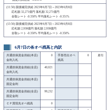
(11:50) 国債補完供給 2023年6月7日～2023年6月8日
応札額 32,271億円 落札額 32,271億円
全取レート -0.350% 平均落札レート -0.351%
(13:50) 国債補完供給 2023年6月7日～2023年6月8日
応札額 2,938億円 落札額 2,938億円
全取レート -0.350% 平均落札レート -0.350%
6月7日の各オペ残高と内訳
共通担保資金供給(本店)
0
手形売出オペ
0
差引
金利入札
残高
共通担保資金供給(全店)
40,021
金利入札
共通担保資金供給(本店)
0
固定金利
共通担保資金供給(全店)
99,232
固定金利
ＣＰ買現先オペ残高
0