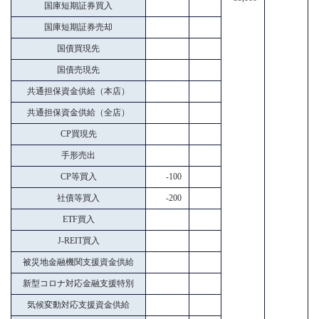
国庫短期証券買入
国庫短期証券売却
国債買現先
国債売現先
共通担保資金供給（本店）
共通担保資金供給（全店）
CP買現先
手形売出
CP等買入
-100
社債等買入
-200
ETF買入
J-REIT買入
被災地金融機関支援資金供給
新型コロナ対応金融支援特別
気候変動対応支援資金供給