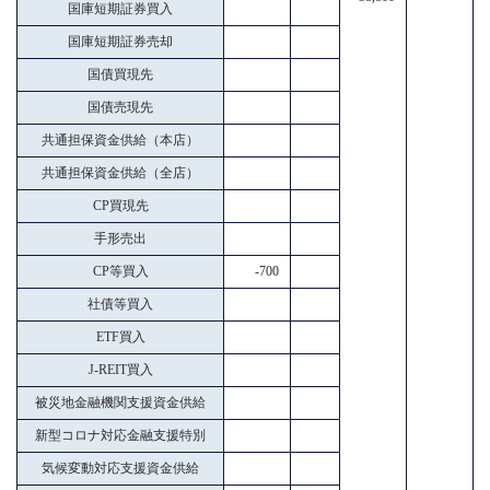
国庫短期証券買入
国庫短期証券売却
国債買現先
国債売現先
共通担保資金供給（本店）
共通担保資金供給（全店）
CP買現先
手形売出
CP等買入
-700
社債等買入
ETF買入
J-REIT買入
被災地金融機関支援資金供給
新型コロナ対応金融支援特別
気候変動対応支援資金供給