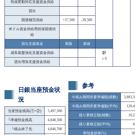
気候変動対応支援資金供給
貸出
国債補完供給
+37,500
-39,500
米ドル資金供給用担保国債供
給
貸出支援基金
期落
新規
成長基盤強化支援資金供給
計
± 0
貸出増加支援資金供給
参考
日銀当座預金状
今積み期間所要準備額(積数)
3,883,
況
今積み期間所要準備額(平均)
129,4
当座預金残高(①+②)
5,497,500
残り要積立額(積数)
10,2
└
準備預金残高
4,848,500
残り要積立額(平均)
6
└
積み終了先
4,846,700
準預進捗率(%)
9