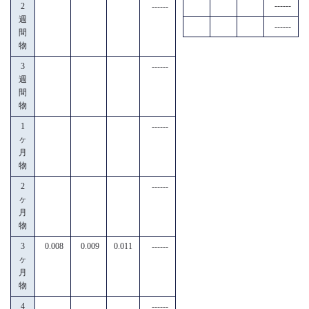
------
2
------
週
------
間
物
3
------
週
間
物
1
------
ヶ
月
物
2
------
ヶ
月
物
3
0.008
0.009
0.011
------
ヶ
月
物
4
------