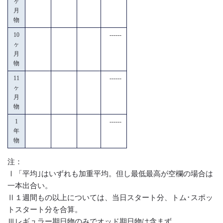
ヶ
月
物
10
------
ヶ
月
物
11
------
ヶ
月
物
1
------
年
物
注：
Ⅰ「平均｣はいずれも加重平均。但し最低最高が空欄の場合は
一本出合い。
Ⅱ１週間もの以上については、当日スタート分、トム･スポッ
トスタート分を合算。
Ⅲレギュラー期日物のみでオッド期日物は含まず。