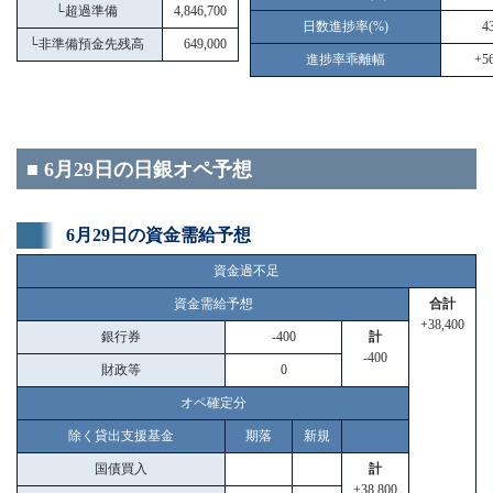
└
超過準備
4,846,700
日数進捗率(%)
4
└
非準備預金先残高
649,000
進捗率乖離幅
+56
■ 6月29日の日銀オペ予想
6月29日の資金需給予想
資金過不足
資金需給予想
合計
+38,400
銀行券
-400
計
-400
財政等
0
オペ確定分
除く貸出支援基金
期落
新規
国債買入
計
+38,800