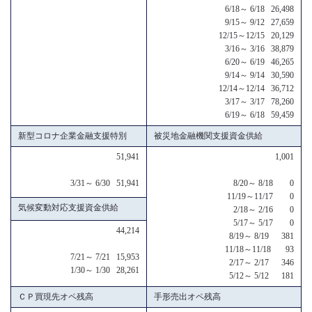
6/18～ 6/18 26,498
9/15～ 9/12 27,659
12/15～12/15 20,129
3/16～ 3/16 38,879
6/20～ 6/19 46,265
9/14～ 9/14 30,590
12/14～12/14 36,712
3/17～ 3/17 78,260
6/19～ 6/18 59,459
新型コロナ企業金融支援特別
被災地金融機関支援資金供給
51,941
1,001
3/31～ 6/30 51,941
8/20～ 8/18 0
11/19～11/17 0
気候変動対応支援資金供給
2/18～ 2/16 0
5/17～ 5/17 0
44,214
8/19～ 8/19 381
11/18～11/18 93
7/21～ 7/21 15,953
2/17～ 2/17 346
1/30～ 1/30 28,261
5/12～ 5/12 181
ＣＰ買現先オペ残高
手形売出オペ残高