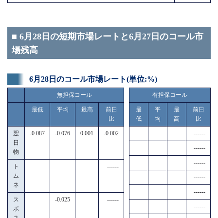
■ 6月28日の短期市場レートと6月27日のコール市
場残高
6月28日のコール市場レート(単位:%)
無担保コール
有担保コール
最低
平均
最高
前日
最
平
最
前日
比
低
均
高
比
翌
-0.087
-0.076
0.001
-0.002
------
日
------
物
------
ト
------
ム
------
ネ
------
ス
-0.025
------
------
ポ
ネ