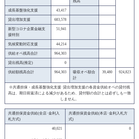
残高
成長基盤強化支援
43,417
貸出増加支援
683,578
新型コロナ企業金融支
51,941
援特別
気候変動対応支援
44,214
供給オペ残高合計
964,303
貸出残高(推定)
0
供給額残高合計
964,303
吸収オペ額合
39,480
924,823
計
※共通担保・成長基盤強化支援･貸出増加支援の各資金供給オペの貸付残
高は、期日前返済による減少があるため、貸付額の合計とは必ずしも一致
しません。
共通担保資金供給(全店･金利入
共通担保資金供給(本店･金利入札方
札方式)
式)
40,021
0