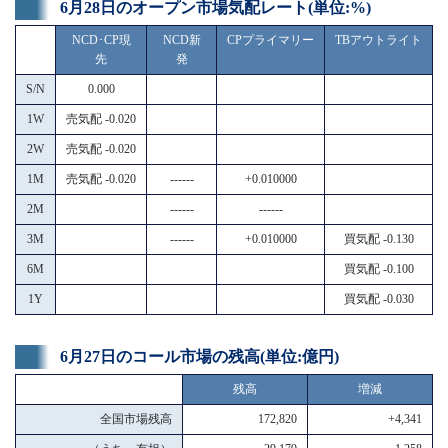
6月28日のオープン市場気配レート(単位:%)
NCD･CP現
NCD新
CPプライマリー
TBアウトライト
先
発
S/N
0.000
1W
売気配 -0.020
2W
売気配 -0.020
1M
売気配 -0.020
------
+0.010000
2M
------
------
3M
------
+0.010000
買気配 -0.130
6M
買気配 -0.100
1Y
買気配 -0.030
6月27日のコール市場の残高(単位:億円)
残高
増減
全国市場残高
172,820
+4,341