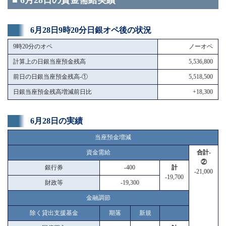
■ 6月28日の資金需給実績
6月28日9時20分日銀オペ後の状況
9時20分のオペ
ノーオペ
計算上の日銀当座預金残高
5,536,800
前日の日銀当座預金残高-①
5,518,500
日銀当座預金残高増減前日比
+18,300
6月28日の実績
当座預金増減
資金需給
合計-
②
銀行券
-400
計
-21,000
-19,700
財政等
-19,300
金融調節
除く貸出支援基金
期落
新規