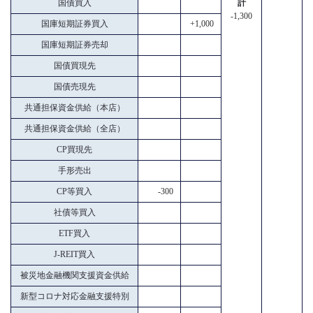
国債買入
計
-1,300
国庫短期証券買入
+1,000
国庫短期証券売却
国債買現先
国債売現先
共通担保資金供給（本店）
共通担保資金供給（全店）
CP買現先
手形売出
CP等買入
-300
社債等買入
ETF買入
J-REIT買入
被災地金融機関支援資金供給
新型コロナ対応金融支援特別