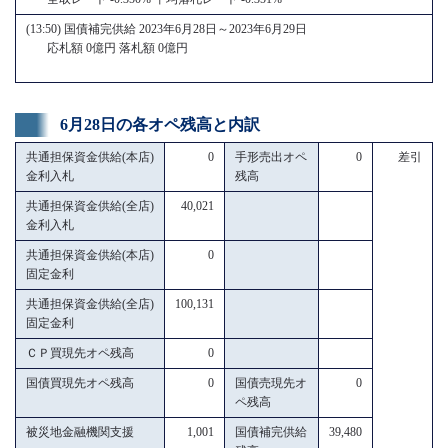
(13:50) 国債補完供給 2023年6月28日～2023年6月29日
応札額 0億円 落札額 0億円
6月28日の各オペ残高と内訳
共通担保資金供給(本店)
0
手形売出オペ
0
差引
金利入札
残高
共通担保資金供給(全店)
40,021
金利入札
共通担保資金供給(本店)
0
固定金利
共通担保資金供給(全店)
100,131
固定金利
ＣＰ買現先オペ残高
0
国債買現先オペ残高
0
国債売現先オ
0
ペ残高
被災地金融機関支援
1,001
国債補完供給
39,480