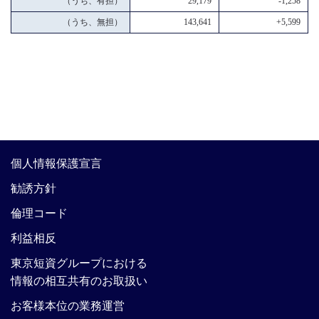
（うち、有担）
29,179
-1,258
（うち、無担）
143,641
+5,599
個人情報保護宣言
勧誘方針
倫理コード
利益相反
東京短資グループにおける
情報の相互共有のお取扱い
お客様本位の業務運営