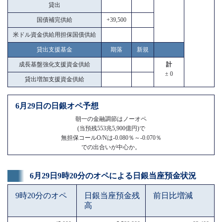
貸出
国債補完供給
+39,500
米ドル資金供給用担保国債供給
貸出支援基金
期落
新規
成長基盤強化支援資金供給
計
± 0
貸出増加支援資金供給
6月29日の日銀オペ予想
朝一の金融調節はノーオペ
(当預残553兆5,900億円)で
無担保コールO/Nは-0.080％～-0.070％
での出合いが中心か。
6月29日9時20分のオペによる日銀当座預金状況
9時20分のオペ
日銀当座預金残
前日比増減
高