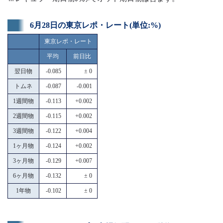
6月28日の東京レポ・レート(単位:%)
東京レポ・レート
平均
前日比
翌日物
-0.085
± 0
トムネ
-0.087
-0.001
1週間物
-0.113
+0.002
2週間物
-0.115
+0.002
3週間物
-0.122
+0.004
1ヶ月物
-0.124
+0.002
3ヶ月物
-0.129
+0.007
6ヶ月物
-0.132
± 0
1年物
-0.102
± 0