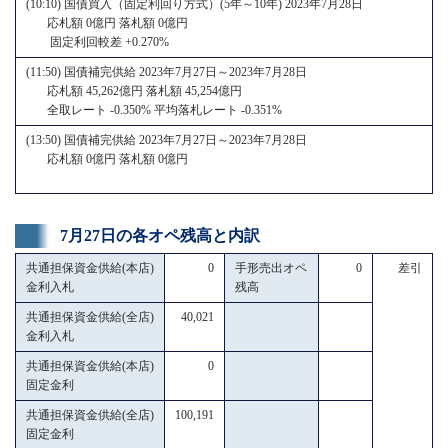
(10:10) 国債買入（固定利回り方式）(5年～10年) 2023年7月28日
応札額 0億円 落札額 0億円
固定利回較差 +0.270%
(11:50) 国債補完供給 2023年7月27日～2023年7月28日
応札額 45,262億円 落札額 45,254億円
全取レート -0.350% 平均落札レート -0.351%
(13:50) 国債補完供給 2023年7月27日～2023年7月28日
応札額 0億円 落札額 0億円
7月27日の各オペ残高と内訳
共通担保資金供給(本店)
0
手形売出オペ
0
差引
金利入札
残高
共通担保資金供給(全店)
40,021
金利入札
共通担保資金供給(本店)
0
固定金利
共通担保資金供給(全店)
100,191
固定金利