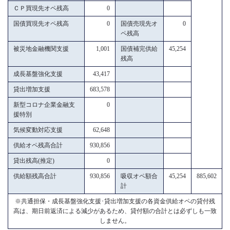
ＣＰ買現先オペ残高
0
国債買現先オペ残高
0
国債売現先オ
0
ペ残高
被災地金融機関支援
1,001
国債補完供給
45,254
残高
成長基盤強化支援
43,417
貸出増加支援
683,578
新型コロナ企業金融支
0
援特別
気候変動対応支援
62,648
供給オペ残高合計
930,856
貸出残高(推定)
0
供給額残高合計
930,856
吸収オペ額合
45,254
885,602
計
※共通担保・成長基盤強化支援･貸出増加支援の各資金供給オペの貸付残
高は、期日前返済による減少があるため、貸付額の合計とは必ずしも一致
しません。