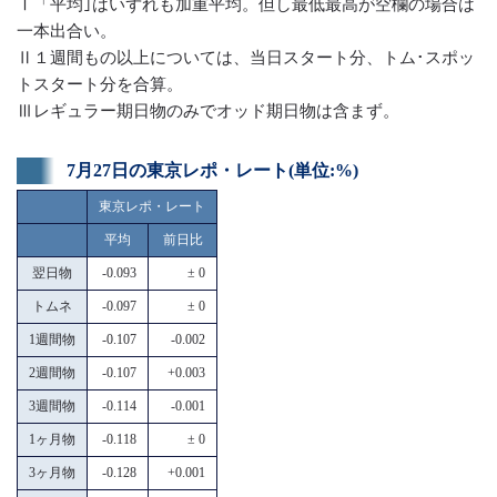
Ⅰ「平均｣はいずれも加重平均。但し最低最高が空欄の場合は
一本出合い。
Ⅱ１週間もの以上については、当日スタート分、トム･スポッ
トスタート分を合算。
Ⅲレギュラー期日物のみでオッド期日物は含まず。
7月27日の東京レポ・レート(単位:%)
東京レポ・レート
平均
前日比
翌日物
-0.093
± 0
トムネ
-0.097
± 0
1週間物
-0.107
-0.002
2週間物
-0.107
+0.003
3週間物
-0.114
-0.001
1ヶ月物
-0.118
± 0
3ヶ月物
-0.128
+0.001