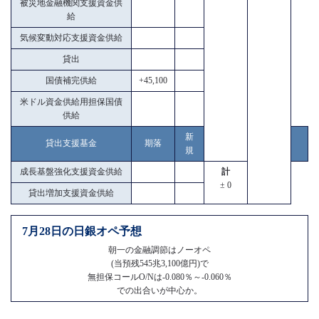
被災地金融機関支援資金供
給
気候変動対応支援資金供給
貸出
国債補完供給
+45,100
米ドル資金供給用担保国債
供給
新
貸出支援基金
期落
規
成長基盤強化支援資金供給
計
± 0
貸出増加支援資金供給
7月28日の日銀オペ予想
朝一の金融調節はノーオペ
(当預残545兆3,100億円)で
無担保コールO/Nは-0.080％～-0.060％
での出合いが中心か。