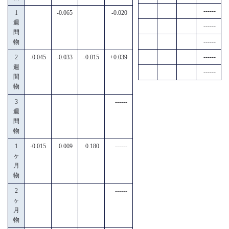
------
1
-0.065
-0.020
週
------
間
------
物
------
2
-0.045
-0.033
-0.015
+0.039
週
------
間
物
3
------
週
間
物
1
-0.015
0.009
0.180
------
ヶ
月
物
2
------
ヶ
月
物