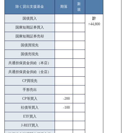
新
除く貸出支援基金
期落
規
国債買入
計
+44,800
国庫短期証券買入
国庫短期証券売却
国債買現先
国債売現先
共通担保資金供給（本店）
共通担保資金供給（全店）
CP買現先
手形売出
CP等買入
-200
社債等買入
-100
ETF買入
J-REIT買入