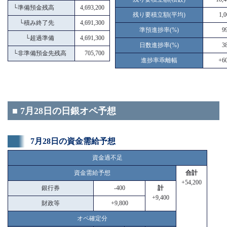
└
準備預金残高
4,693,200
残り要積立額(平均)
1,
└
積み終了先
4,691,300
準預進捗率(%)
9
└
超過準備
4,691,300
日数進捗率(%)
3
└
非準備預金先残高
705,700
進捗率乖離幅
+60
■ 7月28日の日銀オペ予想
7月28日の資金需給予想
資金過不足
資金需給予想
合計
+54,200
銀行券
-400
計
+9,400
財政等
+9,800
オペ確定分