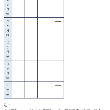
ヶ
月
物
9
------
ヶ
月
物
10
------
ヶ
月
物
11
------
ヶ
月
物
1
------
年
物
注：