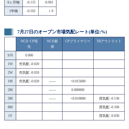
6ヶ月物
-0.135
-0.001
1年物
-0.102
± 0
7月27日のオープン市場気配レート(単位:%)
NCD･CP現
NCD新
CPプライマリー
TBアウトライト
先
発
S/N
0.000
1W
売気配 -0.020
2W
売気配 -0.020
1M
売気配 -0.020
------
+0.015000
2M
------
0.000000
3M
------
+0.019000
買気配 -0.130
6M
買気配 -0.100
1Y
買気配 -0.030