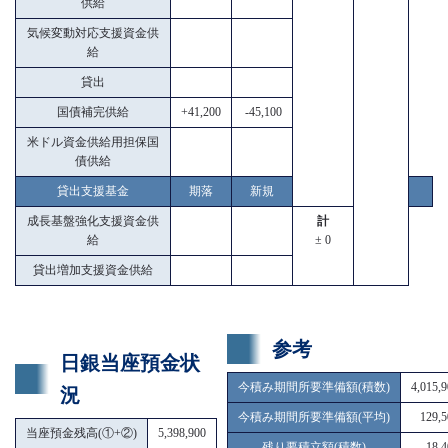
供給
気候変動対応支援資金供
給
貸出
国債補完供給
+41,200
-45,100
米ドル資金供給用担保国
債供給
貸出支援基金
期落
新規
成長基盤強化支援資金供
計
給
± 0
貸出増加支援資金供給
参考
日銀当座預金状
今積み期間所要準備額(積数)
4,015,
況
今積み期間所要準備額(平均)
129,5
当座預金残高(①+②)
5,398,900
残り要積立額(積数)
18,4