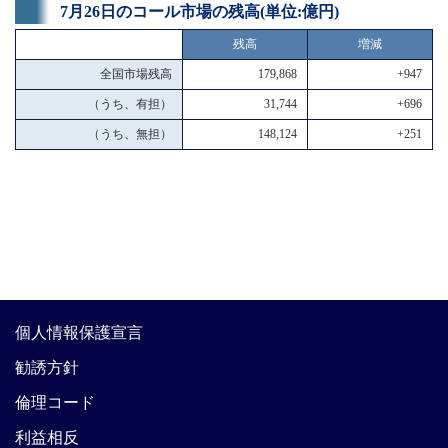
7月26日のコール市場の残高(単位:億円)
残高
増減
全国市場残高
179,868
+947
（うち、有担）
31,744
+696
（うち、無担）
148,124
+251
個人情報保護宣言
勧誘方針
倫理コード
利益相反