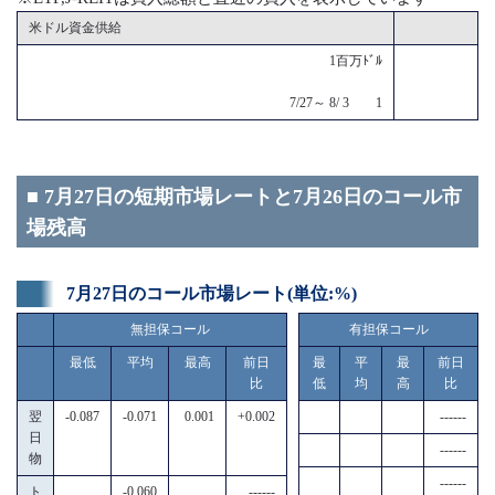
米ドル資金供給
1百万ﾄﾞﾙ
7/27～ 8/ 3 1
■ 7月27日の短期市場レートと7月26日のコール市
場残高
7月27日のコール市場レート(単位:%)
無担保コール
有担保コール
最低
平均
最高
前日
最
平
最
前日
比
低
均
高
比
翌
-0.087
-0.071
0.001
+0.002
------
日
------
物
------
ト
-0.060
------