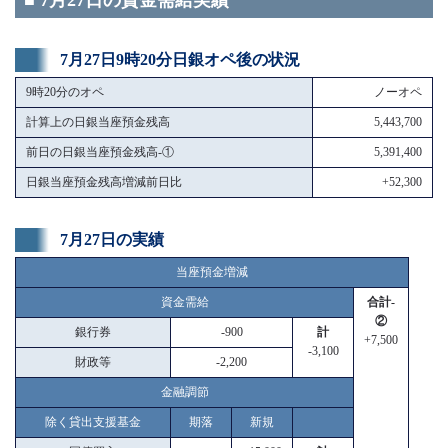
■ 7月27日の資金需給実績
7月27日9時20分日銀オペ後の状況
9時20分のオペ
ノーオペ
計算上の日銀当座預金残高
5,443,700
前日の日銀当座預金残高-①
5,391,400
日銀当座預金残高増減前日比
+52,300
7月27日の実績
当座預金増減
資金需給
合計-
②
銀行券
-900
計
+7,500
-3,100
財政等
-2,200
金融調節
除く貸出支援基金
期落
新規