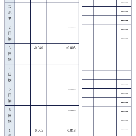
------
ス
------
------
ポ
ネ
------
2
------
------
日
------
物
------
3
-0.040
+0.005
日
------
物
------
4
------
日
------
物
------
5
------
------
日
物
------
6
------
------
日
------
物
------
1
-0.065
-0.018