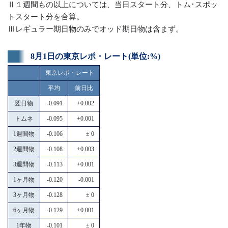
Ⅱ１週間もの以上については、当日スタート分、トム･スポッ
トスタート分を合算。
Ⅲレギュラー期日物のみでオッド期日物は含まず。
8月1日の東京レポ・レート(単位:%)
東京レポ・レート
平均
前日比
翌日物
-0.091
+0.002
トムネ
-0.095
+0.001
1週間物
-0.106
± 0
2週間物
-0.108
+0.003
3週間物
-0.113
+0.001
1ヶ月物
-0.120
-0.001
3ヶ月物
-0.128
± 0
6ヶ月物
-0.129
+0.001
1年物
-0.101
± 0