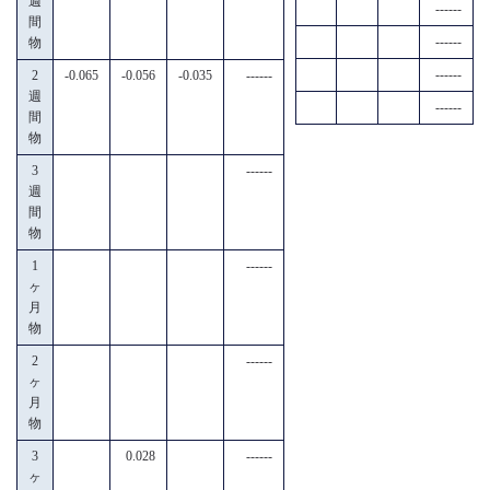
週
------
間
------
物
------
2
-0.065
-0.056
-0.035
------
週
------
間
物
3
------
週
間
物
1
------
ヶ
月
物
2
------
ヶ
月
物
3
0.028
------
ヶ