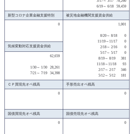
3/17～ 3/17 78,260
6/19～ 6/18 59,459
新型コロナ企業金融支援特別
被災地金融機関支援資金供給
0
1,001
8/20～ 8/18 0
11/19～11/17 0
気候変動対応支援資金供給
2/18～ 2/16 0
5/17～ 5/17 0
62,659
8/19～ 8/19 381
11/18～11/18 93
1/30～ 1/30 28,261
2/17～ 2/17 346
7/21～ 7/19 34,398
5/12～ 5/12 181
ＣＰ買現先オペ残高
手形売出オペ残高
0
0
国債買現先オペ残高
国債売現先オペ残高
0
0