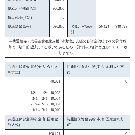
供給オペ残高合計
930,856
貸出残高(推定)
0
供給額残高合計
930,856
吸収オペ額合
50,128
880,728
計
※共通担保・成長基盤強化支援･貸出増加支援の各資金供給オペの貸付残
高は、期日前返済による減少があるため、貸付額の合計とは必ずしも一致
しません。
共通担保資金供給(全店･金利入
共通担保資金供給(本店･金利入札方
札方式)
式)
40,021
0
1/24～ 1/24 10,003
2/ 1～ 2/ 1 10,004
2/15～ 2/15 10,004
3/ 1～ 3/ 1 10,010
共通担保資金供給(全店･固定金
共通担保資金供給(本店･固定金利方
利方式)
式)
100,191
0