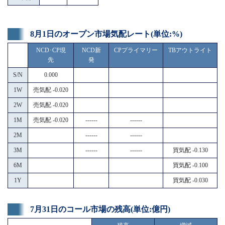
8月1日のオープン市場気配レート(単位:%)
NCD･CP現
NCD新
CPプライマリー
TBアウトライト
先
発
S/N
0.000
1W
売気配 -0.020
2W
売気配 -0.020
1M
売気配 -0.020
------
------
2M
------
------
3M
------
------
買気配 -0.130
6M
買気配 -0.100
1Y
買気配 -0.030
7月31日のコール市場の残高(単位:億円)