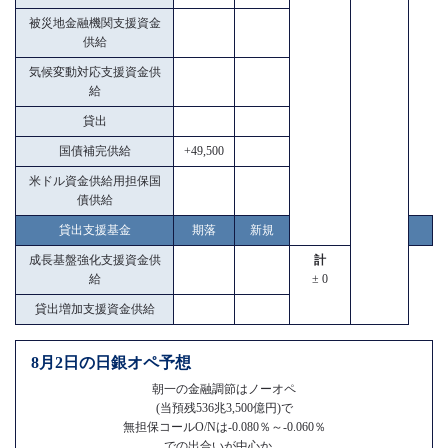
被災地金融機関支援資金
供給
気候変動対応支援資金供
給
貸出
国債補完供給
+49,500
米ドル資金供給用担保国
債供給
貸出支援基金
期落
新規
成長基盤強化支援資金供
計
給
± 0
貸出増加支援資金供給
8月2日の日銀オペ予想
朝一の金融調節はノーオペ
(当預残536兆3,500億円)で
無担保コールO/Nは-0.080％～-0.060％
での出合いが中心か。