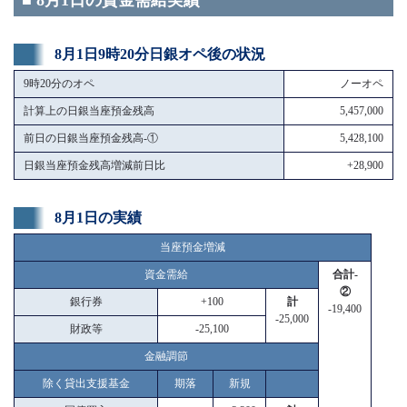
■ 8月1日の資金需給実績
8月1日9時20分日銀オペ後の状況
9時20分のオペ
ノーオペ
計算上の日銀当座預金残高
5,457,000
前日の日銀当座預金残高-①
5,428,100
日銀当座預金残高増減前日比
+28,900
8月1日の実績
当座預金増減
資金需給
合計-
②
銀行券
+100
計
-19,400
-25,000
財政等
-25,100
金融調節
除く貸出支援基金
期落
新規