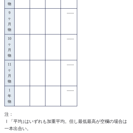
物
9
------
ヶ
月
物
10
------
ヶ
月
物
11
------
ヶ
月
物
1
------
年
物
注：
Ⅰ「平均｣はいずれも加重平均。但し最低最高が空欄の場合は
一本出合い。