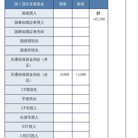
除く貸出支援基金
期落
新規
国債買入
計
+45,500
国庫短期証券買入
国庫短期証券売却
国債買現先
国債売現先
共通担保資金供給（本
店）
共通担保資金供給（全
-9,000
+5,000
店）
CP買現先
手形売出
CP等買入
社債等買入
ETF買入
J-REIT買入