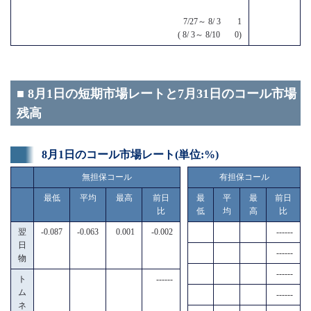
7/27～ 8/ 3 1
( 8/ 3～ 8/10 0)
■ 8月1日の短期市場レートと7月31日のコール市場
残高
8月1日のコール市場レート(単位:%)
無担保コール
有担保コール
最低
平均
最高
前日
最
平
最
前日
比
低
均
高
比
翌
-0.087
-0.063
0.001
-0.002
------
日
------
物
------
ト
------
ム
------
ネ