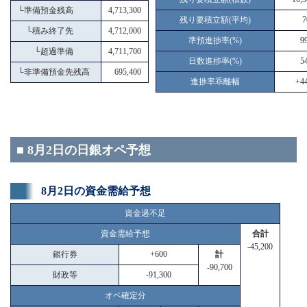
└
準備預金残高
4,713,300
残り要積立額(平均)
7
└
積み終了先
4,712,000
準預進捗率(%)
9
└
超過準備
4,711,700
日数進捗率(%)
5
└
非準備預金先残高
695,400
進捗率乖離幅
+44
■ 8月2日の日銀オペ予想
8月2日の資金需給予想
資金過不足
資金需給予想
合計
-45,200
銀行券
+600
計
-90,700
財政等
-91,300
オペ確定分