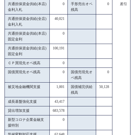
共通担保資金供給(本店)
0
手形売出オペ
0
差引
金利入札
残高
共通担保資金供給(全店)
40,021
金利入札
共通担保資金供給(本店)
0
固定金利
共通担保資金供給(全店)
100,191
固定金利
ＣＰ買現先オペ残高
0
国債買現先オペ残高
0
国債売現先オ
0
ペ残高
被災地金融機関支援
1,001
国債補完供給
50,128
残高
成長基盤強化支援
43,417
貸出増加支援
683,578
新型コロナ企業金融支
0
援特別
気候変動対応支援
62,648