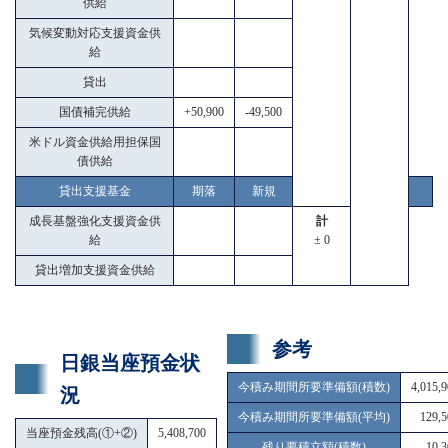
供給
気候変動対応支援資金供
給
貸出
国債補完供給
+50,900
-49,500
米ドル資金供給用担保国
債供給
貸出支援基金
期落
新規
成長基盤強化支援資金供
計
給
± 0
貸出増加支援資金供給
参考
日銀当座預金状
今積み期間所要準備額(積数)
4,015,
況
今積み期間所要準備額(平均)
129,5
当座預金残高(①+②)
5,408,700
残り要積立額(積数)
10,3