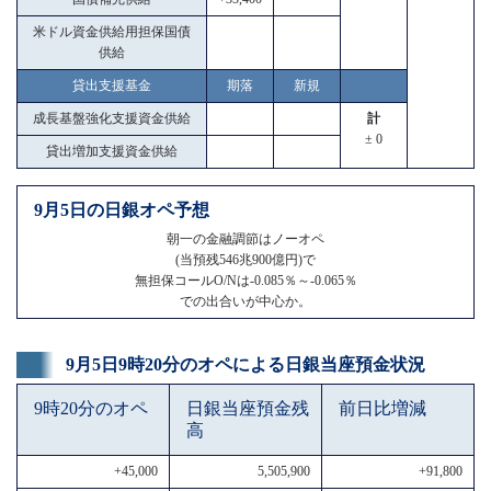
米ドル資金供給用担保国債
供給
貸出支援基金
期落
新規
成長基盤強化支援資金供給
計
± 0
貸出増加支援資金供給
9月5日の日銀オペ予想
朝一の金融調節はノーオペ
(当預残546兆900億円)で
無担保コールO/Nは-0.085％～-0.065％
での出合いが中心か。
9月5日9時20分のオペによる日銀当座預金状況
9時20分のオペ
日銀当座預金残
前日比増減
高
+45,000
5,505,900
+91,800