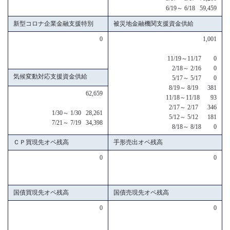
6/19～ 6/18 59,459
新型コロナ企業金融支援特別
被災地金融機関支援資金供給
0
1,001
11/19～11/17 0
2/18～ 2/16 0
気候変動対応支援資金供給
5/17～ 5/17 0
8/19～ 8/19 381
62,659
11/18～11/18 93
2/17～ 2/17 346
1/30～ 1/30 28,261
5/12～ 5/12 181
7/21～ 7/19 34,398
8/18～ 8/18 0
ＣＰ買現先オペ残高
手形売出オペ残高
0
0
国債買現先オペ残高
国債売現先オペ残高
0
0