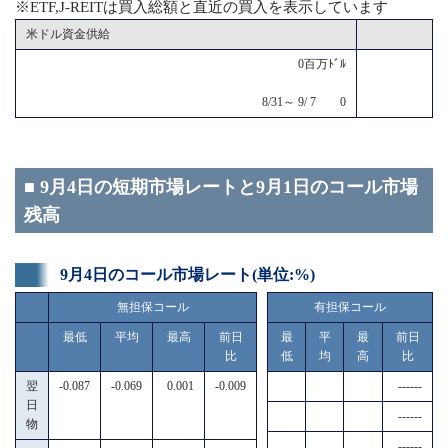
※ETF,J-REITは買入総額と直近の買入を表示しています
米ドル資金供給
0百万ﾄﾞﾙ
8/31～ 9/ 7 0
■ 9月4日の短期市場レートと9月1日のコール市場
残高
9月4日のコール市場レート(単位:%)
無担保コール
有担保コール
最低
平均
最高
前日
最
平
最
前日
比
低
均
高
比
翌
-0.087
-0.069
0.001
-0.009
------
日
------
物
------