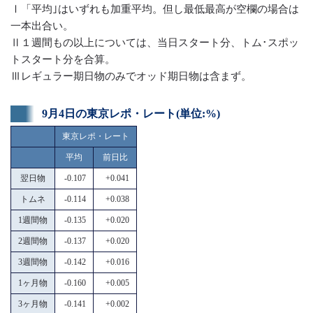
Ⅰ「平均｣はいずれも加重平均。但し最低最高が空欄の場合は
一本出合い。
Ⅱ１週間もの以上については、当日スタート分、トム･スポッ
トスタート分を合算。
Ⅲレギュラー期日物のみでオッド期日物は含まず。
9月4日の東京レポ・レート(単位:%)
東京レポ・レート
平均
前日比
翌日物
-0.107
+0.041
トムネ
-0.114
+0.038
1週間物
-0.135
+0.020
2週間物
-0.137
+0.020
3週間物
-0.142
+0.016
1ヶ月物
-0.160
+0.005
3ヶ月物
-0.141
+0.002