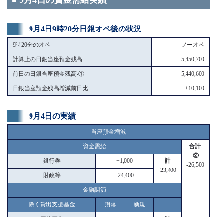
■ 9月4日の資金需給実績
9月4日9時20分日銀オペ後の状況
9時20分のオペ
ノーオペ
計算上の日銀当座預金残高
5,450,700
前日の日銀当座預金残高-①
5,440,600
日銀当座預金残高増減前日比
+10,100
9月4日の実績
当座預金増減
資金需給
合計-
②
銀行券
+1,000
計
-26,500
-23,400
財政等
-24,400
金融調節
除く貸出支援基金
期落
新規