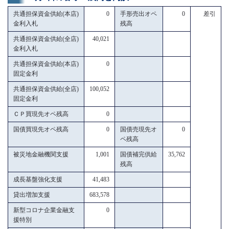
共通担保資金供給(本店)
0
手形売出オペ
0
差引
金利入札
残高
共通担保資金供給(全店)
40,021
金利入札
共通担保資金供給(本店)
0
固定金利
共通担保資金供給(全店)
100,052
固定金利
ＣＰ買現先オペ残高
0
国債買現先オペ残高
0
国債売現先オ
0
ペ残高
被災地金融機関支援
1,001
国債補完供給
35,762
残高
成長基盤強化支援
41,483
貸出増加支援
683,578
新型コロナ企業金融支
0
援特別