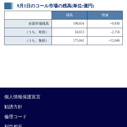
9月1日のコール市場の残高(単位:億円)
残高
増減
全国市場残高
199,654
+9,930
（うち、有担）
24,613
-2,716
（うち、無担）
175,041
+12,646
個人情報保護宣言
勧誘方針
倫理コード
利益相反