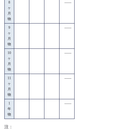
8
------
ヶ
月
物
9
------
ヶ
月
物
10
------
ヶ
月
物
11
------
ヶ
月
物
1
------
年
物
注：