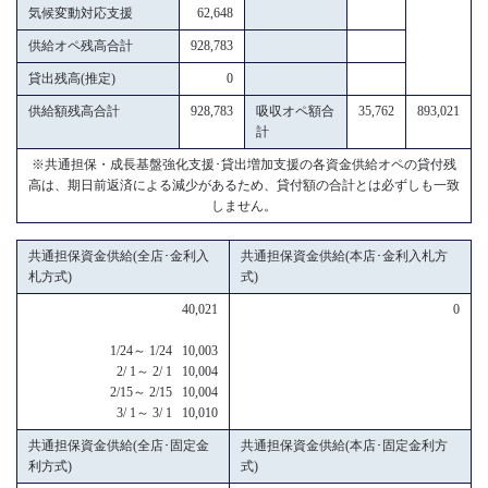
気候変動対応支援
62,648
供給オペ残高合計
928,783
貸出残高(推定)
0
供給額残高合計
928,783
吸収オペ額合
35,762
893,021
計
※共通担保・成長基盤強化支援･貸出増加支援の各資金供給オペの貸付残
高は、期日前返済による減少があるため、貸付額の合計とは必ずしも一致
しません。
共通担保資金供給(全店･金利入
共通担保資金供給(本店･金利入札方
札方式)
式)
40,021
0
1/24～ 1/24 10,003
2/ 1～ 2/ 1 10,004
2/15～ 2/15 10,004
3/ 1～ 3/ 1 10,010
共通担保資金供給(全店･固定金
共通担保資金供給(本店･固定金利方
利方式)
式)