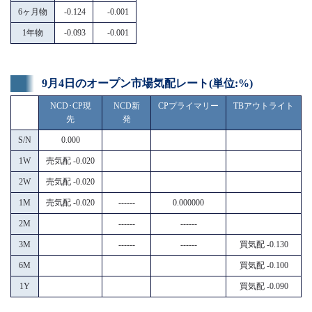
6ヶ月物
-0.124
-0.001
1年物
-0.093
-0.001
9月4日のオープン市場気配レート(単位:%)
NCD･CP現
NCD新
CPプライマリー
TBアウトライト
先
発
S/N
0.000
1W
売気配 -0.020
2W
売気配 -0.020
1M
売気配 -0.020
------
0.000000
2M
------
------
3M
------
------
買気配 -0.130
6M
買気配 -0.100
1Y
買気配 -0.090