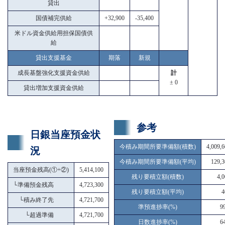
貸出
国債補完供給
+32,900
-35,400
米ドル資金供給用担保国債供
給
貸出支援基金
期落
新規
成長基盤強化支援資金供給
計
± 0
貸出増加支援資金供給
参考
日銀当座預金状
今積み期間所要準備額(積数)
4,009,
況
今積み期間所要準備額(平均)
129,3
当座預金残高(①+②)
5,414,100
残り要積立額(積数)
4,
└
準備預金残高
4,723,300
残り要積立額(平均)
4
└
積み終了先
4,721,700
準預進捗率(%)
9
└
超過準備
4,721,700
日数進捗率(%)
6