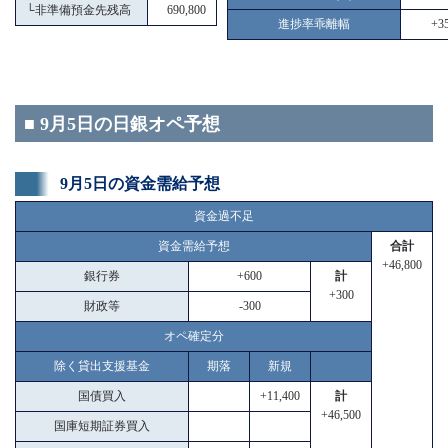
└
非準備預金先残高
690,800
進捗率乖離幅
+35
■ 9月5日の日銀オペ予想
9月5日の資金需給予想
資金過不足
資金需給予想
合計
+46,800
銀行券
+600
計
+300
財政等
-300
オペ確定分
除く貸出支援基金
期落
新規
国債買入
+11,400
計
+46,500
国庫短期証券買入