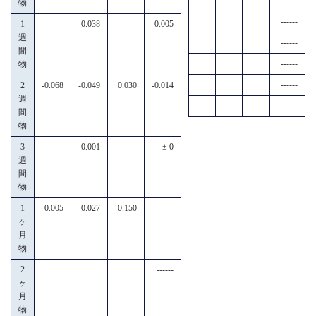
物
------
1
-0.038
-0.005
週
------
間
------
物
------
2
-0.068
-0.049
0.030
-0.014
週
------
間
物
3
0.001
± 0
週
間
物
1
0.005
0.027
0.150
------
ヶ
月
物
2
------
ヶ
月
物