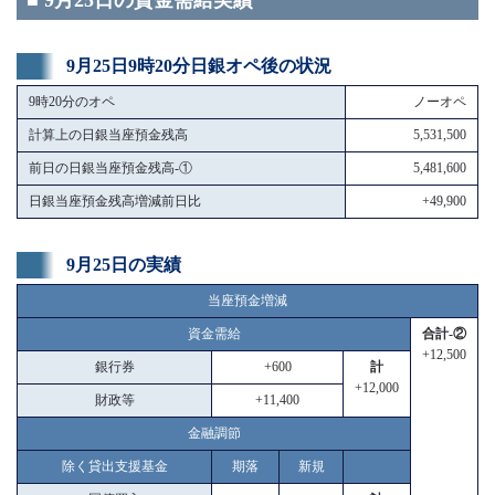
■ 9月25日の資金需給実績
9月25日9時20分日銀オペ後の状況
9時20分のオペ
ノーオペ
計算上の日銀当座預金残高
5,531,500
前日の日銀当座預金残高-①
5,481,600
日銀当座預金残高増減前日比
+49,900
9月25日の実績
当座預金増減
資金需給
合計-②
+12,500
銀行券
+600
計
+12,000
財政等
+11,400
金融調節
除く貸出支援基金
期落
新規