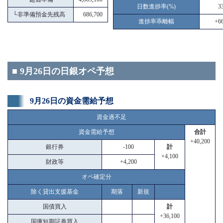
日数進捗率(%)
3
└
非準備預金先残高
686,700
進捗率乖離幅
+66
■ 9月26日の日銀オペ予想
9月26日の資金需給予想
資金過不足
資金需給予想
合計
+40,200
銀行券
-100
計
+4,100
財政等
+4,200
オペ確定分
除く貸出支援基金
期落
新規
国債買入
計
+36,100
国庫短期証券買入