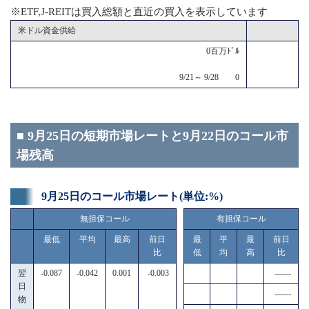
※ETF,J-REITは買入総額と直近の買入を表示しています
米ドル資金供給
0百万ﾄﾞﾙ
9/21～ 9/28 0
■ 9月25日の短期市場レートと9月22日のコール市
場残高
9月25日のコール市場レート(単位:%)
無担保コール
有担保コール
最低
平均
最高
前日
最
平
最
前日
比
低
均
高
比
翌
-0.087
-0.042
0.001
-0.003
------
日
------
物