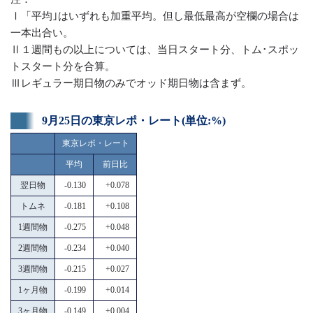
Ⅰ「平均｣はいずれも加重平均。但し最低最高が空欄の場合は
一本出合い。
Ⅱ１週間もの以上については、当日スタート分、トム･スポッ
トスタート分を合算。
Ⅲレギュラー期日物のみでオッド期日物は含まず。
9月25日の東京レポ・レート(単位:%)
東京レポ・レート
平均
前日比
翌日物
-0.130
+0.078
トムネ
-0.181
+0.108
1週間物
-0.275
+0.048
2週間物
-0.234
+0.040
3週間物
-0.215
+0.027
1ヶ月物
-0.199
+0.014
3ヶ月物
-0.149
+0.004