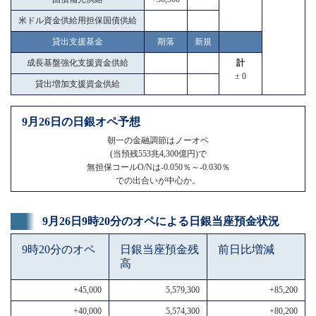
米ドル資金供給用担保国債供給
貸出支援基金
期落
新規
成長基盤強化支援資金供給
計
± 0
貸出増加支援資金供給
9月26日の日銀オペ予想
朝一の金融調節はノーオペ
(当預残553兆4,300億円)で
無担保コールO/Nは-0.050％～-0.030％
での出合いが中心か。
9月26日9時20分のオペによる日銀当座預金状況
9時20分のオペ
日銀当座預金残
前日比増減
高
+45,000
5,579,300
+85,200
+40,000
5,574,300
+80,200