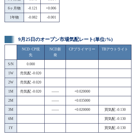
6ヶ月物
-0.121
+0.006
1年物
-0.082
-0.001
9月25日のオープン市場気配レート(単位:%)
NCD･CP現
NCD新
CPプライマリー
TBアウトライト
先
発
S/N
0.000
1W
売気配 -0.020
2W
売気配 -0.020
1M
売気配 -0.020
------
+0.020000
2M
------
+0.035000
3M
------
+0.020000
買気配 -0.130
6M
買気配 -0.130
1Y
買気配 -0.130