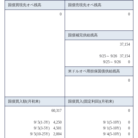
国債買現先オペ残高
国債売現先オペ残高
0
0
国債補完供給残高
37,154
9/25～ 9/26 37,154
9/25～ 9/26 0
米ドルオペ用担保国債供給残高
0
国債買入額(月初来)
国債買入(固定利回)(月初来)
60,317
0
9/ 5(1-3Y) 4,250
9/ 1(5-10Y) 0
9/ 5(3-5Y) 4,501
9/ 1(5-10Y) 0
9/ 5(10-25Y) 2,004
9/ 4(5-10Y) 0