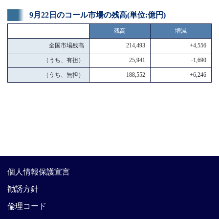
9月22日のコール市場の残高(単位:億円)
残高
増減
全国市場残高
214,493
+4,556
（うち、有担）
25,941
-1,690
（うち、無担）
188,552
+6,246
個人情報保護宣言
勧誘方針
倫理コード