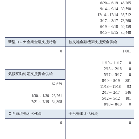
6/20～ 6/19 46,265
9/14～ 9/14 30,590
12/14～12/14 36,712
3/17～ 3/17 78,260
6/19～ 6/18 59,459
9/15～ 9/15 35,448
新型コロナ企業金融支援特別
被災地金融機関支援資金供給
0
1,001
11/19～11/17 0
2/18～ 2/16 0
気候変動対応支援資金供給
5/17～ 5/17 0
8/19～ 8/19 381
62,659
11/18～11/18 93
2/17～ 2/17 346
1/30～ 1/30 28,261
5/12～ 5/12 181
7/21～ 7/19 34,398
8/18～ 8/18 0
ＣＰ買現先オペ残高
手形売出オペ残高
0
0