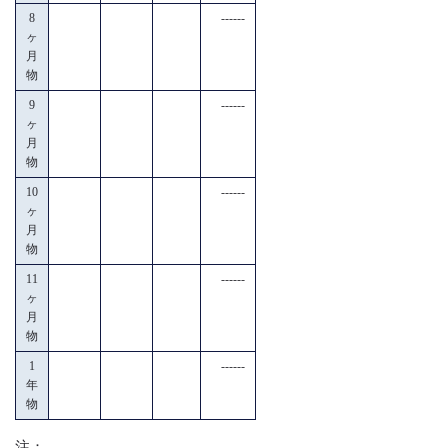
8
------
ヶ
月
物
9
------
ヶ
月
物
10
------
ヶ
月
物
11
------
ヶ
月
物
1
------
年
物
注：