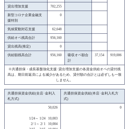
貸出増加支援
702,255
新型コロナ企業金融支
0
援特別
気候変動対応支援
62,648
供給オペ残高合計
956,160
貸出残高(推定)
0
供給額残高合計
956,160
吸収オペ額合
37,154
919,006
計
※共通担保・成長基盤強化支援･貸出増加支援の各資金供給オペの貸付残
高は、期日前返済による減少があるため、貸付額の合計とは必ずしも一致
しません。
共通担保資金供給(全店･金利入
共通担保資金供給(本店･金利入札方
札方式)
式)
50,026
0
1/24～ 1/24 10,003
2/ 1～ 2/ 1 10,004