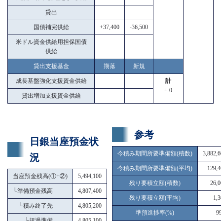
貸出
国債補完供給
+37,400
-36,500
米ドル資金供給用担保国債
供給
貸出支援基金
期落
新規
成長基盤強化支援資金供給
計
± 0
貸出増加支援資金供給
参考
日銀当座預金状
今積み期間所要準備額(積数)
3,882,
況
今積み期間所要準備額(平均)
129,4
当座預金残高(①+②)
5,494,100
残り要積立額(積数)
26,0
└
準備預金残高
4,807,400
残り要積立額(平均)
1,
└
積み終了先
4,805,200
準預進捗率(%)
9
└
超過準備
4,805,100