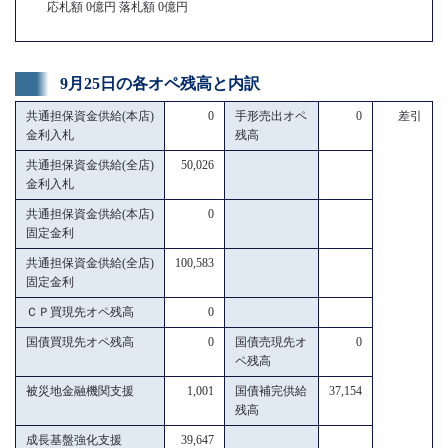
応札額 0億円 落札額 0億円
9月25日の各オペ残高と内訳
共通担保資金供給(本店)
0
手形売出オペ
0
差引
金利入札
残高
共通担保資金供給(全店)
50,026
金利入札
共通担保資金供給(本店)
0
固定金利
共通担保資金供給(全店)
100,583
固定金利
ＣＰ買現先オペ残高
0
国債買現先オペ残高
0
国債売現先オ
0
ペ残高
被災地金融機関支援
1,001
国債補完供給
37,154
残高
成長基盤強化支援
39,647