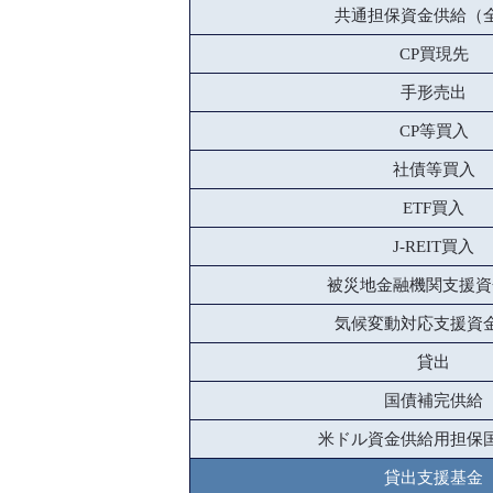
共通担保資金供給（
CP買現先
手形売出
CP等買入
社債等買入
ETF買入
J-REIT買入
被災地金融機関支援資
気候変動対応支援資
貸出
国債補完供給
米ドル資金供給用担保
貸出支援基金