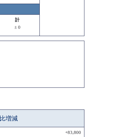
計
± 0
比増減
+83,800