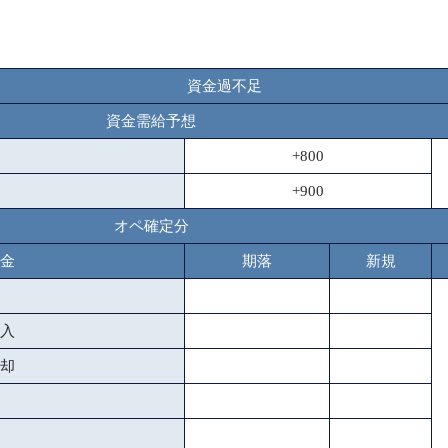
資金過不足
資金需給予想
+800
+900
オペ確定分
金
期落
新規
入
却