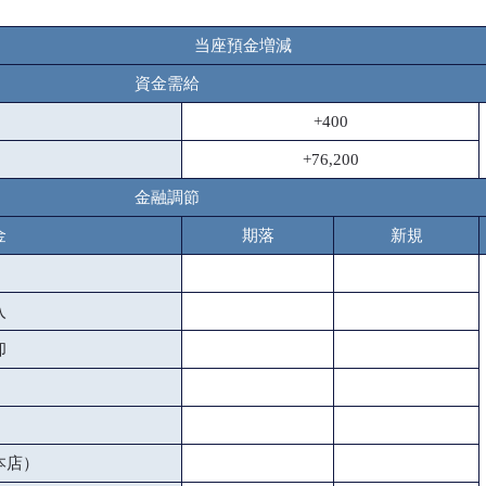
当座預金増減
資金需給
+400
+76,200
金融調節
金
期落
新規
入
却
本店）