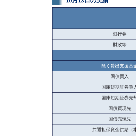
10月13日の実績
銀行券
財政等
除く貸出支援基
国債買入
国庫短期証券買
国庫短期証券売
国債買現先
国債売現先
共通担保資金供給（