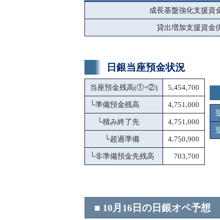
成長基盤強化支援資
貸出増加支援資金
日銀当座預金状況
当座預金残高(①+②)
5,454,700
└
準備預金残高
4,751,000
└
積み終了先
4,751,000
└
超過準備
4,750,900
└
非準備預金先残高
703,700
■ 10月16日の日銀オペ予想