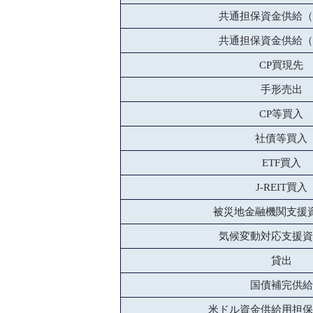
共通担保資金供給（
共通担保資金供給（
CP買現先
手形売出
CP等買入
社債等買入
ETF買入
J-REIT買入
被災地金融機関支援
気候変動対応支援資
貸出
国債補完供給
米ドル資金供給用担保