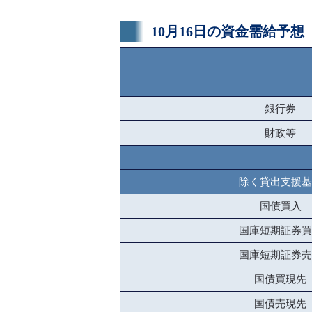
10月16日の資金需給予想
銀行券
財政等
除く貸出支援基
国債買入
国庫短期証券買
国庫短期証券売
国債買現先
国債売現先