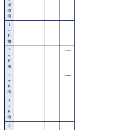
週
間
物
1
------
ヶ
月
物
2
------
ヶ
月
物
3
------
ヶ
月
物
4
------
ヶ
月
物
5
------