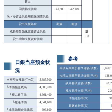
貸出
国債補完供給
+41,500
-42,100
米ドル資金供給用担保国債供給
貸出支援基金
期落
新規
成長基盤強化支援資金供給
計
± 0
貸出増加支援資金供給
参考
日銀当座預金状
今積み期間所要準備額(積数)
3,969,
況
今積み期間所要準備額(平均)
128,0
当座預金残高(①+②)
5,385,500
残り要積立額(積数)
61,2
└
準備預金残高
4,688,700
残り要積立額(平均)
2,
└
積み終了先
4,661,400
準預進捗率(%)
9
└
超過準備
4,641,600
日数進捗率(%)
└
非準備預金先残高
696,800