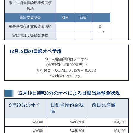
米ドル資金供給用担保国債
供給
貸出支援基金
期落
新規
成長基盤強化支援資金供給
計
± 0
貸出増加支援資金供給
12月19日の日銀オペ予想
朝一の金融調節はノーオペ
(当預残544兆8,600億円)で
無担保コールO/Nは-0.015％～-0.005％
での出合いが中心か。
12月19日9時20分のオペによる日銀当座預金状況
9時20分のオペ
日銀当座預金残
前日比増減
高
+45,000
5,493,600
+108,100
+40,000
5,488,600
+103,100