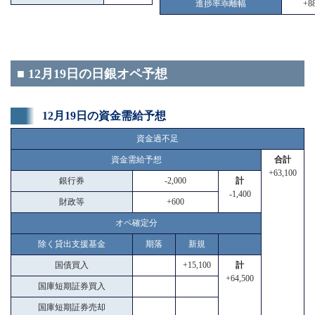
進捗率乖離幅
+88
■ 12月19日の日銀オペ予想
12月19日の資金需給予想
資金過不足
資金需給予想
合計
+63,100
銀行券
-2,000
計
-1,400
財政等
+600
オペ確定分
除く貸出支援基金
期落
新規
国債買入
+15,100
計
+64,500
国庫短期証券買入
国庫短期証券売却