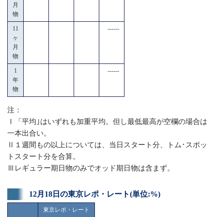
月
物
11
------
ヶ
月
物
1
------
年
物
注：
Ⅰ「平均｣はいずれも加重平均。但し最低最高が空欄の場合は
一本出合い。
Ⅱ１週間もの以上については、当日スタート分、トム･スポッ
トスタート分を合算。
Ⅲレギュラー期日物のみでオッド期日物は含まず。
12月18日の東京レポ・レート(単位:%)
東京レポ・レート