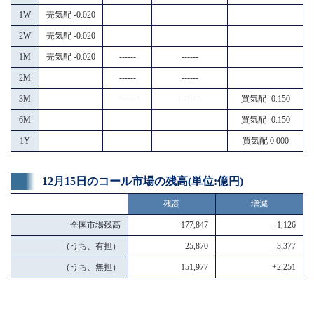
1W
売気配 -0.020
2W
売気配 -0.020
1M
売気配 -0.020
------
------
2M
------
------
3M
------
------
買気配 -0.150
6M
買気配 -0.150
1Y
買気配 0.000
12月15日のコール市場の残高(単位:億円)
残高
増減
全国市場残高
177,847
-1,126
（うち、有担）
25,870
-3,377
（うち、無担）
151,977
+2,251