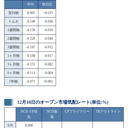
平均
前日比
翌日物
-0.097
+0.035
トムネ
-0.148
-0.030
1週間物
-0.156
-0.010
2週間物
-0.228
-0.044
3週間物
-0.197
-0.012
1ヶ月物
-0.188
-0.017
3ヶ月物
-0.151
-0.002
6ヶ月物
-0.111
-0.004
1年物
-0.071
+0.002
12月18日のオープン市場気配レート(単位:%)
NCD･CP現
NCD新
CPプライマリー
TBアウトライト
先
発
S/N
0.000