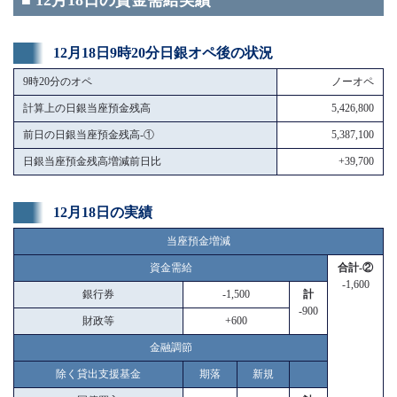
■ 12月18日の資金需給実績
12月18日9時20分日銀オペ後の状況
9時20分のオペ
ノーオペ
計算上の日銀当座預金残高
5,426,800
前日の日銀当座預金残高-①
5,387,100
日銀当座預金残高増減前日比
+39,700
12月18日の実績
当座預金増減
資金需給
合計-②
-1,600
銀行券
-1,500
計
-900
財政等
+600
金融調節
除く貸出支援基金
期落
新規