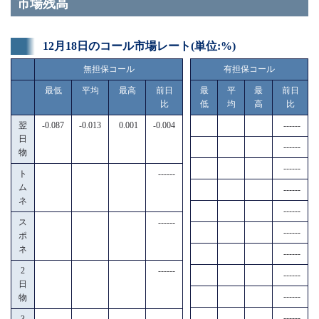
市場残高
12月18日のコール市場レート(単位:%)
無担保コール
有担保コール
最低
平均
最高
前日
最
平
最
前日
比
低
均
高
比
翌
-0.087
-0.013
0.001
-0.004
------
日
------
物
------
ト
------
ム
------
ネ
------
ス
------
------
ポ
ネ
------
2
------
------
日
------
物
------
3
------