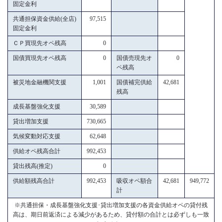
固定金利
共通担保資金供給(全店)
97,515
固定金利
ＣＰ買現先オペ残高
0
国債買現先オペ残高
0
国債売現先オ
0
ペ残高
被災地金融機関支援
1,001
国債補完供給
42,681
残高
成長基盤強化支援
30,589
貸出増加支援
730,665
気候変動対応支援
62,648
供給オペ残高合計
992,453
貸出残高(推定)
0
供給額残高合計
992,453
吸収オペ額合
42,681
949,772
計
※共通担保・成長基盤強化支援･貸出増加支援の各資金供給オペの貸付残
高は、期日前返済による減少があるため、貸付額の合計とは必ずしも一致