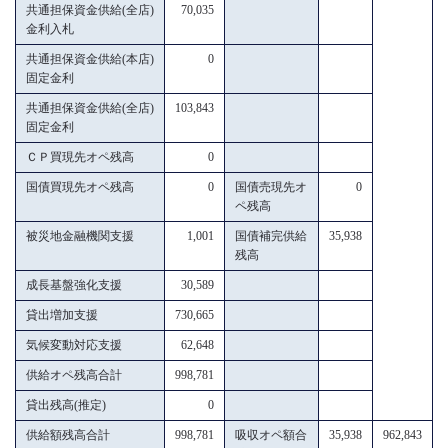
共通担保資金供給(全店)
70,035
金利入札
共通担保資金供給(本店)
0
固定金利
共通担保資金供給(全店)
103,843
固定金利
ＣＰ買現先オペ残高
0
国債買現先オペ残高
0
国債売現先オ
0
ペ残高
被災地金融機関支援
1,001
国債補完供給
35,938
残高
成長基盤強化支援
30,589
貸出増加支援
730,665
気候変動対応支援
62,648
供給オペ残高合計
998,781
貸出残高(推定)
0
供給額残高合計
998,781
吸収オペ額合
35,938
962,843