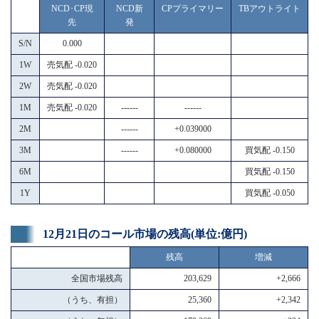
NCD･CP現
NCD新
CPプライマリー
TBアウトライト
先
発
S/N
0.000
1W
売気配 -0.020
2W
売気配 -0.020
1M
売気配 -0.020
------
------
2M
------
+0.039000
3M
------
+0.080000
買気配 -0.150
6M
買気配 -0.150
1Y
買気配 -0.050
12月21日のコール市場の残高(単位:億円)
残高
増減
全国市場残高
203,629
+2,666
（うち、有担）
25,360
+2,342