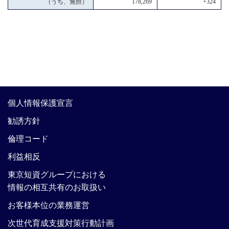
（うち、無担）
178,269
+324
個人情報保護宣言
勧誘方針
倫理コード
利益相反
東京短資グループにおける
情報の相互共有のお取扱い
お客様本位の業務運営
次世代育成支援対策行動計画