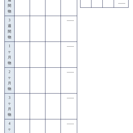
------
間
物
3
------
週
間
物
1
------
ヶ
月
物
2
------
ヶ
月
物
3
------
ヶ
月
物
4
------
ヶ