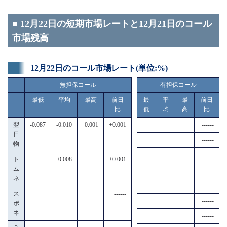
■ 12月22日の短期市場レートと12月21日のコール
市場残高
12月22日のコール市場レート(単位:%)
無担保コール
有担保コール
最低
平均
最高
前日
最
平
最
前日
比
低
均
高
比
翌
-0.087
-0.010
0.001
+0.001
------
日
------
物
------
ト
-0.008
+0.001
ム
------
ネ
------
ス
------
------
ポ
ネ
------