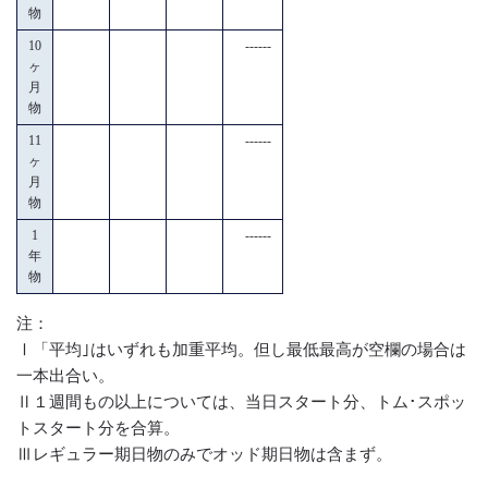
物
10
------
ヶ
月
物
11
------
ヶ
月
物
1
------
年
物
注：
Ⅰ「平均｣はいずれも加重平均。但し最低最高が空欄の場合は
一本出合い。
Ⅱ１週間もの以上については、当日スタート分、トム･スポッ
トスタート分を合算。
Ⅲレギュラー期日物のみでオッド期日物は含まず。