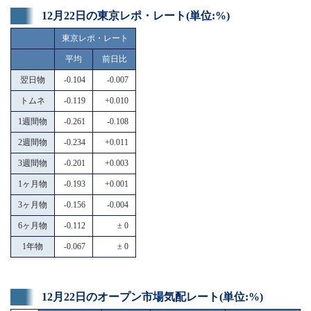
12月22日の東京レポ・レート(単位:%)
東京レポ・レート
平均
前日比
翌日物
-0.104
-0.007
トムネ
-0.119
+0.010
1週間物
-0.261
-0.108
2週間物
-0.234
+0.011
3週間物
-0.201
+0.003
1ヶ月物
-0.193
+0.001
3ヶ月物
-0.156
-0.004
6ヶ月物
-0.112
± 0
1年物
-0.067
± 0
12月22日のオープン市場気配レート(単位:%)