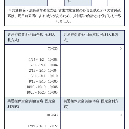
計
※共通担保・成長基盤強化支援･貸出増加支援の各資金供給オペの貸付残
高は、期日前返済による減少があるため、貸付額の合計とは必ずしも一致
しません。
共通担保資金供給(全店･金利入
共通担保資金供給(本店･金利入札方
札方式)
式)
70,035
0
1/24～ 1/24 10,003
2/ 1～ 2/ 1 10,004
2/15～ 2/15 10,004
3/ 1～ 3/ 1 10,010
9/15～ 9/15 10,005
10/10～10/10 10,006
10/25～10/25 10,003
共通担保資金供給(全店･固定金
共通担保資金供給(本店･固定金利方
利方式)
式)
103,843
0
12/19～ 1/10 12,622