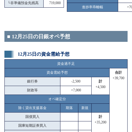
└
非準備預金先残高
719,000
進捗率乖離幅
+70
■ 12月25日の日銀オペ予想
12月25日の資金需給予想
資金過不足
資金需給予想
合計
+39,700
銀行券
-2,500
計
+4,500
財政等
+7,000
オペ確定分
除く貸出支援基金
期落
新規
国債買入
計
+35,200
国庫短期証券買入