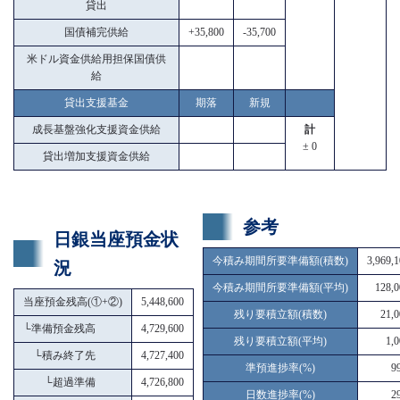
貸出
国債補完供給
+35,800
-35,700
米ドル資金供給用担保国債供
給
貸出支援基金
期落
新規
成長基盤強化支援資金供給
計
± 0
貸出増加支援資金供給
参考
日銀当座預金状
今積み期間所要準備額(積数)
3,969,
況
今積み期間所要準備額(平均)
128,0
当座預金残高(①+②)
5,448,600
残り要積立額(積数)
21,0
└
準備預金残高
4,729,600
残り要積立額(平均)
1,
└
積み終了先
4,727,400
準預進捗率(%)
9
└
超過準備
4,726,800
日数進捗率(%)
2