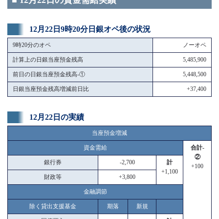
■ 12月22日の資金需給実績
12月22日9時20分日銀オペ後の状況
9時20分のオペ
ノーオペ
計算上の日銀当座預金残高
5,485,900
前日の日銀当座預金残高-①
5,448,500
日銀当座預金残高増減前日比
+37,400
12月22日の実績
当座預金増減
資金需給
合計-
②
銀行券
-2,700
計
+100
+1,100
財政等
+3,800
金融調節
除く貸出支援基金
期落
新規