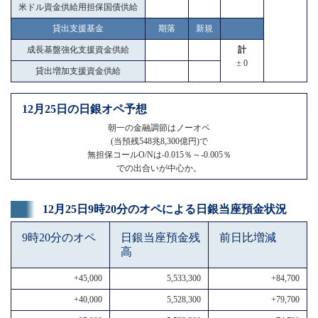
米ドル資金供給用担保国債供給
貸出支援基金
期落
新規
成長基盤強化支援資金供給
計
± 0
貸出増加支援資金供給
12月25日の日銀オペ予想
朝一の金融調節はノーオペ
(当預残548兆8,300億円)で
無担保コールO/Nは-0.015％～-0.005％
での出合いが中心か。
12月25日9時20分のオペによる日銀当座預金状況
9時20分のオペ
日銀当座預金残
前日比増減
高
+45,000
5,533,300
+84,700
+40,000
5,528,300
+79,700