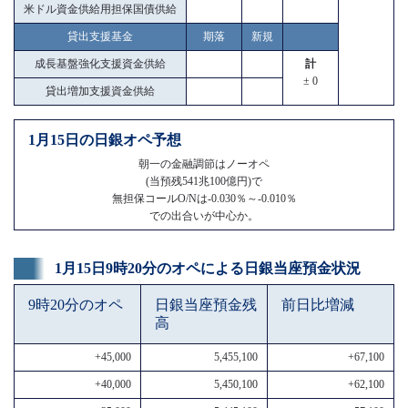
米ドル資金供給用担保国債供給
貸出支援基金
期落
新規
成長基盤強化支援資金供給
計
± 0
貸出増加支援資金供給
1月15日の日銀オペ予想
朝一の金融調節はノーオペ
(当預残541兆100億円)で
無担保コールO/Nは-0.030％～-0.010％
での出合いが中心か。
1月15日9時20分のオペによる日銀当座預金状況
9時20分のオペ
日銀当座預金残
前日比増減
高
+45,000
5,455,100
+67,100
+40,000
5,450,100
+62,100