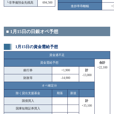
└
非準備預金先残高
694,500
進捗率乖離幅
+3
■ 1月15日の日銀オペ予想
1月15日の資金需給予想
資金過不足
資金需給予想
合計
+22,100
銀行券
+1,900
計
-13,000
財政等
-14,900
オペ確定分
除く貸出支援基金
期落
新規
国債買入
計
+35,100
国庫短期証券買入