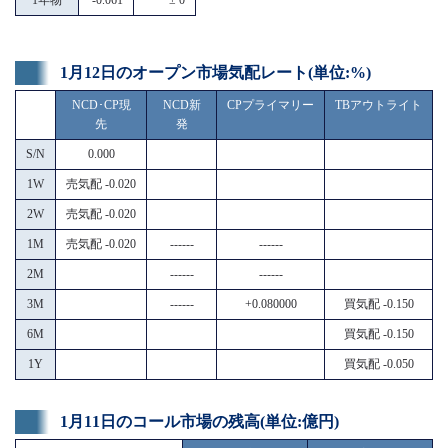
1月12日のオープン市場気配レート(単位:%)
NCD･CP現
NCD新
CPプライマリー
TBアウトライト
先
発
S/N
0.000
1W
売気配 -0.020
2W
売気配 -0.020
1M
売気配 -0.020
------
------
2M
------
------
3M
------
+0.080000
買気配 -0.150
6M
買気配 -0.150
1Y
買気配 -0.050
1月11日のコール市場の残高(単位:億円)