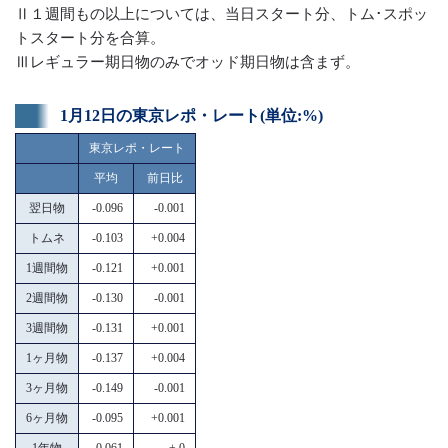
Ⅱ１週間もの以上については、当日スタート分、トム･スポッ
トスタート分を合算。
Ⅲレギュラー期日物のみでオッド期日物は含まず。
1月12日の東京レポ・レート(単位:%)
東京レポ・レート
平均
前日比
翌日物
-0.096
-0.001
トムネ
-0.103
+0.004
1週間物
-0.121
+0.001
2週間物
-0.130
-0.001
3週間物
-0.131
+0.001
1ヶ月物
-0.137
+0.004
3ヶ月物
-0.149
-0.001
6ヶ月物
-0.095
+0.001
1年物
-0.061
± 0