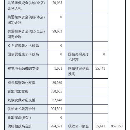
共通担保資金供給(全店)
70,035
金利入札
共通担保資金供給(本店)
0
固定金利
共通担保資金供給(全店)
99,653
固定金利
ＣＰ買現先オペ残高
0
国債買現先オペ残高
0
国債売現先オ
0
ペ残高
被災地金融機関支援
1,001
国債補完供給
35,441
残高
成長基盤強化支援
30,589
貸出増加支援
730,665
気候変動対応支援
62,648
供給オペ残高合計
994,591
貸出残高(推定)
0
供給額残高合計
994,591
吸収オペ額合
35,441
959,150