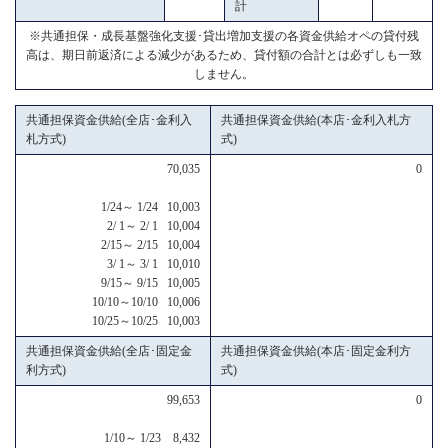
計
※共通担保・成長基盤強化支援･貸出増加支援の各資金供給オペの貸付残
高は、期日前返済による減少があるため、貸付額の合計とは必ずしも一致
しません。
共通担保資金供給(全店･金利入
共通担保資金供給(本店･金利入札方
札方式)
式)
70,035
0
1/24～ 1/24 10,003
2/ 1～ 2/ 1 10,004
2/15～ 2/15 10,004
3/ 1～ 3/ 1 10,010
9/15～ 9/15 10,005
10/10～10/10 10,006
10/25～10/25 10,003
共通担保資金供給(全店･固定金
共通担保資金供給(本店･固定金利方
利方式)
式)
99,653
0
1/10～ 1/23 8,432