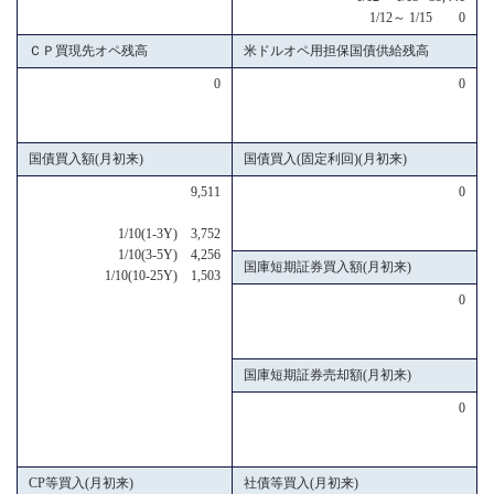
1/12～ 1/15 0
ＣＰ買現先オペ残高
米ドルオペ用担保国債供給残高
0
0
国債買入額(月初来)
国債買入(固定利回)(月初来)
9,511
0
1/10(1-3Y) 3,752
1/10(3-5Y) 4,256
国庫短期証券買入額(月初来)
1/10(10-25Y) 1,503
0
国庫短期証券売却額(月初来)
0
CP等買入(月初来)
社債等買入(月初来)