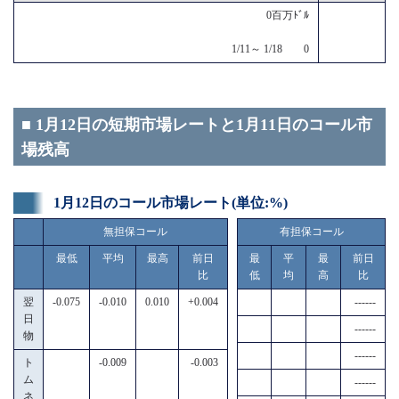
0百万ﾄﾞﾙ
1/11～ 1/18 0
■ 1月12日の短期市場レートと1月11日のコール市
場残高
1月12日のコール市場レート(単位:%)
無担保コール
有担保コール
最低
平均
最高
前日
最
平
最
前日
比
低
均
高
比
翌
-0.075
-0.010
0.010
+0.004
------
日
------
物
------
ト
-0.009
-0.003
ム
------
ネ