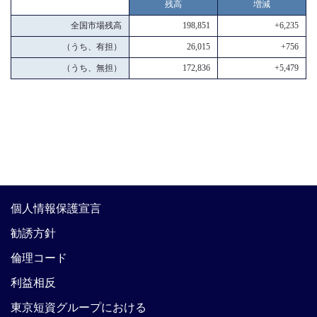
残高
増減
全国市場残高
198,851
+6,235
（うち、有担）
26,015
+756
（うち、無担）
172,836
+5,479
個人情報保護宣言
勧誘方針
倫理コード
利益相反
東京短資グループにおける