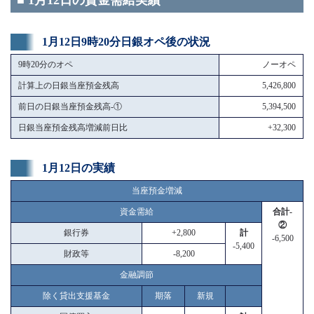
■ 1月12日の資金需給実績
1月12日9時20分日銀オペ後の状況
9時20分のオペ
ノーオペ
計算上の日銀当座預金残高
5,426,800
前日の日銀当座預金残高-①
5,394,500
日銀当座預金残高増減前日比
+32,300
1月12日の実績
当座預金増減
資金需給
合計-
②
銀行券
+2,800
計
-6,500
-5,400
財政等
-8,200
金融調節
除く貸出支援基金
期落
新規