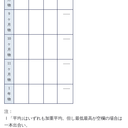
物
9
------
ヶ
月
物
10
------
ヶ
月
物
11
------
ヶ
月
物
1
------
年
物
注：
Ⅰ「平均｣はいずれも加重平均。但し最低最高が空欄の場合は
一本出合い。