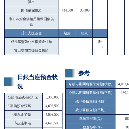
貸出
国債補完供給
+34,800
-35,300
米ドル資金供給用担保国債供
給
貸出支援基金
期落
新規
成長基盤強化支援資金供給
計
± 0
貸出増加支援資金供給
参考
日銀当座預金状
今積み期間所要準備額(積数)
4,033,
況
今積み期間所要準備額(平均)
130,1
当座預金残高(①+②)
5,388,000
残り要積立額(積数)
└
準備預金残高
4,693,500
残り要積立額(平均)
└
積み終了先
4,693,500
準預進捗率(%)
10
└
超過準備
4,693,500
日数進捗率(%)
9