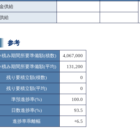
金供給
供給
参考
今積み期間所要準備額(積数)
4,067,000
今積み期間所要準備額(平均)
131,200
残り要積立額(積数)
0
残り要積立額(平均)
0
準預進捗率(%)
100.0
日数進捗率(%)
93.5
進捗率乖離幅
+6.5