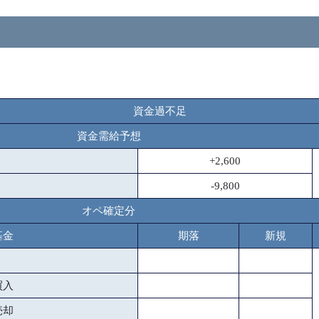
資金過不足
資金需給予想
+2,600
-9,800
オペ確定分
基金
期落
新規
買入
売却