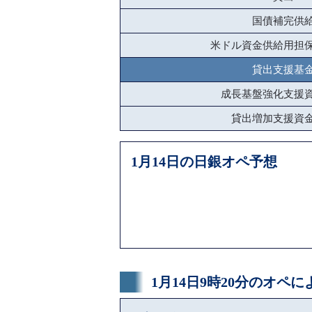
国債補完供
米ドル資金供給用担
貸出支援基
成長基盤強化支援
貸出増加支援資
1月14日の日銀オペ予想
1月14日9時20分のオペ