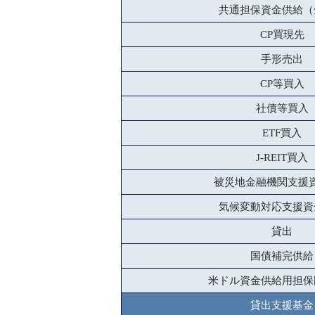
共通担保資金供給（
CP買現先
手形売出
CP等買入
社債等買入
ETF買入
J-REIT買入
被災地金融機関支援
気候変動対応支援資
貸出
国債補完供給
米ドル資金供給用担保
貸出支援基金