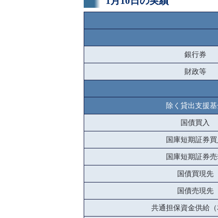
1月10日の実績
銀行券
財政等
除く貸出支援基
国債買入
国庫短期証券買
国庫短期証券売
国債買現先
国債売現先
共通担保資金供給（