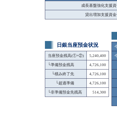
成長基盤強化支援資
貸出増加支援資金
日銀当座預金状況
当座預金残高(①+②)
5,240,400
└
準備預金残高
4,726,100
└
積み終了先
4,726,100
└
超過準備
4,726,100
└
非準備預金先残高
514,300