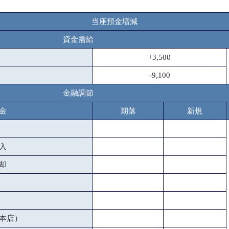
当座預金増減
資金需給
+3,500
-9,100
金融調節
金
期落
新規
入
却
本店）