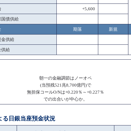
給
+5,600
保国債供給
金
期落
新規
資金供給
金供給
朝一の金融調節はノーオペ
(当預残521兆8,700億円)で
無担保コールO/Nは+0.220％～+0.227％
での出合いが中心か。
による日銀当座預金状況