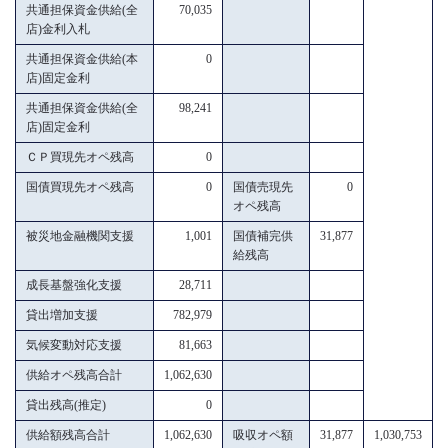
共通担保資金供給(全
70,035
店)金利入札
共通担保資金供給(本
0
店)固定金利
共通担保資金供給(全
98,241
店)固定金利
ＣＰ買現先オペ残高
0
国債買現先オペ残高
0
国債売現先
0
オペ残高
被災地金融機関支援
1,001
国債補完供
31,877
給残高
成長基盤強化支援
28,711
貸出増加支援
782,979
気候変動対応支援
81,663
供給オペ残高合計
1,062,630
貸出残高(推定)
0
供給額残高合計
1,062,630
吸収オペ額
31,877
1,030,753