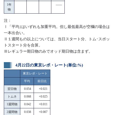
1年
------
物
注：
Ⅰ「平均｣はいずれも加重平均。但し最低最高が空欄の場合は
一本出合い。
Ⅱ１週間もの以上については、当日スタート分、トム･スポッ
トスタート分を合算。
Ⅲレギュラー期日物のみでオッド期日物は含まず。
4月22日の東京レポ・レート(単位:%)
東京レポ・レート
平均
前日比
翌日物
0.054
+0.021
トムネ
0.068
+0.025
1週間物
0.042
+0.011
2週間物
0.038
+0.007