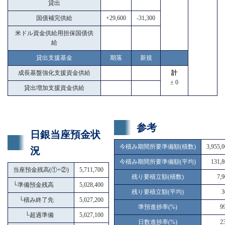
貸出
国債補完供給
+29,600
-31,300
米ドル資金供給用担保国債供
給
貸出支援基金
期落
新規
成長基盤強化支援資金供給
計
± 0
貸出増加支援資金供給
参考
日銀当座預金状
今積み期間所要準備額(積数)
3,955,
況
今積み期間所要準備額(平均)
131,8
当座預金残高(①+②)
5,711,700
残り要積立額(積数)
7,
└
準備預金残高
5,028,400
残り要積立額(平均)
3
└
積み終了先
5,027,200
準預進捗率(%)
9
└
超過準備
5,027,100
日数進捗率(%)
2