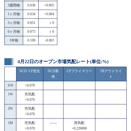
3週間物
0.036
+0.005
1ヶ月物
0.034
+0.004
3ヶ月物
0.051
± 0
6ヶ月物
0.075
± 0
1年物
0.109
-0.001
4月22日のオープン市場気配レート(単位:%)
NCD･CP現先
NCD新
CPプライマリー
TBアウトライ
発
ト
S/N
+0.070
1W
売気配
+0.070
2W
売気配
+0.070
1M
売気配
------
買気配
+0.070
+0.220000