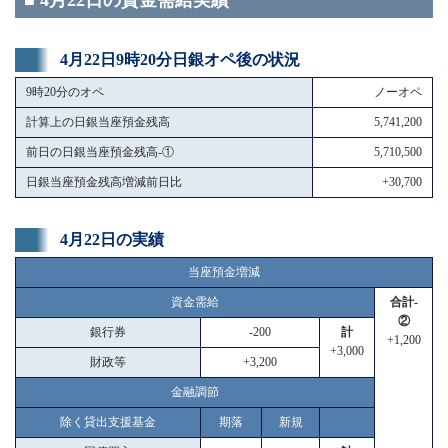
■ 4月22日の資金需給実績
4月22日9時20分日銀オペ後の状況
9時20分のオペ
ノーオペ
計算上の日銀当座預金残高
5,741,200
前日の日銀当座預金残高-①
5,710,500
日銀当座預金残高増減前日比
+30,700
4月22日の実績
当座預金増減
資金需給
合計-
②
銀行券
-200
計
+1,200
+3,000
財政等
+3,200
金融調節
除く貸出支援基金
期落
新規