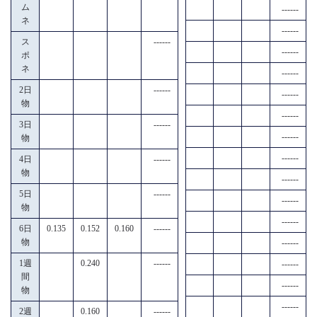
ム
------
ネ
------
ス
------
------
ポ
ネ
------
2日
------
------
物
------
3日
------
------
物
------
4日
------
物
------
5日
------
------
物
------
6日
0.135
0.152
0.160
------
物
------
1週
0.240
------
------
間
------
物
------
2週
0.160
------