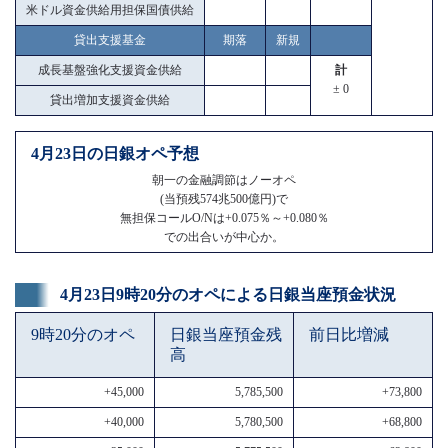
米ドル資金供給用担保国債供給
貸出支援基金
期落
新規
成長基盤強化支援資金供給
計
± 0
貸出増加支援資金供給
4月23日の日銀オペ予想
朝一の金融調節はノーオペ
(当預残574兆500億円)で
無担保コールO/Nは+0.075％～+0.080％
での出合いが中心か。
4月23日9時20分のオペによる日銀当座預金状況
9時20分のオペ
日銀当座預金残
前日比増減
高
+45,000
5,785,500
+73,800
+40,000
5,780,500
+68,800