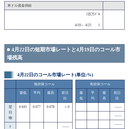
米ドル資金供給
1百万ﾄﾞﾙ
4/18～ 4/25 1
■ 4月22日の短期市場レートと4月19日のコール市
場残高
4月22日のコール市場レート(単位:%)
無担保コール
有担保コール
最低
平均
最高
前日
最
平
最
前日
比
低
均
高
比
翌
0.045
0.077
0.078
± 0
------
日
------
物
------
ト
------