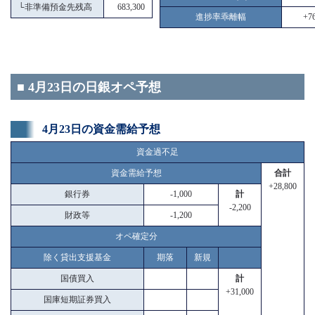
└
非準備預金先残高
683,300
進捗率乖離幅
+76
■ 4月23日の日銀オペ予想
4月23日の資金需給予想
資金過不足
資金需給予想
合計
+28,800
銀行券
-1,000
計
-2,200
財政等
-1,200
オペ確定分
除く貸出支援基金
期落
新規
国債買入
計
+31,000
国庫短期証券買入