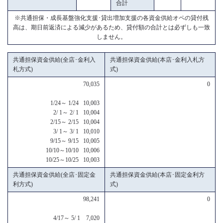
合計
※共通担保・成長基盤強化支援･貸出増加支援の各資金供給オペの貸付残
高は、期日前返済による減少があるため、貸付額の合計とは必ずしも一致
しません。
共通担保資金供給(全店･金利入
共通担保資金供給(本店･金利入札方
札方式)
式)
70,035
0
1/24～ 1/24 10,003
2/ 1～ 2/ 1 10,004
2/15～ 2/15 10,004
3/ 1～ 3/ 1 10,010
9/15～ 9/15 10,005
10/10～10/10 10,006
10/25～10/25 10,003
共通担保資金供給(全店･固定金
共通担保資金供給(本店･固定金利方
利方式)
式)
98,241
0
4/17～ 5/ 1 7,020