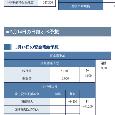
└
非準備預金先残高
647,300
進捗率乖離幅
+6
■ 5月14日の日銀オペ予想
5月14日の資金需給予想
資金過不足
資金需給予想
合計
+39,600
銀行券
+1,400
計
-4,600
財政等
-6,000
オペ確定分
除く貸出支援基金
期落
新規
国債買入
+9,400
計
+44,200
国庫短期証券買入