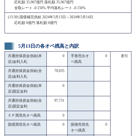
応札額 35,967億円 落札額 35,967億円
全取レート -0.150% 平均落札レート -0.150%
(13:50) 国債補完供給 2024年5月13日～2024年5月14日
応札額 0億円 落札額 0億円
5月13日の各オペ残高と内訳
共通担保資金供給(本
0
手形売出オ
0
差引
店)金利入札
ペ残高
共通担保資金供給(全
70,035
店)金利入札
共通担保資金供給(本
0
店)固定金利
共通担保資金供給(全
97,731
店)固定金利
ＣＰ買現先オペ残高
0
国債買現先オペ残高
0
国債売現先
0
オペ残高