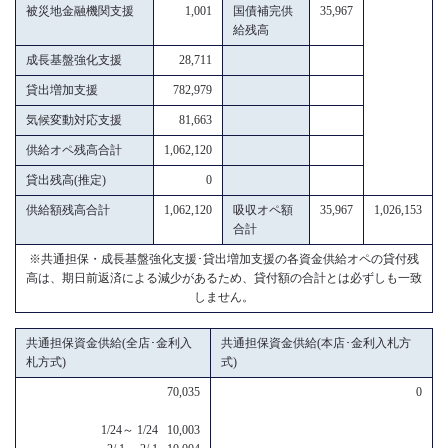
被災地金融機関支援
1,001
国債補完供
35,967
給残高
成長基盤強化支援
28,711
貸出増加支援
782,979
気候変動対応支援
81,663
供給オペ残高合計
1,062,120
貸出残高(推定)
0
供給額残高合計
1,062,120
吸収オペ額
35,967
1,026,153
合計
※共通担保・成長基盤強化支援･貸出増加支援の各資金供給オペの貸付残
高は、期日前返済による減少があるため、貸付額の合計とは必ずしも一致
しません。
共通担保資金供給(全店･金利入
共通担保資金供給(本店･金利入札方
札方式)
式)
70,035
0
1/24～ 1/24 10,003