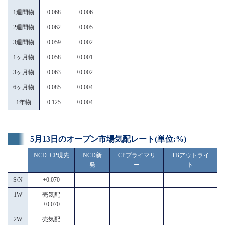
1週間物
0.068
-0.006
2週間物
0.062
-0.005
3週間物
0.059
-0.002
1ヶ月物
0.058
+0.001
3ヶ月物
0.063
+0.002
6ヶ月物
0.085
+0.004
1年物
0.125
+0.004
5月13日のオープン市場気配レート(単位:%)
NCD･CP現先
NCD新
CPプライマリ
TBアウトライ
発
ー
ト
S/N
+0.070
1W
売気配
+0.070
2W
売気配