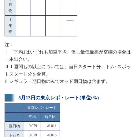
月
物
1
------
年
物
注：
Ⅰ「平均｣はいずれも加重平均。但し最低最高が空欄の場合は
一本出合い。
Ⅱ１週間もの以上については、当日スタート分、トム･スポッ
トスタート分を合算。
Ⅲレギュラー期日物のみでオッド期日物は含まず。
5月13日の東京レポ・レート(単位:%)
東京レポ・レート
平均
前日比
翌日物
0.079
-0.011
トムネ
0.079
-0.015