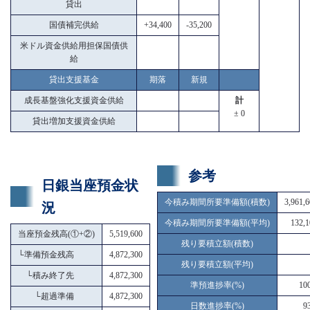
貸出
国債補完供給
+34,400
-35,200
米ドル資金供給用担保国債供
給
貸出支援基金
期落
新規
成長基盤強化支援資金供給
計
± 0
貸出増加支援資金供給
参考
日銀当座預金状
今積み期間所要準備額(積数)
3,961,
況
今積み期間所要準備額(平均)
132,1
当座預金残高(①+②)
5,519,600
残り要積立額(積数)
└
準備預金残高
4,872,300
残り要積立額(平均)
└
積み終了先
4,872,300
準預進捗率(%)
10
└
超過準備
4,872,300
日数進捗率(%)
9