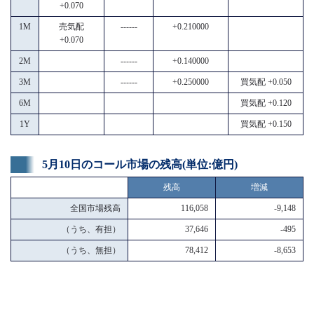
+0.070
1M
売気配
------
+0.210000
+0.070
2M
------
+0.140000
3M
------
+0.250000
買気配 +0.050
6M
買気配 +0.120
1Y
買気配 +0.150
5月10日のコール市場の残高(単位:億円)
残高
増減
全国市場残高
116,058
-9,148
（うち、有担）
37,646
-495
（うち、無担）
78,412
-8,653