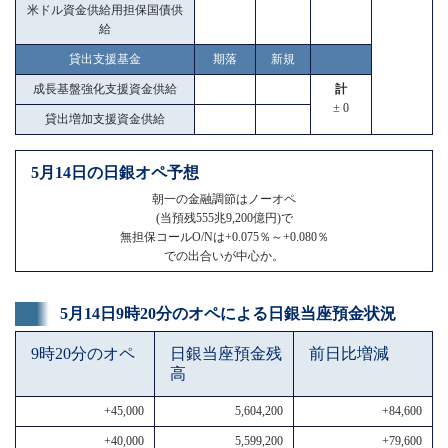
米ドル資金供給用担保国債供
給
貸出支援基金
期落
新規
成長基盤強化支援資金供給
計
± 0
貸出増加支援資金供給
5月14日の日銀オペ予想
朝一の金融調節はノーオペ
(当預残555兆9,200億円)で
無担保コールO/Nは+0.075％～+0.080％
での出合いが中心か。
5月14日9時20分のオペによる日銀当座預金状況
9時20分のオペ
日銀当座預金残
前日比増減
高
+45,000
5,604,200
+84,600
+40,000
5,599,200
+79,600