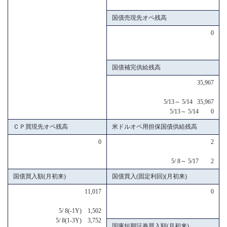
国債売現先オペ残高
0
国債補完供給残高
35,967
5/13～ 5/14 35,967
5/13～ 5/14 0
ＣＰ買現先オペ残高
米ドルオペ用担保国債供給残高
0
2
5/ 8～ 5/17 2
国債買入額(月初来)
国債買入(固定利回)(月初来)
11,017
0
5/ 8(-1Y) 1,502
5/ 8(1-3Y) 3,752
国庫短期証券買入額(月初来)