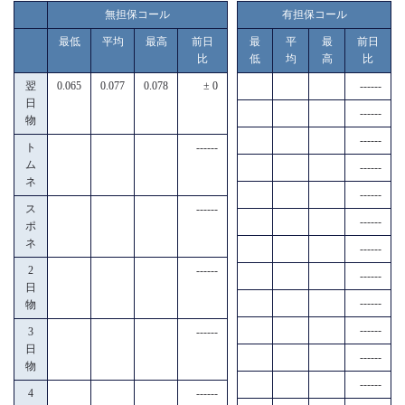
無担保コール
有担保コール
最低
平均
最高
前日
最
平
最
前日
比
低
均
高
比
翌
0.065
0.077
0.078
± 0
------
日
------
物
------
ト
------
ム
------
ネ
------
ス
------
------
ポ
ネ
------
2
------
------
日
------
物
------
3
------
日
------
物
------
4
------