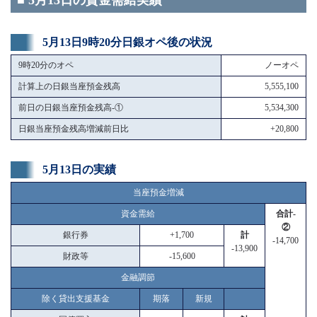
■ 5月13日の資金需給実績
5月13日9時20分日銀オペ後の状況
9時20分のオペ
ノーオペ
計算上の日銀当座預金残高
5,555,100
前日の日銀当座預金残高-①
5,534,300
日銀当座預金残高増減前日比
+20,800
5月13日の実績
当座預金増減
資金需給
合計-
②
銀行券
+1,700
計
-14,700
-13,900
財政等
-15,600
金融調節
除く貸出支援基金
期落
新規