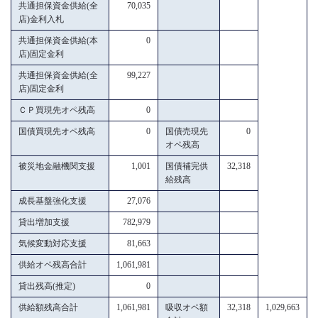
共通担保資金供給(全
70,035
店)金利入札
共通担保資金供給(本
0
店)固定金利
共通担保資金供給(全
99,227
店)固定金利
ＣＰ買現先オペ残高
0
国債買現先オペ残高
0
国債売現先
0
オペ残高
被災地金融機関支援
1,001
国債補完供
32,318
給残高
成長基盤強化支援
27,076
貸出増加支援
782,979
気候変動対応支援
81,663
供給オペ残高合計
1,061,981
貸出残高(推定)
0
供給額残高合計
1,061,981
吸収オペ額
32,318
1,029,663