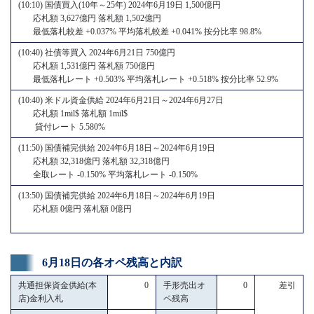
(10:10) 国債買入(10年～25年) 2024年6月19日 1,500億円
応札額 3,627億円 落札額 1,502億円
最低落札較差 +0.037% 平均落札較差 +0.041% 按分比率 98.8%
(10:40) 社債等買入 2024年6月21日 750億円
応札額 1,531億円 落札額 750億円
最低落札レート +0.503% 平均落札レート +0.518% 按分比率 52.9%
(10:40) 米ドル資金供給 2024年6月21日～2024年6月27日
応札額 1mil$ 落札額 1mil$
貸付レート 5.580%
(11:50) 国債補完供給 2024年6月18日～2024年6月19日
応札額 32,318億円 落札額 32,318億円
全取レート -0.150% 平均落札レート -0.150%
(13:50) 国債補完供給 2024年6月18日～2024年6月19日
応札額 0億円 落札額 0億円
6月18日の各オペ残高と内訳
共通担保資金供給(本
0
手形売出オ
0
差引
店)金利入札
ペ残高