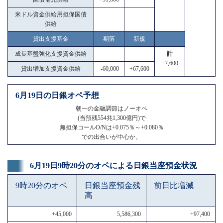
米ドル資金供給用担保国債
供給
貸出支援基金
期落
新規
成長基盤強化支援資金供給
計
+7,600
貸出増加支援資金供給
-60,000
+67,600
6月19日の日銀オペ予想
朝一の金融調節はノーオペ
(当預残554兆1,300億円)で
無担保コールO/Nは+0.075％～+0.080％
での出合いが中心か。
6月19日9時20分のオペによる日銀当座預金状況
9時20分のオペ
日銀当座預金残
前日比増減
高
+45,000
5,586,300
+97,400