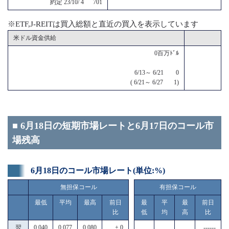
約定 23/10/ 4 701
※ETF,J-REITは買入総額と直近の買入を表示しています
米ドル資金供給
0百万ﾄﾞﾙ
6/13～ 6/21 0
( 6/21～ 6/27 1)
■ 6月18日の短期市場レートと6月17日のコール市
場残高
6月18日のコール市場レート(単位:%)
無担保コール
有担保コール
最低
平均
最高
前日
最
平
最
前日
比
低
均
高
比
翌
0.040
0.077
0.080
± 0
------