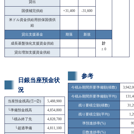
貸出
国債補完供給
+31,400
-31,600
米ドル資金供給用担保国債供
給
貸出支援基金
期落
新規
成長基盤強化支援資金供給
計
± 0
貸出増加支援資金供給
参考
日銀当座預金状
今積み期間所要準備額(積数)
3,942,
況
今積み期間所要準備額(平均)
131,4
当座預金残高(①+②)
5,488,900
残り要積立額(積数)
31,2
└
準備預金残高
4,854,800
残り要積立額(平均)
1,
└
積み終了先
4,828,700
準預進捗率(%)
9
└
超過準備
4,811,100
日数進捗率(%)
1