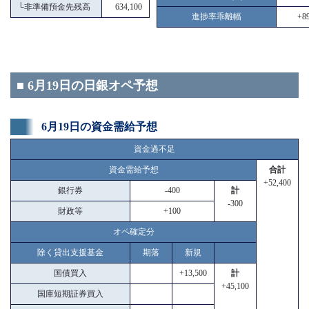
└
非準備預金先残高
634,100
進捗率乖離幅
+89
■ 6月19日の日銀オペ予想
6月19日の資金需給予想
資金過不足
資金需給予想
合計
+52,400
銀行券
-400
計
-300
財政等
+100
オペ確定分
除く貸出支援基金
期落
新規
国債買入
+13,500
計
+45,100
国庫短期証券買入