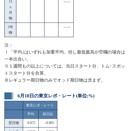
11
------
ヶ
月
物
1年
------
物
注：
Ⅰ「平均｣はいずれも加重平均。但し最低最高が空欄の場合は
一本出合い。
Ⅱ１週間もの以上については、当日スタート分、トム･スポッ
トスタート分を合算。
Ⅲレギュラー期日物のみでオッド期日物は含まず。
6月18日の東京レポ・レート(単位:%)
東京レポ・レート
平均
前日比
翌日物
0.072
-0.001