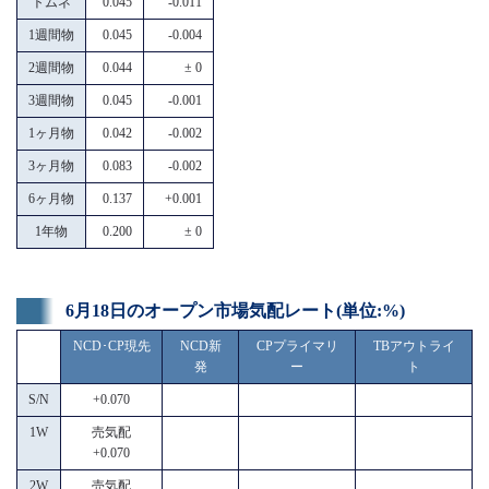
トムネ
0.045
-0.011
1週間物
0.045
-0.004
2週間物
0.044
± 0
3週間物
0.045
-0.001
1ヶ月物
0.042
-0.002
3ヶ月物
0.083
-0.002
6ヶ月物
0.137
+0.001
1年物
0.200
± 0
6月18日のオープン市場気配レート(単位:%)
NCD･CP現先
NCD新
CPプライマリ
TBアウトライ
発
ー
ト
S/N
+0.070
1W
売気配
+0.070
2W
売気配