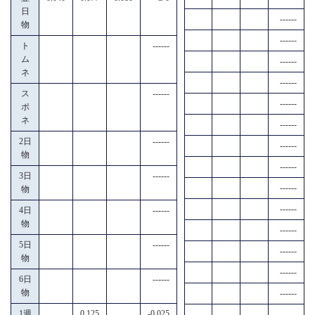
日
------
物
------
ト
------
ム
------
ネ
------
ス
------
------
ポ
ネ
------
2日
------
------
物
------
3日
------
------
物
------
4日
------
物
------
5日
------
------
物
------
6日
------
物
------
1週
0.125
-0.025
------