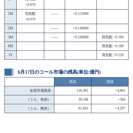
+0.070
1M
売気配
------
+0.125000
+0.070
2M
------
+0.149000
3M
------
+0.230000
買気配 +0.100
6M
買気配 +0.100
1Y
買気配 +0.220
6月17日のコール市場の残高(単位:億円)
残高
増減
全国市場残高
120,391
+4,881
（うち、有担）
39,348
+584
（うち、無担）
81,043
+4,297