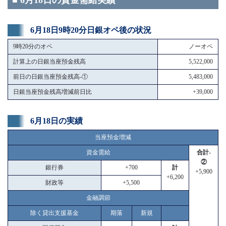
■ 6月18日の資金需給実績
6月18日9時20分日銀オペ後の状況
9時20分のオペ
ノーオペ
計算上の日銀当座預金残高
5,522,000
前日の日銀当座預金残高-①
5,483,000
日銀当座預金残高増減前日比
+39,000
6月18日の実績
当座預金増減
資金需給
合計-
②
銀行券
+700
計
+5,900
+6,200
財政等
+5,500
金融調節
除く貸出支援基金
期落
新規