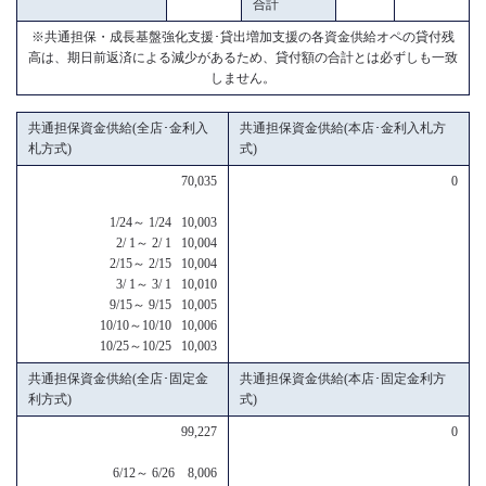
合計
※共通担保・成長基盤強化支援･貸出増加支援の各資金供給オペの貸付残
高は、期日前返済による減少があるため、貸付額の合計とは必ずしも一致
しません。
共通担保資金供給(全店･金利入
共通担保資金供給(本店･金利入札方
札方式)
式)
70,035
0
1/24～ 1/24 10,003
2/ 1～ 2/ 1 10,004
2/15～ 2/15 10,004
3/ 1～ 3/ 1 10,010
9/15～ 9/15 10,005
10/10～10/10 10,006
10/25～10/25 10,003
共通担保資金供給(全店･固定金
共通担保資金供給(本店･固定金利方
利方式)
式)
99,227
0
6/12～ 6/26 8,006