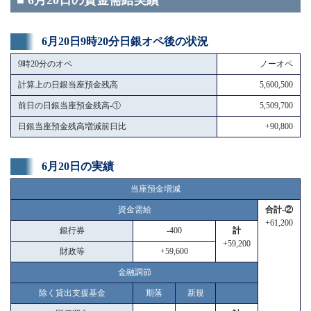
■ 6月20日の資金需給実績
6月20日9時20分日銀オペ後の状況
9時20分のオペ
ノーオペ
計算上の日銀当座預金残高
5,600,500
前日の日銀当座預金残高-①
5,509,700
日銀当座預金残高増減前日比
+90,800
6月20日の実績
当座預金増減
資金需給
合計-②
+61,200
銀行券
-400
計
+59,200
財政等
+59,600
金融調節
除く貸出支援基金
期落
新規