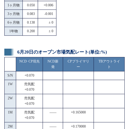
1ヶ月物
0.050
+0.006
3ヶ月物
0.083
-0.001
6ヶ月物
0.138
± 0
1年物
0.200
± 0
6月20日のオープン市場気配レート(単位:%)
NCD･CP現先
NCD新
CPプライマリ
TBアウトライ
発
ー
ト
S/N
+0.070
1W
売気配
+0.070
2W
売気配
+0.070
1M
売気配
------
+0.165000
+0.070
2M
------
+0.170000