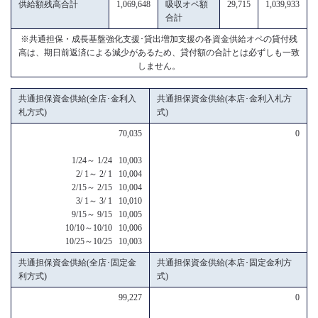
供給額残高合計
1,069,648
吸収オペ額
29,715
1,039,933
合計
※共通担保・成長基盤強化支援･貸出増加支援の各資金供給オペの貸付残
高は、期日前返済による減少があるため、貸付額の合計とは必ずしも一致
しません。
共通担保資金供給(全店･金利入
共通担保資金供給(本店･金利入札方
札方式)
式)
70,035
0
1/24～ 1/24 10,003
2/ 1～ 2/ 1 10,004
2/15～ 2/15 10,004
3/ 1～ 3/ 1 10,010
9/15～ 9/15 10,005
10/10～10/10 10,006
10/25～10/25 10,003
共通担保資金供給(全店･固定金
共通担保資金供給(本店･固定金利方
利方式)
式)
99,227
0