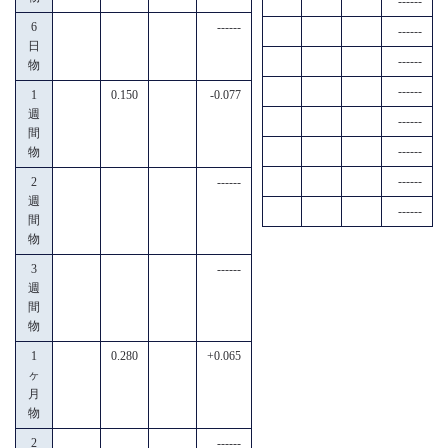
------
6
------
------
日
------
物
------
1
0.150
-0.077
週
------
間
------
物
------
2
------
週
------
間
物
3
------
週
間
物
1
0.280
+0.065
ヶ
月
物
2
------