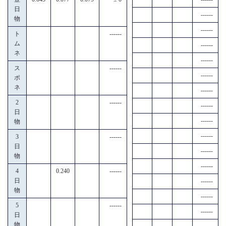
日
------
物
------
ト
------
ム
------
ネ
------
ス
------
------
ポ
ネ
------
2
------
------
日
------
物
------
3
------
日
------
物
------
4
0.240
------
日
------
物
------
5
------
------
日
物