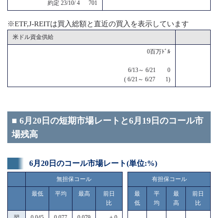
約定 23/10/ 4 701
※ETF,J-REITは買入総額と直近の買入を表示しています
米ドル資金供給
0百万ﾄﾞﾙ
6/13～ 6/21 0
( 6/21～ 6/27 1)
■ 6月20日の短期市場レートと6月19日のコール市
場残高
6月20日のコール市場レート(単位:%)
無担保コール
有担保コール
最低
平均
最高
前日
最
平
最
前日
比
低
均
高
比
翌
0.045
0.077
0.079
± 0
------