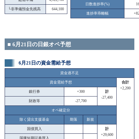
日数進捗率(%)
1
└
非準備預金先残高
644,100
進捗率乖離幅
+82
■ 6月21日の日銀オペ予想
6月21日の資金需給予想
資金過不足
資金需給予想
合計
+2,200
銀行券
+300
計
-27,400
財政等
-27,700
オペ確定分
除く貸出支援基金
期落
新規
国債買入
計
+29,600
国庫短期証券買入