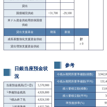
貸出
国債補完供給
+31,700
-29,100
米ドル資金供給用担保国債
供給
貸出支援基金
期落
新規
成長基盤強化支援資金供給
計
± 0
貸出増加支援資金供給
参考
日銀当座預金状
今積み期間所要準備額(積数)
3,942,
況
今積み期間所要準備額(平均)
131,4
当座預金残高(①+②)
5,570,900
残り要積立額(積数)
13,6
└
準備預金残高
4,926,800
残り要積立額(平均)
5
└
積み終了先
4,924,100
準預進捗率(%)
9
└
超過準備
4,922,700