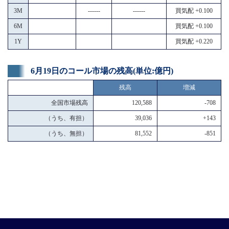
3M
------
------
買気配 +0.100
6M
買気配 +0.100
1Y
買気配 +0.220
6月19日のコール市場の残高(単位:億円)
残高
増減
全国市場残高
120,588
-708
（うち、有担）
39,036
+143
（うち、無担）
81,552
-851