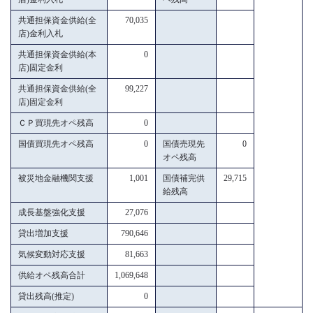
共通担保資金供給(全
70,035
店)金利入札
共通担保資金供給(本
0
店)固定金利
共通担保資金供給(全
99,227
店)固定金利
ＣＰ買現先オペ残高
0
国債買現先オペ残高
0
国債売現先
0
オペ残高
被災地金融機関支援
1,001
国債補完供
29,715
給残高
成長基盤強化支援
27,076
貸出増加支援
790,646
気候変動対応支援
81,663
供給オペ残高合計
1,069,648
貸出残高(推定)
0