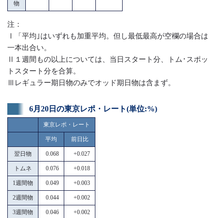
物
注：
Ⅰ「平均｣はいずれも加重平均。但し最低最高が空欄の場合は
一本出合い。
Ⅱ１週間もの以上については、当日スタート分、トム･スポッ
トスタート分を合算。
Ⅲレギュラー期日物のみでオッド期日物は含まず。
6月20日の東京レポ・レート(単位:%)
東京レポ・レート
平均
前日比
翌日物
0.068
+0.027
トムネ
0.076
+0.018
1週間物
0.049
+0.003
2週間物
0.044
+0.002
3週間物
0.046
+0.002