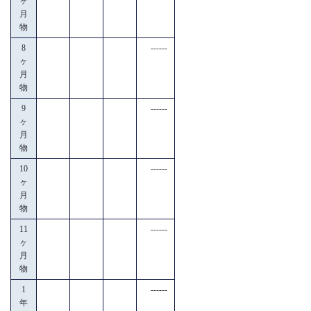
ヶ
月
物
8
------
ヶ
月
物
9
------
ヶ
月
物
10
------
ヶ
月
物
11
------
ヶ
月
物
1
------
年