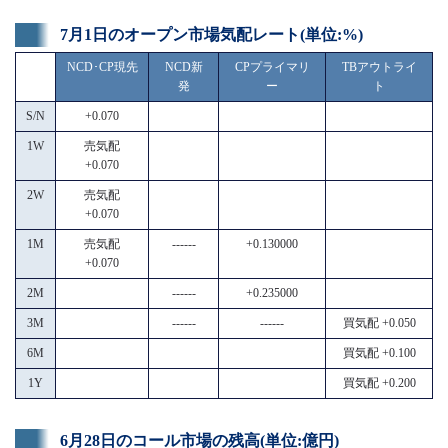
7月1日のオープン市場気配レート(単位:%)
NCD･CP現先
NCD新
CPプライマリ
TBアウトライ
発
ー
ト
S/N
+0.070
1W
売気配
+0.070
2W
売気配
+0.070
1M
売気配
------
+0.130000
+0.070
2M
------
+0.235000
3M
------
------
買気配 +0.050
6M
買気配 +0.100
1Y
買気配 +0.200
6月28日のコール市場の残高(単位:億円)