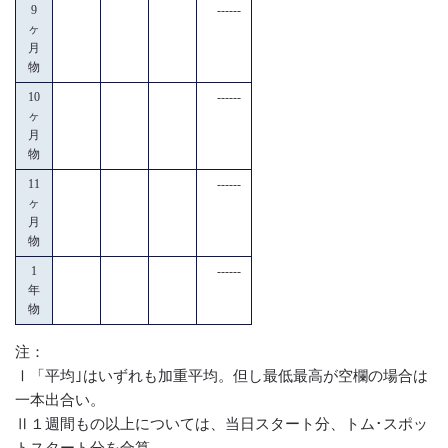
9
------
ヶ
月
物
10
------
ヶ
月
物
11
------
ヶ
月
物
1
------
年
物
注：
Ⅰ「平均｣はいずれも加重平均。但し最低最高が空欄の場合は
一本出合い。
Ⅱ１週間もの以上については、当日スタート分、トム･スポッ
トスタート分を合算。