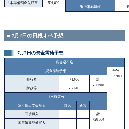
└
非準備預金先残高
591,000
進捗率乖離幅
+46
■ 7月2日の日銀オペ予想
7月2日の資金需給予想
資金過不足
資金需給予想
合計
+14,900
銀行券
+1,000
計
-11,600
財政等
-12,600
オペ確定分
除く貸出支援基金
期落
新規
国債買入
計
+26,500
国庫短期証券買入