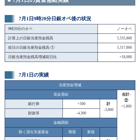
■ 7月1日の資金需給実績
7月1日9時20分日銀オペ後の状況
9時20分のオペ
ノーオペ
計算上の日銀当座預金残高
5,535,800
前日の日銀当座預金残高-①
5,517,800
日銀当座預金残高増減前日比
+18,000
7月1日の実績
当座預金増減
資金需給
合計-
②
銀行券
+500
計
+1,800
-3,800
財政等
-4,300
金融調節
除く貸出支援基金
期落
新規