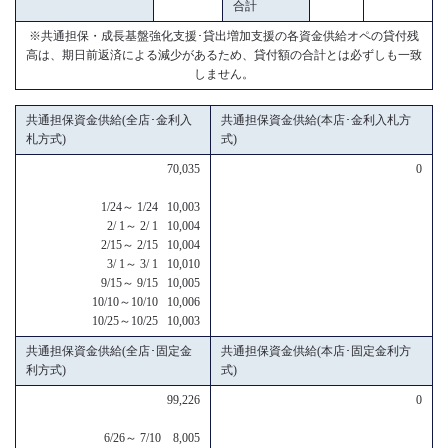
合計
※共通担保・成長基盤強化支援･貸出増加支援の各資金供給オペの貸付残
高は、期日前返済による減少があるため、貸付額の合計とは必ずしも一致
しません。
共通担保資金供給(全店･金利入
共通担保資金供給(本店･金利入札方
札方式)
式)
70,035
0
1/24～ 1/24 10,003
2/ 1～ 2/ 1 10,004
2/15～ 2/15 10,004
3/ 1～ 3/ 1 10,010
9/15～ 9/15 10,005
10/10～10/10 10,006
10/25～10/25 10,003
共通担保資金供給(全店･固定金
共通担保資金供給(本店･固定金利方
利方式)
式)
99,226
0
6/26～ 7/10 8,005