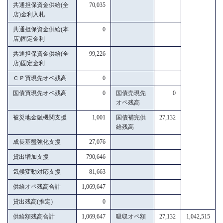
共通担保資金供給(全
70,035
店)金利入札
共通担保資金供給(本
0
店)固定金利
共通担保資金供給(全
99,226
店)固定金利
ＣＰ買現先オペ残高
0
国債買現先オペ残高
0
国債売現先
0
オペ残高
被災地金融機関支援
1,001
国債補完供
27,132
給残高
成長基盤強化支援
27,076
貸出増加支援
790,646
気候変動対応支援
81,663
供給オペ残高合計
1,069,647
貸出残高(推定)
0
供給額残高合計
1,069,647
吸収オペ額
27,132
1,042,515