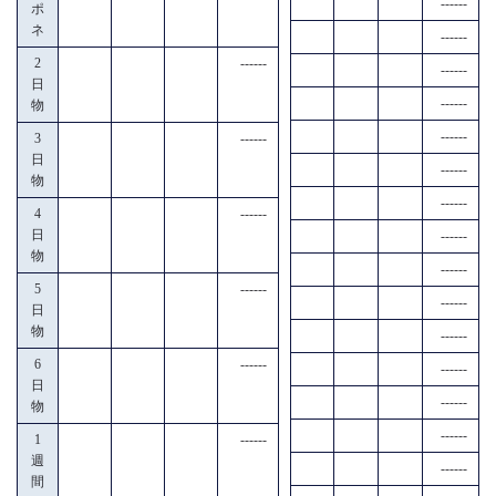
------
ポ
ネ
------
2
------
------
日
------
物
------
3
------
日
------
物
------
4
------
日
------
物
------
5
------
------
日
物
------
6
------
------
日
------
物
------
1
------
週
------
間