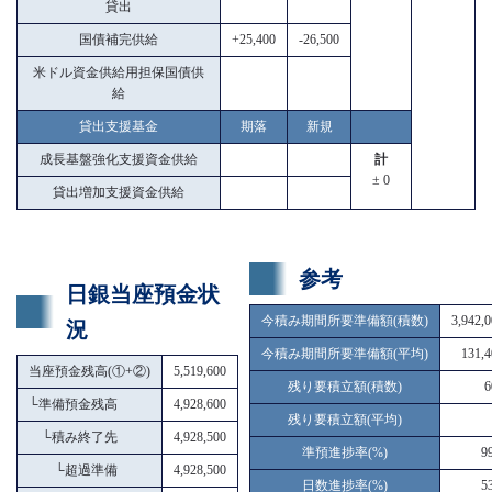
貸出
国債補完供給
+25,400
-26,500
米ドル資金供給用担保国債供
給
貸出支援基金
期落
新規
成長基盤強化支援資金供給
計
± 0
貸出増加支援資金供給
参考
日銀当座預金状
今積み期間所要準備額(積数)
3,942,
況
今積み期間所要準備額(平均)
131,4
当座預金残高(①+②)
5,519,600
残り要積立額(積数)
6
└
準備預金残高
4,928,600
残り要積立額(平均)
└
積み終了先
4,928,500
準預進捗率(%)
9
└
超過準備
4,928,500
日数進捗率(%)
5