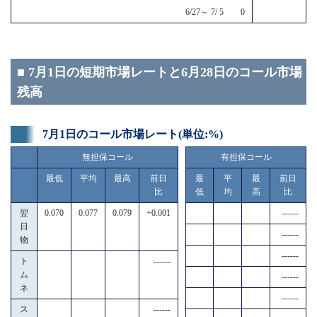
6/27～ 7/ 5 0
■ 7月1日の短期市場レートと6月28日のコール市場
残高
7月1日のコール市場レート(単位:%)
無担保コール
有担保コール
最低
平均
最高
前日
最
平
最
前日
比
低
均
高
比
翌
0.070
0.077
0.079
+0.001
------
日
------
物
------
ト
------
ム
------
ネ
------
ス
------