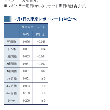
Ⅲレギュラー期日物のみでオッド期日物は含まず。
7月1日の東京レポ・レート(単位:%)
東京レポ・レート
平均
前日比
翌日物
0.076
+0.048
トムネ
0.061
+0.014
1週間物
0.053
+0.004
2週間物
0.051
+0.002
3週間物
0.051
+0.002
1ヶ月物
0.051
± 0
3ヶ月物
0.084
± 0
6ヶ月物
0.139
± 0
1年物
0.200
± 0