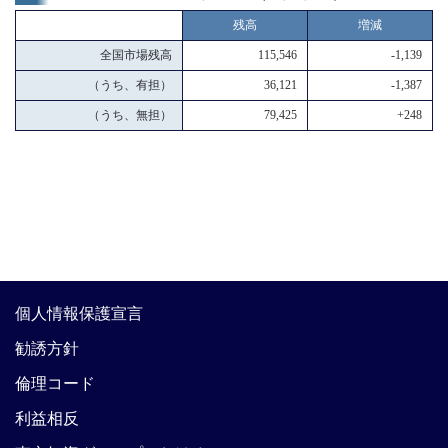
残高
増減
全国市場残高
115,546
-1,139
（うち、有担）
36,121
-1,387
（うち、無担）
79,425
+248
個人情報保護宣言
勧誘方針
倫理コード
利益相反