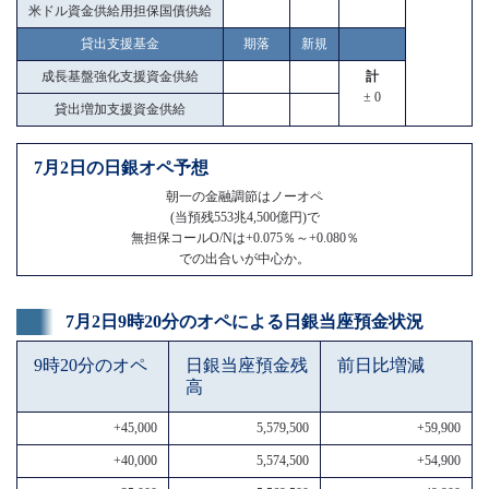
米ドル資金供給用担保国債供給
貸出支援基金
期落
新規
成長基盤強化支援資金供給
計
± 0
貸出増加支援資金供給
7月2日の日銀オペ予想
朝一の金融調節はノーオペ
(当預残553兆4,500億円)で
無担保コールO/Nは+0.075％～+0.080％
での出合いが中心か。
7月2日9時20分のオペによる日銀当座預金状況
9時20分のオペ
日銀当座預金残
前日比増減
高
+45,000
5,579,500
+59,900
+40,000
5,574,500
+54,900