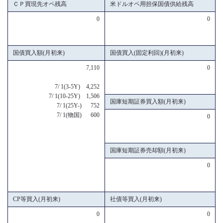
ＣＰ買現先オペ残高
米ドルオペ用担保国債供給残高
0
0
国債買入額(月初来)
国債買入(固定利回)(月初来)
7,110
0
7/ 1(3-5Y) 4,252
7/ 1(10-25Y) 1,506
国庫短期証券買入額(月初来)
7/ 1(25Y-) 752
7/ 1(物国) 600
0
国庫短期証券売却額(月初来)
0
CP等買入(月初来)
社債等買入(月初来)
0
0