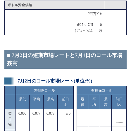
米ドル資金供給
0百万ﾄﾞﾙ
6/27～ 7/ 5 0
( 7/ 5～ 7/11 0)
■ 7月2日の短期市場レートと7月1日のコール市場
残高
7月2日のコール市場レート(単位:%)
無担保コール
有担保コール
最低
平均
最高
前日
最
平
最
前日
比
低
均
高
比
翌
0.065
0.077
0.078
± 0
------
日
------
物
------