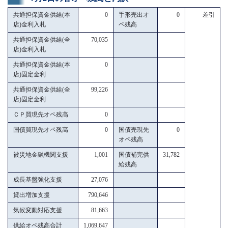
共通担保資金供給(本
0
手形売出オ
0
差引
店)金利入札
ペ残高
共通担保資金供給(全
70,035
店)金利入札
共通担保資金供給(本
0
店)固定金利
共通担保資金供給(全
99,226
店)固定金利
ＣＰ買現先オペ残高
0
国債買現先オペ残高
0
国債売現先
0
オペ残高
被災地金融機関支援
1,001
国債補完供
31,782
給残高
成長基盤強化支援
27,076
貸出増加支援
790,646
気候変動対応支援
81,663
供給オペ残高合計
1,069,647