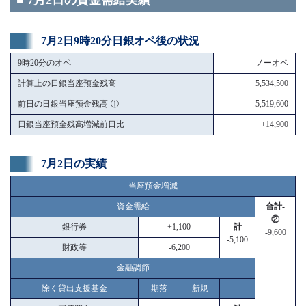
■ 7月2日の資金需給実績
7月2日9時20分日銀オペ後の状況
9時20分のオペ
ノーオペ
計算上の日銀当座預金残高
5,534,500
前日の日銀当座預金残高-①
5,519,600
日銀当座預金残高増減前日比
+14,900
7月2日の実績
当座預金増減
資金需給
合計-
②
銀行券
+1,100
計
-9,600
-5,100
財政等
-6,200
金融調節
除く貸出支援基金
期落
新規