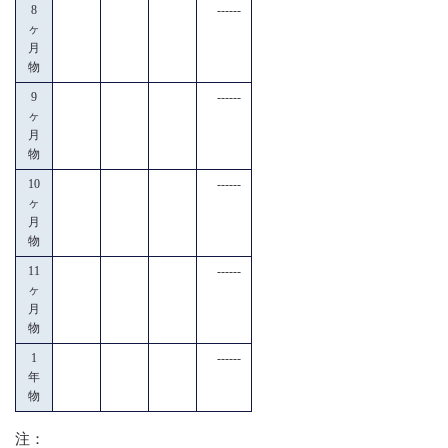
8
------
ヶ
月
物
9
------
ヶ
月
物
10
------
ヶ
月
物
11
------
ヶ
月
物
1
------
年
物
注：