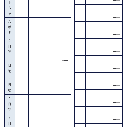
ト
------
ム
------
ネ
------
ス
------
------
ポ
ネ
------
2
------
------
日
------
物
------
3
------
日
------
物
------
4
------
日
------
物
------
5
------
------
日
物
------
6
------
------
日