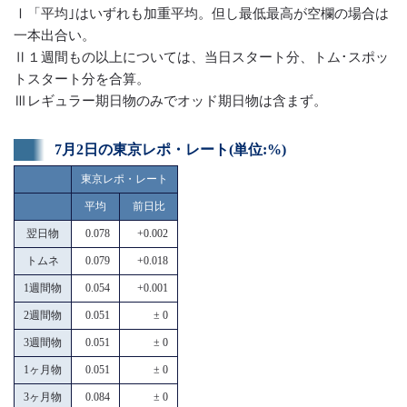
Ⅰ「平均｣はいずれも加重平均。但し最低最高が空欄の場合は
一本出合い。
Ⅱ１週間もの以上については、当日スタート分、トム･スポッ
トスタート分を合算。
Ⅲレギュラー期日物のみでオッド期日物は含まず。
7月2日の東京レポ・レート(単位:%)
東京レポ・レート
平均
前日比
翌日物
0.078
+0.002
トムネ
0.079
+0.018
1週間物
0.054
+0.001
2週間物
0.051
± 0
3週間物
0.051
± 0
1ヶ月物
0.051
± 0
3ヶ月物
0.084
± 0