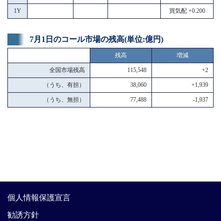
1Y
買気配 +0.200
7月1日のコール市場の残高(単位:億円)
残高
増減
全国市場残高
115,548
+2
（うち、有担）
38,060
+1,939
（うち、無担）
77,488
-1,937
個人情報保護宣言
勧誘方針