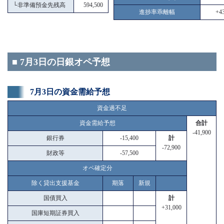
└
非準備預金先残高
594,500
進捗率乖離幅
+43
■ 7月3日の日銀オペ予想
7月3日の資金需給予想
資金過不足
資金需給予想
合計
-41,900
銀行券
-15,400
計
-72,900
財政等
-57,500
オペ確定分
除く貸出支援基金
期落
新規
国債買入
計
+31,000
国庫短期証券買入