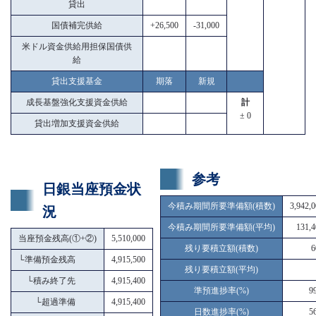
貸出
国債補完供給
+26,500
-31,000
米ドル資金供給用担保国債供
給
貸出支援基金
期落
新規
成長基盤強化支援資金供給
計
± 0
貸出増加支援資金供給
参考
日銀当座預金状
今積み期間所要準備額(積数)
3,942,
況
今積み期間所要準備額(平均)
131,4
当座預金残高(①+②)
5,510,000
残り要積立額(積数)
6
└
準備預金残高
4,915,500
残り要積立額(平均)
└
積み終了先
4,915,400
準預進捗率(%)
9
└
超過準備
4,915,400
日数進捗率(%)
5