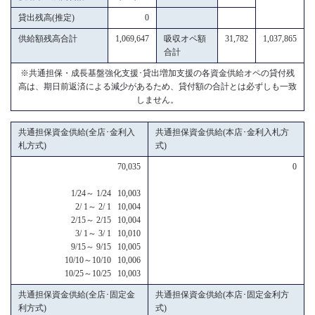
貸出残高(推定)
0
供給額残高合計
1,069,647
吸収オペ額
31,782
1,037,865
合計
※共通担保・成長基盤強化支援･貸出増加支援の各資金供給オペの貸付残
高は、期日前返済による減少があるため、貸付額の合計とは必ずしも一致
しません。
共通担保資金供給(全店･金利入
共通担保資金供給(本店･金利入札方
札方式)
式)
70,035
0
1/24～ 1/24 10,003
2/ 1～ 2/ 1 10,004
2/15～ 2/15 10,004
3/ 1～ 3/ 1 10,010
9/15～ 9/15 10,005
10/10～10/10 10,006
10/25～10/25 10,003
共通担保資金供給(全店･固定金
共通担保資金供給(本店･固定金利方
利方式)
式)