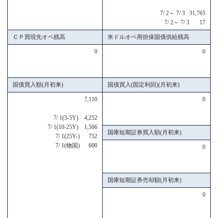
7/ 2～ 7/ 3 31,765
7/ 2～ 7/ 3 17
ＣＰ買現先オペ残高
米ドルオペ用担保国債供給残高
0
0
国債買入額(月初来)
国債買入(固定利回)(月初来)
7,110
0
7/ 1(3-5Y) 4,252
7/ 1(10-25Y) 1,506
国庫短期証券買入額(月初来)
7/ 1(25Y-) 752
7/ 1(物国) 600
0
国庫短期証券売却額(月初来)
0