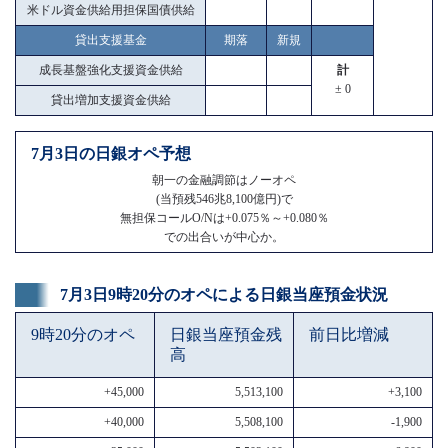
米ドル資金供給用担保国債供給
貸出支援基金
期落
新規
成長基盤強化支援資金供給
計
± 0
貸出増加支援資金供給
7月3日の日銀オペ予想
朝一の金融調節はノーオペ
(当預残546兆8,100億円)で
無担保コールO/Nは+0.075％～+0.080％
での出合いが中心か。
7月3日9時20分のオペによる日銀当座預金状況
9時20分のオペ
日銀当座預金残
前日比増減
高
+45,000
5,513,100
+3,100
+40,000
5,508,100
-1,900