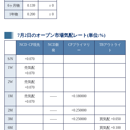
6ヶ月物
0.139
± 0
1年物
0.200
± 0
7月2日のオープン市場気配レート(単位:%)
NCD･CP現先
NCD新
CPプライマリ
TBアウトライ
発
ー
ト
S/N
+0.070
1W
売気配
+0.070
2W
売気配
+0.070
1M
売気配
------
+0.180000
+0.070
2M
------
+0.250000
3M
------
+0.250000
買気配 +0.050
6M
買気配 +0.100