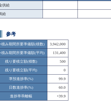
金供給
供給
参考
今積み期間所要準備額(積数)
3,942,000
今積み期間所要準備額(平均)
131,400
残り要積立額(積数)
500
残り要積立額(平均)
0
準預進捗率(%)
99.9
日数進捗率(%)
60.0
進捗率乖離幅
+39.9