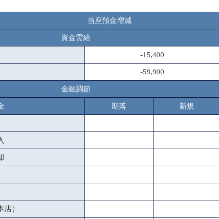
当座預金増減
資金需給
-15,400
-59,900
金融調節
金
期落
新規
入
却
本店）