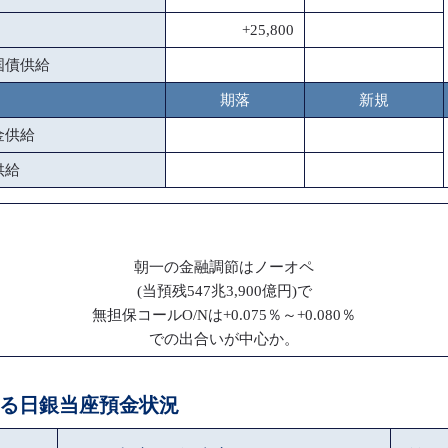
+25,800
国債供給
期落
新規
金供給
供給
朝一の金融調節はノーオペ
(当預残547兆3,900億円)で
無担保コールO/Nは+0.075％～+0.080％
での出合いが中心か。
による日銀当座預金状況