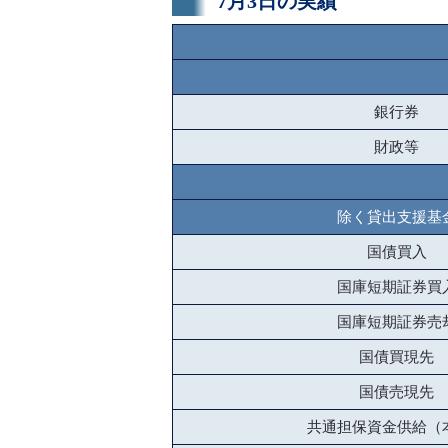
7月3日の実績
銀行券
財政等
除く貸出支援基
国債買入
国庫短期証券買
国庫短期証券売
国債買現先
国債売現先
共通担保資金供給（