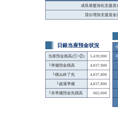
成長基盤強化支援資
貸出増加支援資金
日銀当座預金状況
当座預金残高(①+②)
5,439,900
└
準備預金残高
4,837,900
└
積み終了先
4,837,800
└
超過準備
4,837,800
└
非準備預金先残高
602,000