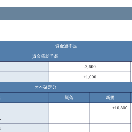
資金過不足
資金需給予想
-3,600
+1,000
オペ確定分
金
期落
新規
+10,800
入
却