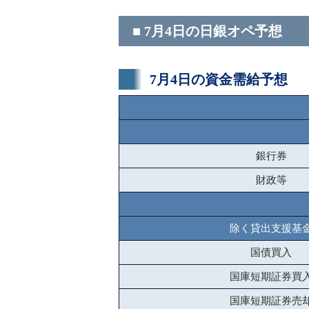
■ 7月4日の日銀オペ予想
7月4日の資金需給予想
銀行券
財政等
除く貸出支援基
国債買入
国庫短期証券買
国庫短期証券売