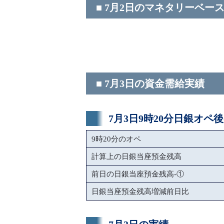
■ 7月2日のマネタリーベー
■ 7月3日の資金需給実績
7月3日9時20分日銀オペ
9時20分のオペ
計算上の日銀当座預金残高
前日の日銀当座預金残高-①
日銀当座預金残高増減前日比