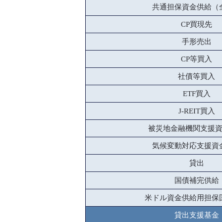
共通担保資金供給（
CP買現先
手形売出
CP等買入
社債等買入
ETF買入
J-REIT買入
被災地金融機関支援
気候変動対応支援資
貸出
国債補完供給
米ドル資金供給用担保
貸出支援基金