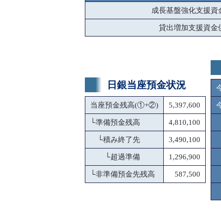
成長基盤強化支援資
貸出増加支援資金
日銀当座預金状況
当座預金残高(①+②)
5,397,600
└
準備預金残高
4,810,100
└
積み終了先
3,490,100
└
超過準備
1,296,900
└
非準備預金先残高
587,500