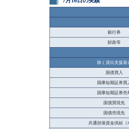
7月16日の実績
銀行券
財政等
除く貸出支援基
国債買入
国庫短期証券買
国庫短期証券売
国債買現先
国債売現先
共通担保資金供給（