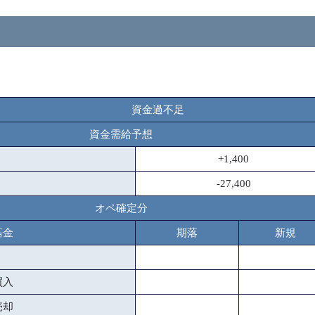
資金過不足
資金需給予想
+1,400
-27,400
オペ確定分
基金
期落
新規
買入
売却