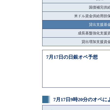
国債補完供
米ドル資金供給用担
貸出支援基
成長基盤強化支援
貸出増加支援資
7月17日の日銀オペ予想
7月17日9時20分のオペ