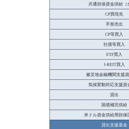
共通担保資金供給（
CP買現先
手形売出
CP等買入
社債等買入
ETF買入
J-REIT買入
被災地金融機関支援
気候変動対応支援資
貸出
国債補完供給
米ドル資金供給用担保
貸出支援基金