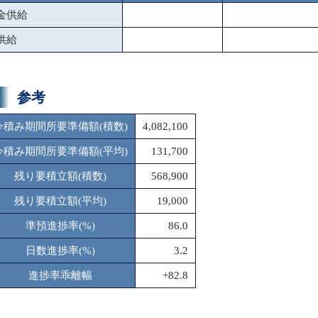
金供給
供給
参考
今積み期間所要準備額(積数)
4,082,100
今積み期間所要準備額(平均)
131,700
残り要積立額(積数)
568,900
残り要積立額(平均)
19,000
準預進捗率(%)
86.0
日数進捗率(%)
3.2
進捗率乖離幅
+82.8