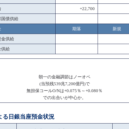
給
+22,700
保国債供給
金
期落
新規
資金供給
金供給
朝一の金融調節はノーオペ
(当預残539兆7,200億円)で
無担保コールO/Nは+0.075％～+0.080％
での出合いが中心か。
による日銀当座預金状況