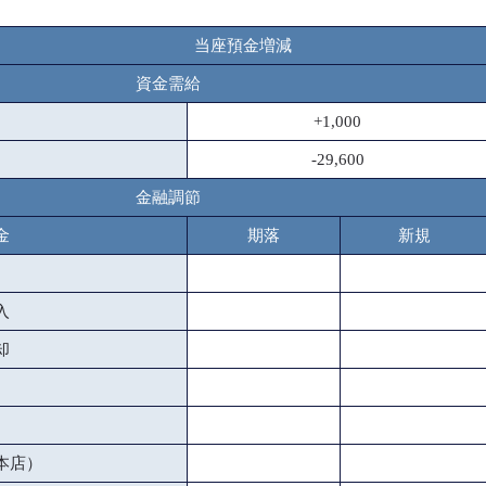
当座預金増減
資金需給
+1,000
-29,600
金融調節
金
期落
新規
入
却
本店）