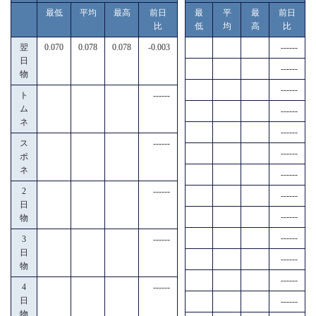
最低
平均
最高
前日
最
平
最
前日
比
低
均
高
比
翌
0.070
0.078
0.078
-0.003
------
日
------
物
------
ト
------
ム
------
ネ
------
ス
------
------
ポ
ネ
------
2
------
------
日
------
物
------
3
------
日
------
物
------
4
------
日
------
物