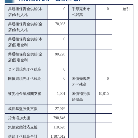
共通担保資金供給(本
0
手形売出オ
0
差引
店)金利入札
ペ残高
共通担保資金供給(全
70,035
店)金利入札
共通担保資金供給(本
0
店)固定金利
共通担保資金供給(全
99,228
店)固定金利
ＣＰ買現先オペ残高
0
国債買現先オペ残高
0
国債売現先
0
オペ残高
被災地金融機関支援
1,001
国債補完供
19,015
給残高
成長基盤強化支援
27,076
貸出増加支援
790,646
気候変動対応支援
119,626
供給オペ残高合計
1,107,612