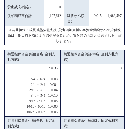
貸出残高(推定)
0
供給額残高合計
1,107,612
吸収オペ額
19,015
1,088,597
合計
※共通担保・成長基盤強化支援･貸出増加支援の各資金供給オペの貸付残
高は、期日前返済による減少があるため、貸付額の合計とは必ずしも一致
しません。
共通担保資金供給(全店･金利入
共通担保資金供給(本店･金利入札方
札方式)
式)
70,035
0
1/24～ 1/24 10,003
2/ 1～ 2/ 1 10,004
2/15～ 2/15 10,004
3/ 1～ 3/ 1 10,010
9/15～ 9/15 10,005
10/10～10/10 10,006
10/25～10/25 10,003
共通担保資金供給(全店･固定金
共通担保資金供給(本店･固定金利方
利方式)
式)