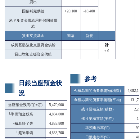
貸出
国債補完供給
+20,100
-18,400
米ドル資金供給用担保国債供
給
貸出支援基金
期落
新規
成長基盤強化支援資金供給
計
± 0
貸出増加支援資金供給
参考
日銀当座預金状
今積み期間所要準備額(積数)
4,082,
況
今積み期間所要準備額(平均)
131,7
当座預金残高(①+②)
5,479,900
残り要積立額(積数)
2,
└
準備預金残高
4,884,600
残り要積立額(平均)
1
└
積み終了先
4,883,800
準預進捗率(%)
9
└
超過準備
4,883,700
日数進捗率(%)
4