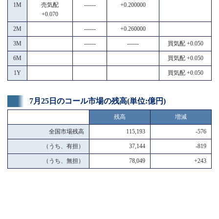
1M
売気配
------
+0.200000
+0.070
2M
------
+0.260000
3M
------
------
買気配 +0.050
6M
買気配 +0.050
1Y
買気配 +0.050
7月25日のコール市場の残高(単位:億円)
残高
増減
全国市場残高
115,193
-576
（うち、有担）
37,144
-819
（うち、無担）
78,049
+243