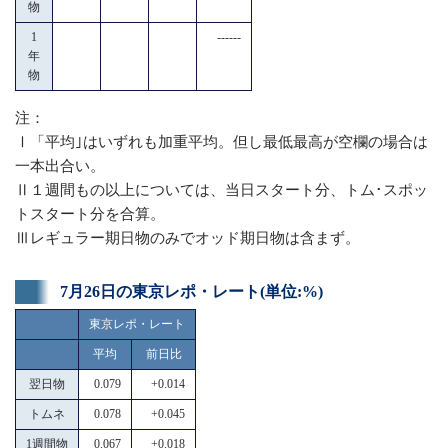
物
1
------
年
物
注：
Ⅰ「平均｣はいずれも加重平均。但し最低最高が空欄の場合は
一本出合い。
Ⅱ１週間もの以上については、当日スタート分、トム･スポッ
トスタート分を合算。
Ⅲレギュラー期日物のみでオッド期日物は含まず。
7月26日の東京レポ・レート(単位:%)
東京レポ・レート
平均
前日比
翌日物
0.079
+0.014
トムネ
0.078
+0.045
1週間物
0.067
+0.018