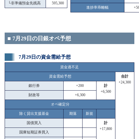
└
非準備預金先残高
595,300
進捗率乖離幅
+58
■ 7月29日の日銀オペ予想
7月29日の資金需給予想
資金過不足
資金需給予想
合計
+24,300
銀行券
+200
計
+6,500
財政等
+6,300
オペ確定分
除く貸出支援基金
期落
新規
国債買入
計
+17,800
国庫短期証券買入