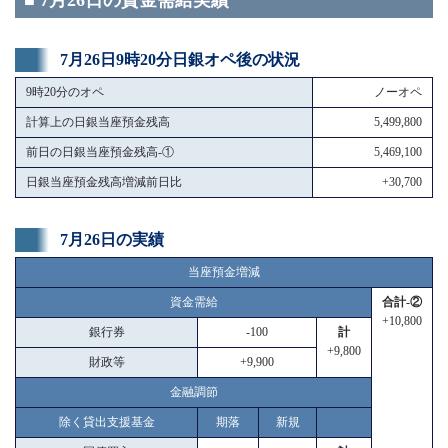
■ 7月26日の資金需給実績
7月26日9時20分日銀オペ後の状況
9時20分のオペ
ノーオペ
計算上の日銀当座預金残高
5,499,800
前日の日銀当座預金残高-①
5,469,100
日銀当座預金残高増減前日比
+30,700
7月26日の実績
当座預金増減
資金需給
合計-②
+10,800
銀行券
-100
計
+9,800
財政等
+9,900
金融調節
除く貸出支援基金
期落
新規