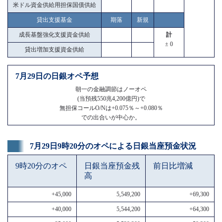
米ドル資金供給用担保国債供給
貸出支援基金
期落
新規
成長基盤強化支援資金供給
計
± 0
貸出増加支援資金供給
7月29日の日銀オペ予想
朝一の金融調節はノーオペ
(当預残550兆4,200億円)で
無担保コールO/Nは+0.075％～+0.080％
での出合いが中心か。
7月29日9時20分のオペによる日銀当座預金状況
9時20分のオペ
日銀当座預金残
前日比増減
高
+45,000
5,549,200
+69,300
+40,000
5,544,200
+64,300