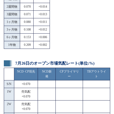
2週間物
0.070
+0.014
3週間物
0.071
+0.013
1ヶ月物
0.080
+0.011
3ヶ月物
0.108
+0.012
6ヶ月物
0.153
+0.006
1年物
0.209
+0.002
7月26日のオープン市場気配レート(単位:%)
NCD･CP現先
NCD新
CPプライマリ
TBアウトライ
発
ー
ト
S/N
+0.070
1W
売気配
+0.070
2W
売気配
+0.070