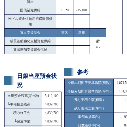
貸出
国債補完供給
+15,200
-15,100
米ドル資金供給用担保国債供
給
貸出支援基金
期落
新規
成長基盤強化支援資金供給
計
± 0
貸出増加支援資金供給
参考
日銀当座預金状
今積み期間所要準備額(積数)
4,071,
況
今積み期間所要準備額(平均)
131,3
当座預金残高(①+②)
5,412,100
残り要積立額(積数)
1
└
準備預金残高
4,839,700
残り要積立額(平均)
└
積み終了先
4,839,700
準預進捗率(%)
9
└
超過準備
4,839,700
日数進捗率(%)
8