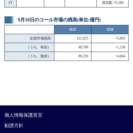
1Y
買気配 +0.280
9月10日のコール市場の残高(単位:億円)
残高
増減
全国市場残高
121,025
+5,803
（うち、有担）
40,799
+1,139
（うち、無担）
80,226
+4,664
個人情報保護宣言
勧誘方針