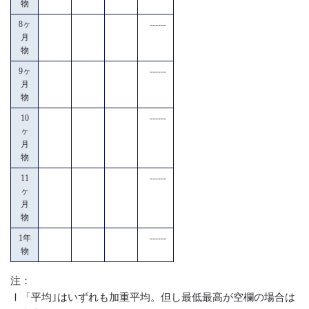
物
8ヶ
------
月
物
9ヶ
------
月
物
10
------
ヶ
月
物
11
------
ヶ
月
物
1年
------
物
注：
Ⅰ「平均｣はいずれも加重平均。但し最低最高が空欄の場合は