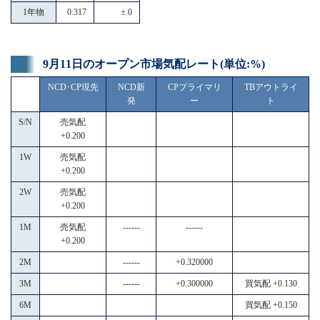
1年物
0.317
± 0
9月11日のオープン市場気配レート(単位:%)
NCD･CP現先
NCD新
CPプライマリ
TBアウトライ
発
ー
ト
S/N
売気配
+0.200
1W
売気配
+0.200
2W
売気配
+0.200
1M
売気配
------
------
+0.200
2M
------
+0.320000
3M
------
+0.300000
買気配 +0.130
6M
買気配 +0.150