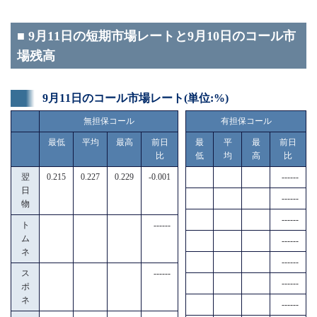
■ 9月11日の短期市場レートと9月10日のコール市
場残高
9月11日のコール市場レート(単位:%)
無担保コール
有担保コール
最低
平均
最高
前日
最
平
最
前日
比
低
均
高
比
翌
0.215
0.227
0.229
-0.001
------
日
------
物
------
ト
------
ム
------
ネ
------
ス
------
------
ポ
ネ
------