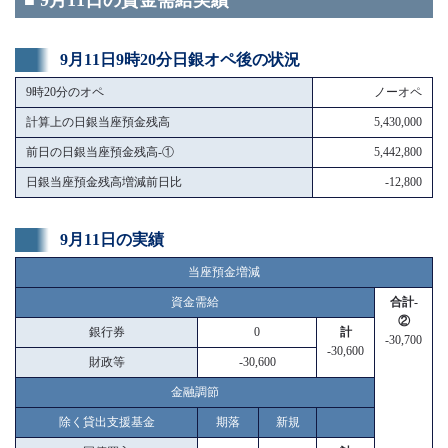
■ 9月11日の資金需給実績
9月11日9時20分日銀オペ後の状況
9時20分のオペ
ノーオペ
計算上の日銀当座預金残高
5,430,000
前日の日銀当座預金残高-①
5,442,800
日銀当座預金残高増減前日比
-12,800
9月11日の実績
当座預金増減
資金需給
合計-
②
銀行券
0
計
-30,700
-30,600
財政等
-30,600
金融調節
除く貸出支援基金
期落
新規