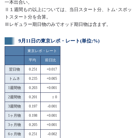
一本出合い。
Ⅱ１週間もの以上については、当日スタート分、トム･スポッ
トスタート分を合算。
Ⅲレギュラー期日物のみでオッド期日物は含まず。
9月11日の東京レポ・レート(単位:%)
東京レポ・レート
平均
前日比
翌日物
0.251
+0.017
トムネ
0.235
+0.005
1週間物
0.203
+0.001
2週間物
0.201
± 0
3週間物
0.197
-0.001
1ヶ月物
0.198
+0.001
3ヶ月物
0.205
+0.001
6ヶ月物
0.251
-0.002