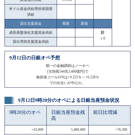
米ドル資金供給用担保国債
供給
貸出支援基金
期落
新規
成長基盤強化支援資金供給
計
± 0
貸出増加支援資金供給
9月12日の日銀オペ予想
朝一の金融調節はノーオペ
(当預残544兆3,400億円)で
無担保コールO/Nは+0.225％～+0.228％
での出合いが中心か。
9月12日9時20分のオペによる日銀当座預金状況
9時20分のオペ
日銀当座預金残
前日比増減
高
+45,000
5,488,400
+76,300