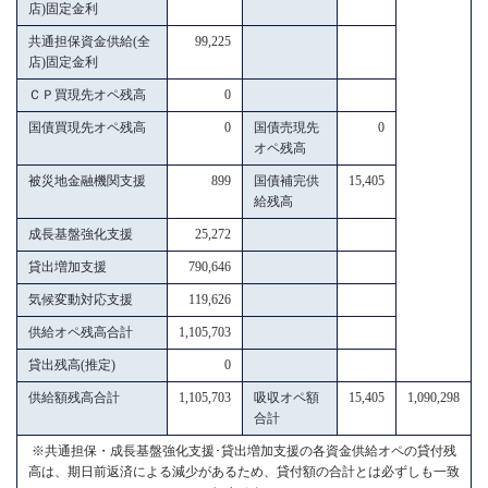
店)固定金利
共通担保資金供給(全
99,225
店)固定金利
ＣＰ買現先オペ残高
0
国債買現先オペ残高
0
国債売現先
0
オペ残高
被災地金融機関支援
899
国債補完供
15,405
給残高
成長基盤強化支援
25,272
貸出増加支援
790,646
気候変動対応支援
119,626
供給オペ残高合計
1,105,703
貸出残高(推定)
0
供給額残高合計
1,105,703
吸収オペ額
15,405
1,090,298
合計
※共通担保・成長基盤強化支援･貸出増加支援の各資金供給オペの貸付残
高は、期日前返済による減少があるため、貸付額の合計とは必ずしも一致