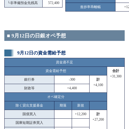
└
非準備預金先残高
572,400
進捗率乖離幅
+12
■ 9月12日の日銀オペ予想
9月12日の資金需給予想
資金過不足
資金需給予想
合計
+31,300
銀行券
-300
計
+4,100
財政等
+4,400
オペ確定分
除く貸出支援基金
期落
新規
国債買入
+12,200
計
+27,200
国庫短期証券買入