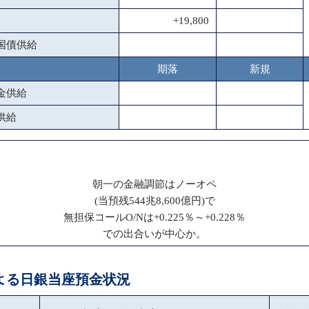
+19,800
国債供給
期落
新規
金供給
供給
朝一の金融調節はノーオペ
(当預残544兆8,600億円)で
無担保コールO/Nは+0.225％～+0.228％
での出合いが中心か。
による日銀当座預金状況