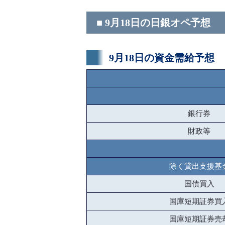
■ 9月18日の日銀オペ予想
9月18日の資金需給予想
銀行券
財政等
除く貸出支援基
国債買入
国庫短期証券買
国庫短期証券売