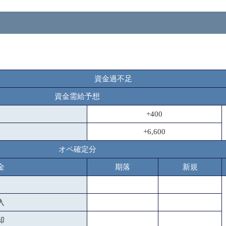
資金過不足
資金需給予想
+400
+6,600
オペ確定分
金
期落
新規
入
却