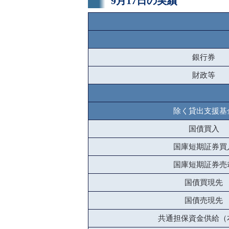
9月17日の実績
銀行券
財政等
除く貸出支援基
国債買入
国庫短期証券買
国庫短期証券売
国債買現先
国債売現先
共通担保資金供給（