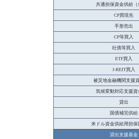
共通担保資金供給（
CP買現先
手形売出
CP等買入
社債等買入
ETF買入
J-REIT買入
被災地金融機関支援
気候変動対応支援資
貸出
国債補完供給
米ドル資金供給用担保
貸出支援基金