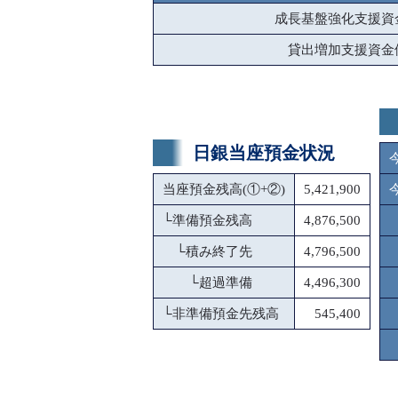
成長基盤強化支援資
貸出増加支援資金
日銀当座預金状況
当座預金残高(①+②)
5,421,900
└
準備預金残高
4,876,500
└
積み終了先
4,796,500
└
超過準備
4,496,300
└
非準備預金先残高
545,400