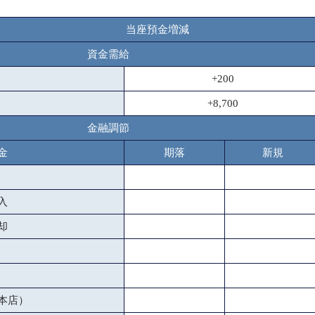
当座預金増減
資金需給
+200
+8,700
金融調節
金
期落
新規
入
却
本店）