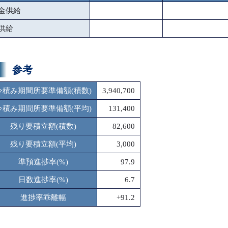
金供給
供給
参考
今積み期間所要準備額(積数)
3,940,700
今積み期間所要準備額(平均)
131,400
残り要積立額(積数)
82,600
残り要積立額(平均)
3,000
準預進捗率(%)
97.9
日数進捗率(%)
6.7
進捗率乖離幅
+91.2