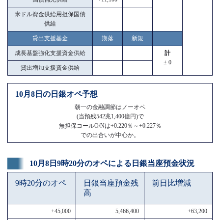
米ドル資金供給用担保国債
供給
貸出支援基金
期落
新規
成長基盤強化支援資金供給
計
± 0
貸出増加支援資金供給
10月8日の日銀オペ予想
朝一の金融調節はノーオペ
(当預残542兆1,400億円)で
無担保コールO/Nは+0.220％～+0.227％
での出合いが中心か。
10月8日9時20分のオペによる日銀当座預金状況
9時20分のオペ
日銀当座預金残
前日比増減
高
+45,000
5,466,400
+63,200