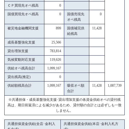
ＣＰ買現先オペ残高
0
国債買現先オペ残高
0
国債売現先
0
オペ残高
被災地金融機関支援
899
国債補完供
11,428
給残高
成長基盤強化支援
25,566
貸出増加支援
783,814
気候変動対応支援
119,626
供給オペ残高合計
1,099,167
貸出残高(推定)
0
供給額残高合計
1,099,167
吸収オペ額
11,428
1,087,739
合計
※共通担保・成長基盤強化支援･貸出増加支援の各資金供給オペの貸付残
高は、期日前返済による減少があるため、貸付額の合計とは必ずしも一致
しません。
共通担保資金供給(全店･金利入
共通担保資金供給(本店･金利入札方