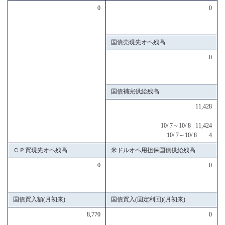
0
0
国債売現先オペ残高
0
国債補完供給残高
11,428
10/ 7～10/ 8 11,424
10/ 7～10/ 8 4
ＣＰ買現先オペ残高
米ドルオペ用担保国債供給残高
0
0
国債買入額(月初来)
国債買入(固定利回)(月初来)
8,770
0