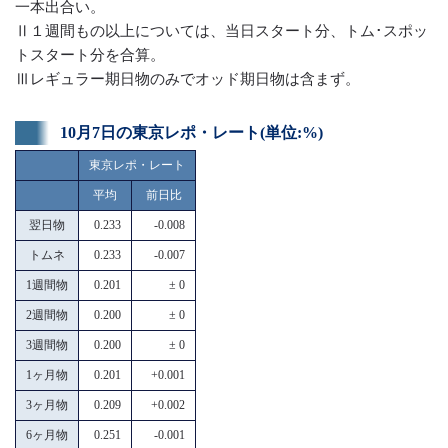
一本出合い。
Ⅱ１週間もの以上については、当日スタート分、トム･スポッ
トスタート分を合算。
Ⅲレギュラー期日物のみでオッド期日物は含まず。
10月7日の東京レポ・レート(単位:%)
東京レポ・レート
平均
前日比
翌日物
0.233
-0.008
トムネ
0.233
-0.007
1週間物
0.201
± 0
2週間物
0.200
± 0
3週間物
0.200
± 0
1ヶ月物
0.201
+0.001
3ヶ月物
0.209
+0.002
6ヶ月物
0.251
-0.001