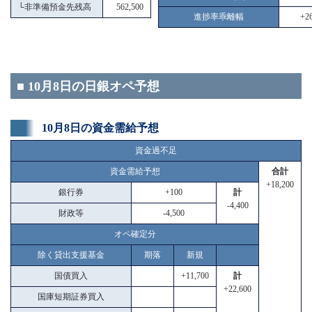
└
非準備預金先残高
562,500
進捗率乖離幅
+26
■ 10月8日の日銀オペ予想
10月8日の資金需給予想
資金過不足
資金需給予想
合計
+18,200
銀行券
+100
計
-4,400
財政等
-4,500
オペ確定分
除く貸出支援基金
期落
新規
国債買入
+11,700
計
+22,600
国庫短期証券買入