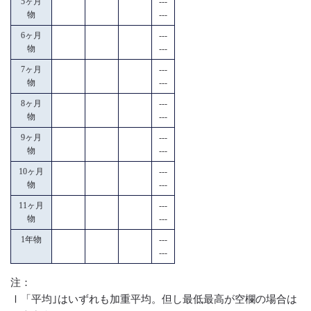
5ヶ月
---
物
---
6ヶ月
---
物
---
7ヶ月
---
物
---
8ヶ月
---
物
---
9ヶ月
---
物
---
10ヶ月
---
物
---
11ヶ月
---
物
---
1年物
---
---
注：
Ⅰ「平均｣はいずれも加重平均。但し最低最高が空欄の場合は