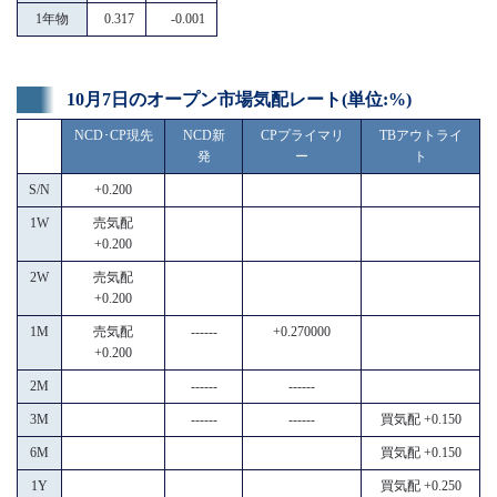
1年物
0.317
-0.001
10月7日のオープン市場気配レート(単位:%)
NCD･CP現先
NCD新
CPプライマリ
TBアウトライ
発
ー
ト
S/N
+0.200
1W
売気配
+0.200
2W
売気配
+0.200
1M
売気配
------
+0.270000
+0.200
2M
------
------
3M
------
------
買気配 +0.150
6M
買気配 +0.150
1Y
買気配 +0.250