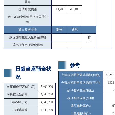
貸出
国債補完供給
+11,200
-11,100
米ドル資金供給用担保国債供
給
貸出支援基金
期落
新規
成長基盤強化支援資金供給
計
± 0
貸出増加支援資金供給
参考
日銀当座預金状
今積み期間所要準備額(積数)
3,924,
況
今積み期間所要準備額(平均)
130,8
当座預金残高(①+②)
5,403,200
残り要積立額(積数)
4
└
準備預金残高
4,840,700
残り要積立額(平均)
└
積み終了先
4,840,700
準預進捗率(%)
9
└
超過準備
4,840,700
日数進捗率(%)
7