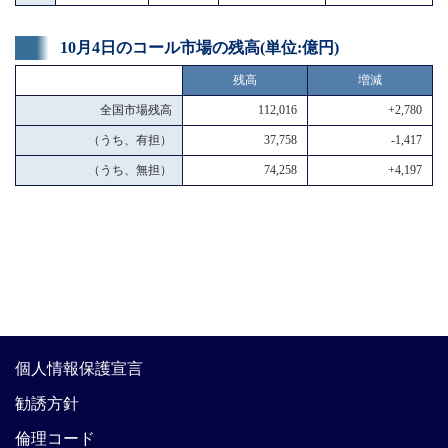
10月4日のコール市場の残高(単位:億円)
残高
増減
全国市場残高
112,016
+2,780
（うち、有担）
37,758
-1,417
（うち、無担）
74,258
+4,197
個人情報保護宣言
勧誘方針
倫理コード