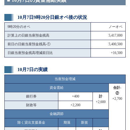
■ 10月7日の資金需給実績
10月7日9時20分日銀オペ後の状況
9時20分のオペ
ノーオペ
計算上の日銀当座預金残高
5,417,000
前日の日銀当座預金残高-①
5,400,500
日銀当座預金残高増減前日比
+16,500
10月7日の実績
当座預金増減
資金需給
合計-
②
銀行券
+400
計
+2,700
+2,600
財政等
+2,200
金融調節
除く貸出支援基金
期落
新規