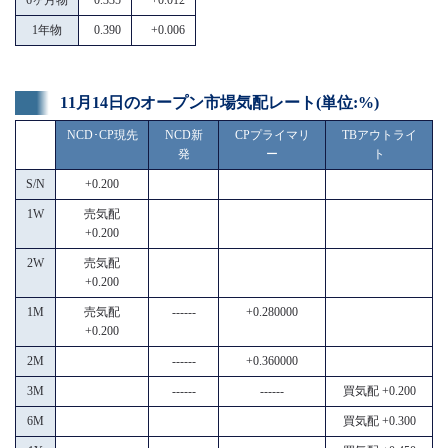
1年物
0.390
+0.006
11月14日のオープン市場気配レート(単位:%)
NCD･CP現先
NCD新
CPプライマリ
TBアウトライ
発
ー
ト
S/N
+0.200
1W
売気配
+0.200
2W
売気配
+0.200
1M
売気配
------
+0.280000
+0.200
2M
------
+0.360000
3M
------
------
買気配 +0.200
6M
買気配 +0.300