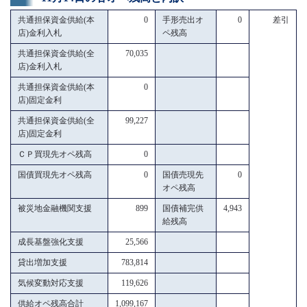
共通担保資金供給(本
0
手形売出オ
0
差引
店)金利入札
ペ残高
共通担保資金供給(全
70,035
店)金利入札
共通担保資金供給(本
0
店)固定金利
共通担保資金供給(全
99,227
店)固定金利
ＣＰ買現先オペ残高
0
国債買現先オペ残高
0
国債売現先
0
オペ残高
被災地金融機関支援
899
国債補完供
4,943
給残高
成長基盤強化支援
25,566
貸出増加支援
783,814
気候変動対応支援
119,626
供給オペ残高合計
1,099,167