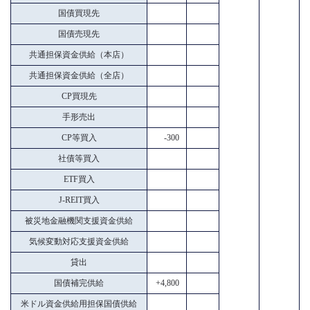
国債買現先
国債売現先
共通担保資金供給（本店）
共通担保資金供給（全店）
CP買現先
手形売出
CP等買入
-300
社債等買入
ETF買入
J-REIT買入
被災地金融機関支援資金供給
気候変動対応支援資金供給
貸出
国債補完供給
+4,800
米ドル資金供給用担保国債供給