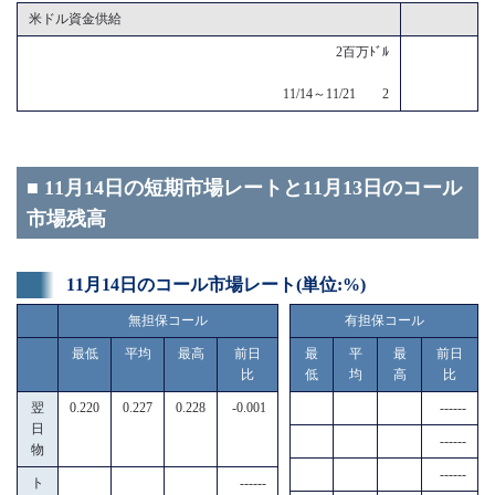
米ドル資金供給
2百万ﾄﾞﾙ
11/14～11/21 2
■ 11月14日の短期市場レートと11月13日のコール
市場残高
11月14日のコール市場レート(単位:%)
無担保コール
有担保コール
最低
平均
最高
前日
最
平
最
前日
比
低
均
高
比
翌
0.220
0.227
0.228
-0.001
------
日
------
物
------
ト
------