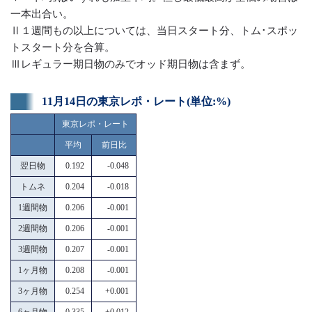
一本出合い。
Ⅱ１週間もの以上については、当日スタート分、トム･スポッ
トスタート分を合算。
Ⅲレギュラー期日物のみでオッド期日物は含まず。
11月14日の東京レポ・レート(単位:%)
東京レポ・レート
平均
前日比
翌日物
0.192
-0.048
トムネ
0.204
-0.018
1週間物
0.206
-0.001
2週間物
0.206
-0.001
3週間物
0.207
-0.001
1ヶ月物
0.208
-0.001
3ヶ月物
0.254
+0.001
6ヶ月物
0.335
+0.012