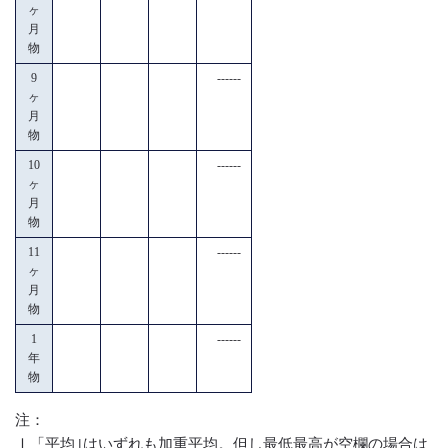
ヶ
月
物
9
------
ヶ
月
物
10
------
ヶ
月
物
11
------
ヶ
月
物
1
------
年
物
注：
Ⅰ「平均｣はいずれも加重平均。但し最低最高が空欄の場合は