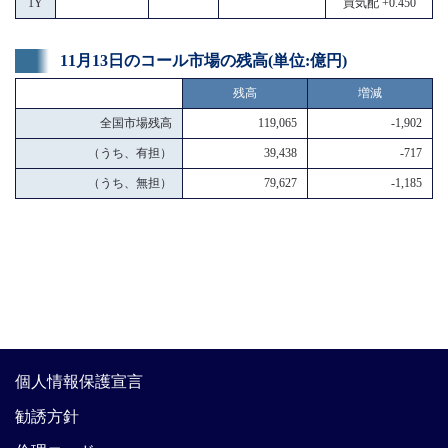
1Y
買気配 +0.450
11月13日のコール市場の残高(単位:億円)
残高
増減
全国市場残高
119,065
-1,902
（うち、有担）
39,438
-717
（うち、無担）
79,627
-1,185
個人情報保護宣言
勧誘方針