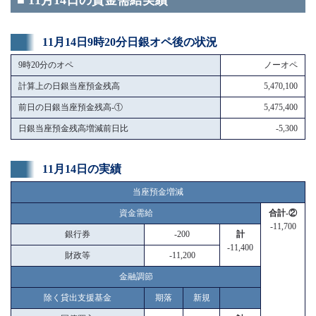
■ 11月14日の資金需給実績
11月14日9時20分日銀オペ後の状況
9時20分のオペ
ノーオペ
計算上の日銀当座預金残高
5,470,100
前日の日銀当座預金残高-①
5,475,400
日銀当座預金残高増減前日比
-5,300
11月14日の実績
当座預金増減
資金需給
合計-②
-11,700
銀行券
-200
計
-11,400
財政等
-11,200
金融調節
除く貸出支援基金
期落
新規