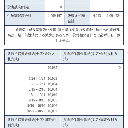
貸出残高(推定)
0
供給額残高合計
1,099,167
吸収オペ額
4,943
1,094,224
合計
※共通担保・成長基盤強化支援･貸出増加支援の各資金供給オペの貸付残
高は、期日前返済による減少があるため、貸付額の合計とは必ずしも一致
しません。
共通担保資金供給(全店･金利入
共通担保資金供給(本店･金利入札方
札方式)
式)
70,035
0
1/24～ 1/24 10,003
2/ 1～ 2/ 1 10,004
2/15～ 2/15 10,004
3/ 1～ 3/ 1 10,010
9/15～ 9/15 10,005
10/10～10/10 10,006
10/25～10/25 10,003
共通担保資金供給(全店･固定金
共通担保資金供給(本店･固定金利方
利方式)
式)