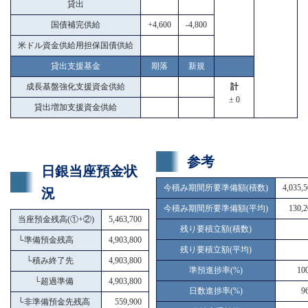
貸出
国債補完供給
+4,600
-4,800
米ドル資金供給用担保国債供給
貸出支援基金
期落
新規
成長基盤強化支援資金供給
計
± 0
貸出増加支援資金供給
参考
日銀当座預金状
今積み期間所要準備額(積数)
4,035,
況
今積み期間所要準備額(平均)
130,2
当座預金残高(①+②)
5,463,700
残り要積立額(積数)
└
準備預金残高
4,903,800
残り要積立額(平均)
└
積み終了先
4,903,800
準預進捗率(%)
10
└
超過準備
4,903,800
日数進捗率(%)
9
└
非準備預金先残高
559,900