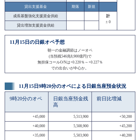
貸出支援基金
期落
新規
成長基盤強化支援資金供給
計
± 0
貸出増加支援資金供給
11月15日の日銀オペ予想
朝一の金融調節はノーオペ
(当預残546兆8,900億円)で
無担保コールO/Nは+0.220％～+0.227％
での出合いが中心か。
11月15日9時20分のオペによる日銀当座預金状況
9時20分のオペ
日銀当座預金残
前日比増減
高
+45,000
5,513,900
+50,200
+40,000
5,508,900
+45,200
+35,000
5,503,900
+40,200