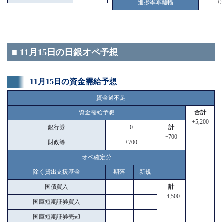
進捗率乖離幅
+3
■ 11月15日の日銀オペ予想
11月15日の資金需給予想
資金過不足
資金需給予想
合計
+5,200
銀行券
0
計
+700
財政等
+700
オペ確定分
除く貸出支援基金
期落
新規
国債買入
計
+4,500
国庫短期証券買入
国庫短期証券売却