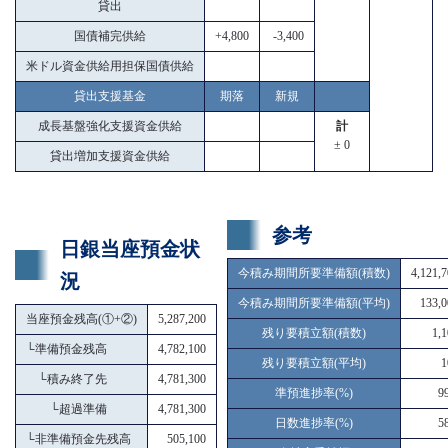
貸出
国債補完供給
+4,800
-3,400
米ドル資金供給用担保国債供給
貸出支援基金
期落
新規
成長基盤強化支援資金供給
計
± 0
貸出増加支援資金供給
参考
日銀当座預金状
今積み期間所要準備額(積数)
4,121,
況
今積み期間所要準備額(平均)
133,0
当座預金残高(①+②)
5,287,200
残り要積立額(積数)
1,
└
準備預金残高
4,782,100
残り要積立額(平均)
1
└
積み終了先
4,781,300
準預進捗率(%)
9
└
超過準備
4,781,300
日数進捗率(%)
5
└
非準備預金先残高
505,100