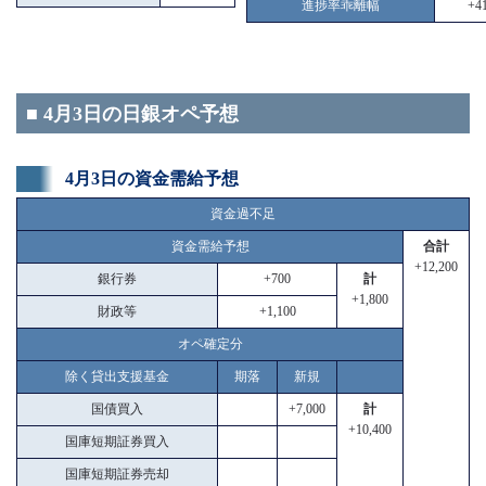
進捗率乖離幅
+41
■ 4月3日の日銀オペ予想
4月3日の資金需給予想
資金過不足
資金需給予想
合計
+12,200
銀行券
+700
計
+1,800
財政等
+1,100
オペ確定分
除く貸出支援基金
期落
新規
国債買入
+7,000
計
+10,400
国庫短期証券買入
国庫短期証券売却