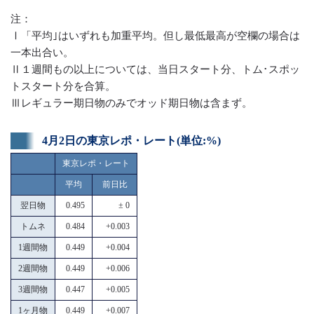
注：
Ⅰ「平均｣はいずれも加重平均。但し最低最高が空欄の場合は
一本出合い。
Ⅱ１週間もの以上については、当日スタート分、トム･スポッ
トスタート分を合算。
Ⅲレギュラー期日物のみでオッド期日物は含まず。
4月2日の東京レポ・レート(単位:%)
東京レポ・レート
平均
前日比
翌日物
0.495
± 0
トムネ
0.484
+0.003
1週間物
0.449
+0.004
2週間物
0.449
+0.006
3週間物
0.447
+0.005
1ヶ月物
0.449
+0.007