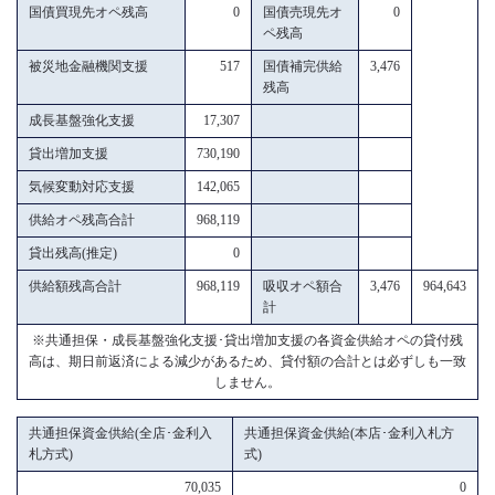
国債買現先オペ残高
0
国債売現先オ
0
ペ残高
被災地金融機関支援
517
国債補完供給
3,476
残高
成長基盤強化支援
17,307
貸出増加支援
730,190
気候変動対応支援
142,065
供給オペ残高合計
968,119
貸出残高(推定)
0
供給額残高合計
968,119
吸収オペ額合
3,476
964,643
計
※共通担保・成長基盤強化支援･貸出増加支援の各資金供給オペの貸付残
高は、期日前返済による減少があるため、貸付額の合計とは必ずしも一致
しません。
共通担保資金供給(全店･金利入
共通担保資金供給(本店･金利入札方
札方式)
式)
70,035
0