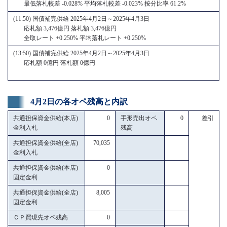
最低落札較差 -0.028% 平均落札較差 -0.023% 按分比率 61.2%
(11:50) 国債補完供給 2025年4月2日～2025年4月3日
応札額 3,476億円 落札額 3,476億円
全取レート +0.250% 平均落札レート +0.250%
(13:50) 国債補完供給 2025年4月2日～2025年4月3日
応札額 0億円 落札額 0億円
4月2日の各オペ残高と内訳
共通担保資金供給(本店)
0
手形売出オペ
0
差引
金利入札
残高
共通担保資金供給(全店)
70,035
金利入札
共通担保資金供給(本店)
0
固定金利
共通担保資金供給(全店)
8,005
固定金利
ＣＰ買現先オペ残高
0