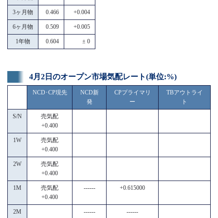
3ヶ月物
0.466
+0.004
6ヶ月物
0.509
+0.005
1年物
0.604
± 0
4月2日のオープン市場気配レート(単位:%)
NCD･CP現先
NCD新
CPプライマリ
TBアウトライ
発
ー
ト
S/N
売気配
+0.400
1W
売気配
+0.400
2W
売気配
+0.400
1M
売気配
------
+0.615000
+0.400
2M
------
------