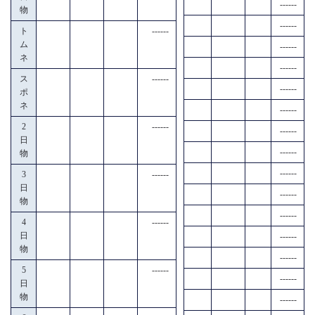
------
物
------
ト
------
ム
------
ネ
------
ス
------
------
ポ
ネ
------
2
------
------
日
------
物
------
3
------
日
------
物
------
4
------
日
------
物
------
5
------
------
日
物
------