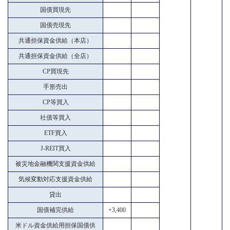
国債買現先
国債売現先
共通担保資金供給（本店）
共通担保資金供給（全店）
CP買現先
手形売出
CP等買入
社債等買入
ETF買入
J-REIT買入
被災地金融機関支援資金供給
気候変動対応支援資金供給
貸出
国債補完供給
+3,400
米ドル資金供給用担保国債供