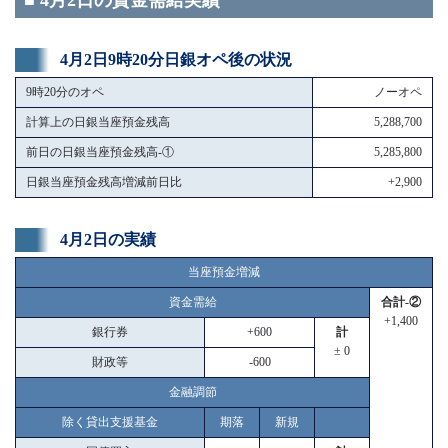
■ 4月2日の資金需給実績
4月2日9時20分日銀オペ後の状況
9時20分のオペ
ノーオペ
計算上の日銀当座預金残高
5,288,700
前日の日銀当座預金残高-①
5,285,800
日銀当座預金残高増減前日比
+2,900
4月2日の実績
当座預金増減
資金需給
合計-②
+1,400
銀行券
+600
計
± 0
財政等
-600
金融調節
除く貸出支援基金
期落
新規