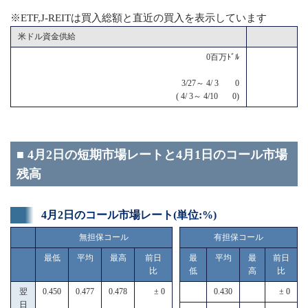
※ETF,J-REITは買入総額と直近の買入を表示しています
米ドル資金供給
0百万ﾄﾞﾙ
3/27～ 4/ 3 0
( 4/ 3～ 4/10 0)
■ 4月2日の短期市場レートと4月1日のコール市場
残高
4月2日のコール市場レート(単位:%)
無担保コール
有担保コール
最低
平均
最高
前日
最
平均
最
前日
比
低
高
比
翌
0.450
0.477
0.478
± 0
0.430
± 0
日