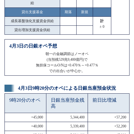
給
貸出支援基金
期落
新規
成長基盤強化支援資金供給
計
± 0
貸出増加支援資金供給
4月3日の日銀オペ予想
朝一の金融調節はノーオペ
(当預残529兆9,400億円)で
無担保コールO/Nは+0.470％～+0.477％
での出合いが中心か。
4月3日9時20分のオペによる日銀当座預金状況
9時20分のオペ
日銀当座預金残
前日比増減
高
+45,000
5,344,400
+57,200
+40,000
5,339,400
+52,200