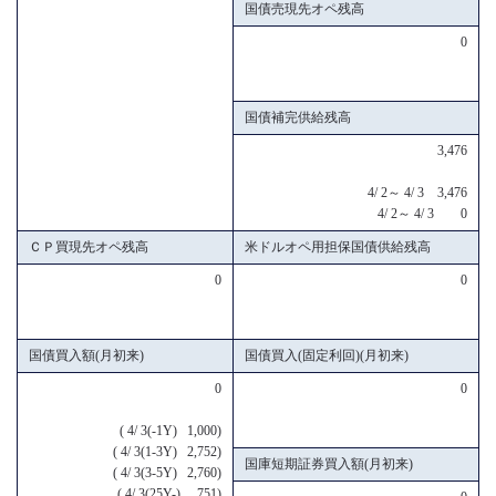
国債売現先オペ残高
0
国債補完供給残高
3,476
4/ 2～ 4/ 3 3,476
4/ 2～ 4/ 3 0
ＣＰ買現先オペ残高
米ドルオペ用担保国債供給残高
0
0
国債買入額(月初来)
国債買入(固定利回)(月初来)
0
0
( 4/ 3(-1Y) 1,000)
( 4/ 3(1-3Y) 2,752)
国庫短期証券買入額(月初来)
( 4/ 3(3-5Y) 2,760)
( 4/ 3(25Y-) 751)