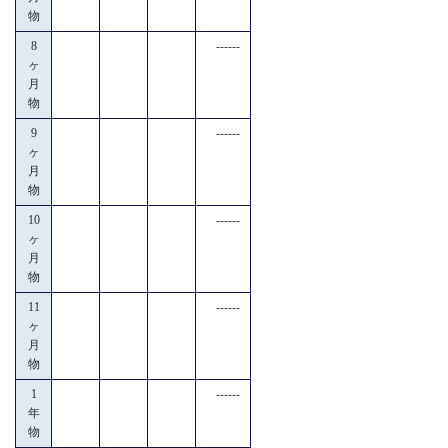
物
8
------
ヶ
月
物
9
------
ヶ
月
物
10
------
ヶ
月
物
11
------
ヶ
月
物
1
------
年
物