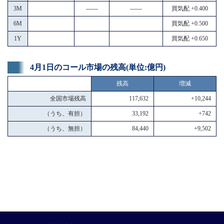
3M
------
------
買気配 +0.400
6M
買気配 +0.500
1Y
買気配 +0.650
4月1日のコール市場の残高(単位:億円)
残高
増減
全国市場残高
117,632
+10,244
（うち、有担）
33,192
+742
（うち、無担）
84,440
+9,502