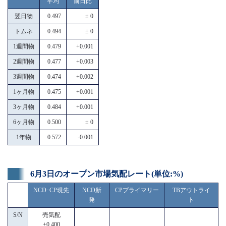
平均
前日比
翌日物
0.497
± 0
トムネ
0.494
± 0
1週間物
0.479
+0.001
2週間物
0.477
+0.003
3週間物
0.474
+0.002
1ヶ月物
0.475
+0.001
3ヶ月物
0.484
+0.001
6ヶ月物
0.500
± 0
1年物
0.572
-0.001
6月3日のオープン市場気配レート(単位:%)
NCD･CP現先
NCD新
CPプライマリー
TBアウトライ
発
ト
S/N
売気配
+0.400