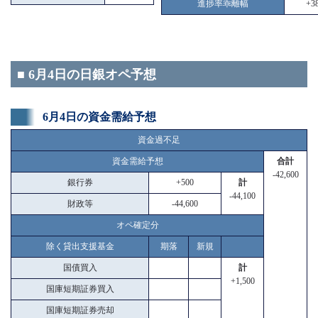
進捗率乖離幅
+38
■ 6月4日の日銀オペ予想
6月4日の資金需給予想
資金過不足
資金需給予想
合計
-42,600
銀行券
+500
計
-44,100
財政等
-44,600
オペ確定分
除く貸出支援基金
期落
新規
国債買入
計
+1,500
国庫短期証券買入
国庫短期証券売却