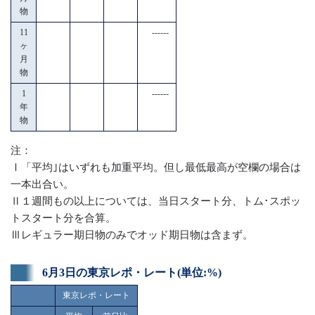
物
11
------
ヶ
月
物
1
------
年
物
注：
Ⅰ「平均｣はいずれも加重平均。但し最低最高が空欄の場合は
一本出合い。
Ⅱ１週間もの以上については、当日スタート分、トム･スポッ
トスタート分を合算。
Ⅲレギュラー期日物のみでオッド期日物は含まず。
6月3日の東京レポ・レート(単位:%)
東京レポ・レート