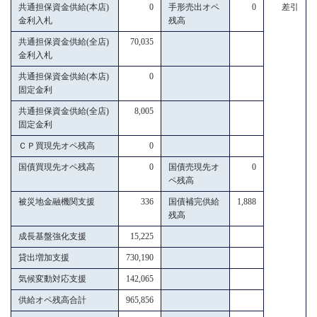
共通担保資金供給(本店)
0
手形売出オペ
0
差引
金利入札
残高
共通担保資金供給(全店)
70,035
金利入札
共通担保資金供給(本店)
0
固定金利
共通担保資金供給(全店)
8,005
固定金利
ＣＰ買現先オペ残高
0
国債買現先オペ残高
0
国債売現先オ
0
ペ残高
被災地金融機関支援
336
国債補完供給
1,888
残高
成長基盤強化支援
15,225
貸出増加支援
730,190
気候変動対応支援
142,065
供給オペ残高合計
965,856