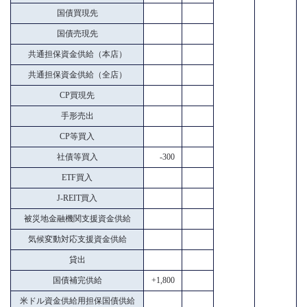
国債買現先
国債売現先
共通担保資金供給（本店）
共通担保資金供給（全店）
CP買現先
手形売出
CP等買入
社債等買入
-300
ETF買入
J-REIT買入
被災地金融機関支援資金供給
気候変動対応支援資金供給
貸出
国債補完供給
+1,800
米ドル資金供給用担保国債供給