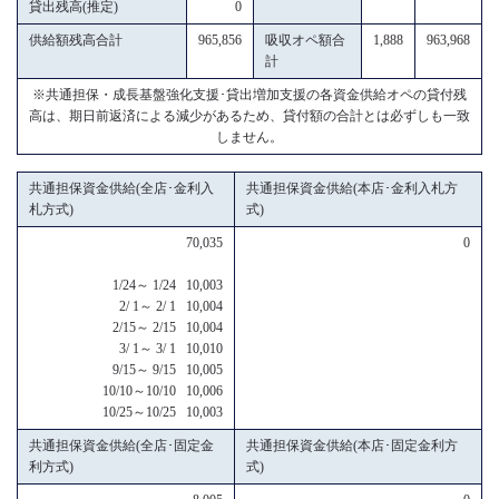
貸出残高(推定)
0
供給額残高合計
965,856
吸収オペ額合
1,888
963,968
計
※共通担保・成長基盤強化支援･貸出増加支援の各資金供給オペの貸付残
高は、期日前返済による減少があるため、貸付額の合計とは必ずしも一致
しません。
共通担保資金供給(全店･金利入
共通担保資金供給(本店･金利入札方
札方式)
式)
70,035
0
1/24～ 1/24 10,003
2/ 1～ 2/ 1 10,004
2/15～ 2/15 10,004
3/ 1～ 3/ 1 10,010
9/15～ 9/15 10,005
10/10～10/10 10,006
10/25～10/25 10,003
共通担保資金供給(全店･固定金
共通担保資金供給(本店･固定金利方
利方式)
式)