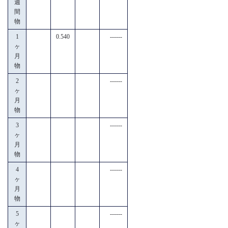
週
間
物
1
0.540
------
ヶ
月
物
2
------
ヶ
月
物
3
------
ヶ
月
物
4
------
ヶ
月
物
5
------
ヶ