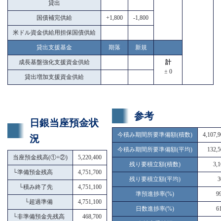
貸出
国債補完供給
+1,800
-1,800
米ドル資金供給用担保国債供給
貸出支援基金
期落
新規
成長基盤強化支援資金供給
計
± 0
貸出増加支援資金供給
参考
日銀当座預金状
今積み期間所要準備額(積数)
4,107,
況
今積み期間所要準備額(平均)
132,5
当座預金残高(①+②)
5,220,400
残り要積立額(積数)
3,
└
準備預金残高
4,751,700
残り要積立額(平均)
3
└
積み終了先
4,751,100
準預進捗率(%)
9
└
超過準備
4,751,100
日数進捗率(%)
6
└
非準備預金先残高
468,700