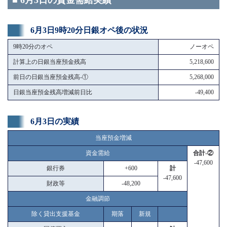
■ 6月3日の資金需給実績
6月3日9時20分日銀オペ後の状況
9時20分のオペ
ノーオペ
計算上の日銀当座預金残高
5,218,600
前日の日銀当座預金残高-①
5,268,000
日銀当座預金残高増減前日比
-49,400
6月3日の実績
当座預金増減
資金需給
合計-②
-47,600
銀行券
+600
計
-47,600
財政等
-48,200
金融調節
除く貸出支援基金
期落
新規