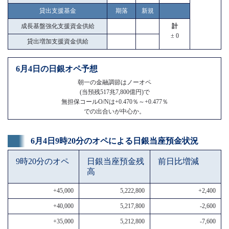
貸出支援基金
期落
新規
成長基盤強化支援資金供給
計
± 0
貸出増加支援資金供給
6月4日の日銀オペ予想
朝一の金融調節はノーオペ
(当預残517兆7,800億円)で
無担保コールO/Nは+0.470％～+0.477％
での出合いが中心か。
6月4日9時20分のオペによる日銀当座預金状況
9時20分のオペ
日銀当座預金残
前日比増減
高
+45,000
5,222,800
+2,400
+40,000
5,217,800
-2,600
+35,000
5,212,800
-7,600