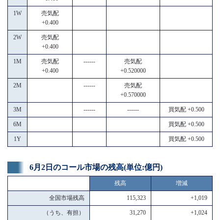
1W
売気配
+0.400
2W
売気配
+0.400
1M
売気配
------
売気配
+0.400
+0.520000
2M
------
売気配
+0.570000
3M
------
------
買気配 +0.500
6M
買気配 +0.500
1Y
買気配 +0.500
6月2日のコール市場の残高(単位:億円)
残高
増減
全国市場残高
115,323
+1,019
（うち、有担）
31,270
+1,024