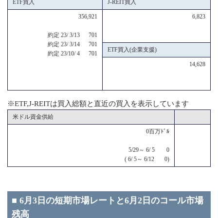
ETF買入
J-REIT買入
356,921
6,823
約定 23/ 3/13 701
約定 23/ 3/14 701
ETF買入(企業支援)
約定 23/10/ 4 701
14,628
※ETF,J-REITは買入総額と直近の買入を表示しています
米ドル資金供給
0百万ﾄﾞﾙ
5/29～ 6/ 5 0
( 6/ 5～ 6/12 0)
■ 6月3日の短期市場レートと6月2日のコール市場
残高