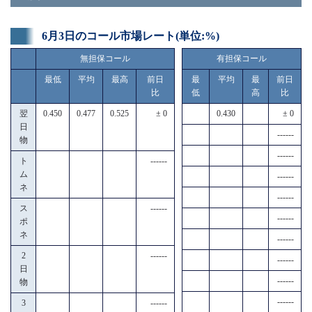
6月3日のコール市場レート(単位:%)
無担保コール
有担保コール
最低
平均
最高
前日
最
平均
最
前日
比
低
高
比
翌
0.450
0.477
0.525
± 0
0.430
± 0
日
------
物
------
ト
------
ム
------
ネ
------
ス
------
------
ポ
ネ
------
2
------
------
日
------
物
------
3
------