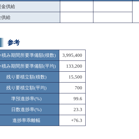
資金供給
金供給
参考
今積み期間所要準備額(積数)
3,995,400
今積み期間所要準備額(平均)
133,200
残り要積立額(積数)
15,500
残り要積立額(平均)
700
準預進捗率(%)
99.6
日数進捗率(%)
23.3
進捗率乖離幅
+76.3