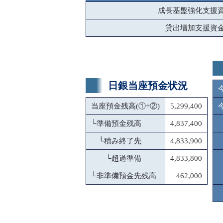
成長基盤強化支援
貸出増加支援資
日銀当座預金状況
当座預金残高(①+②)
5,299,400
└
準備預金残高
4,837,400
└
積み終了先
4,833,900
└
超過準備
4,833,800
└
非準備預金先残高
462,000