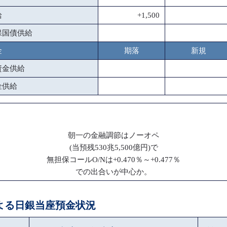
給
+1,500
保国債供給
金
期落
新規
資金供給
金供給
朝一の金融調節はノーオペ
(当預残530兆5,500億円)で
無担保コールO/Nは+0.470％～+0.477％
での出合いが中心か。
による日銀当座預金状況