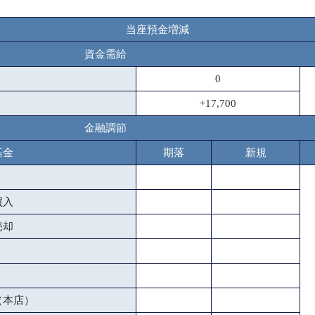
当座預金増減
資金需給
0
+17,700
金融調節
基金
期落
新規
買入
売却
（本店）