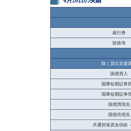
6月20日の実績
銀行券
財政等
除く貸出支援
国債買入
国庫短期証券
国庫短期証券
国債買現先
国債売現先
共通担保資金供給