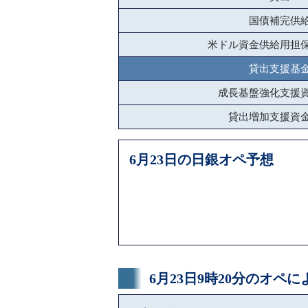
国債補完供
米ドル資金供給用担
貸出支援基
成長基盤強化支援
貸出増加支援資
6月23日の日銀オペ予想
6月23日9時20分のオペ