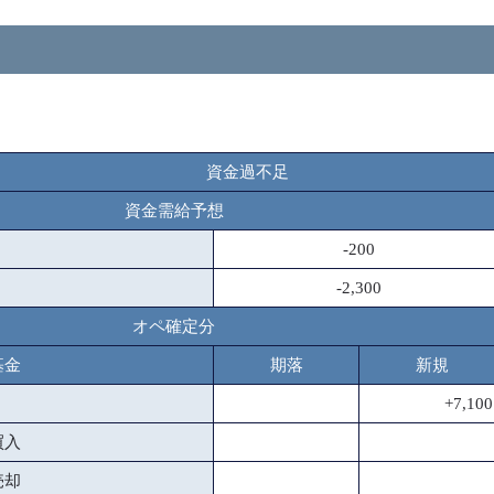
資金過不足
資金需給予想
-200
-2,300
オペ確定分
基金
期落
新規
+7,100
買入
売却