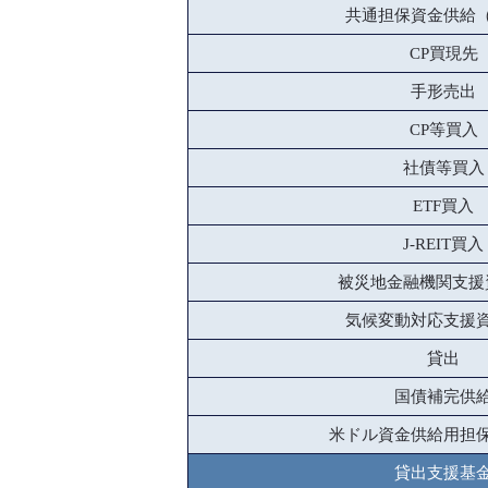
共通担保資金供給
CP買現先
手形売出
CP等買入
社債等買入
ETF買入
J-REIT買入
被災地金融機関支援
気候変動対応支援
貸出
国債補完供
米ドル資金供給用担
貸出支援基