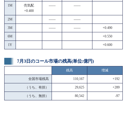
1M
売気配
------
------
+0.400
2M
------
------
3M
------
------
+0.490
6M
+0.550
1Y
+0.600
7月3日のコール市場の残高(単位:億円)
残高
増減
全国市場残高
110,167
+192
（うち、有担）
29,625
+289
（うち、無担）
80,542
-97