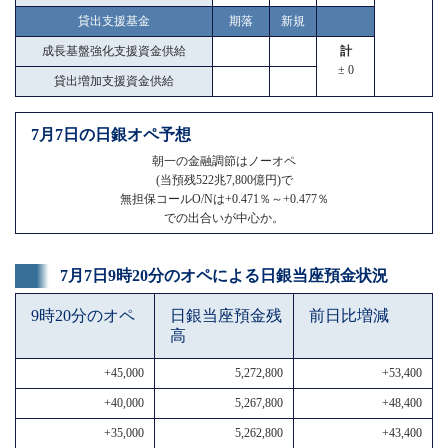
貸出支援基金
期落
新規
成長基盤強化支援資金供給
計
± 0
貸出増加支援資金供給
7月7日の日銀オペ予想
朝一の金融調節はノーオペ
(当預残522兆7,800億円)で
無担保コールO/Nは+0.471％～+0.477％
での出合いが中心か。
7月7日9時20分のオペによる日銀当座預金状況
9時20分のオペ
日銀当座預金残
前日比増減
高
+45,000
5,272,800
+53,400
+40,000
5,267,800
+48,400
+35,000
5,262,800
+43,400