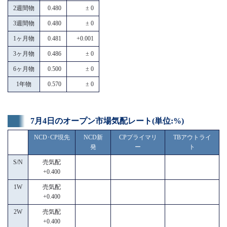
2週間物
0.480
± 0
3週間物
0.480
± 0
1ヶ月物
0.481
+0.001
3ヶ月物
0.486
± 0
6ヶ月物
0.500
± 0
1年物
0.570
± 0
7月4日のオープン市場気配レート(単位:%)
NCD･CP現先
NCD新
CPプライマリ
TBアウトライ
発
ー
ト
S/N
売気配
+0.400
1W
売気配
+0.400
2W
売気配
+0.400