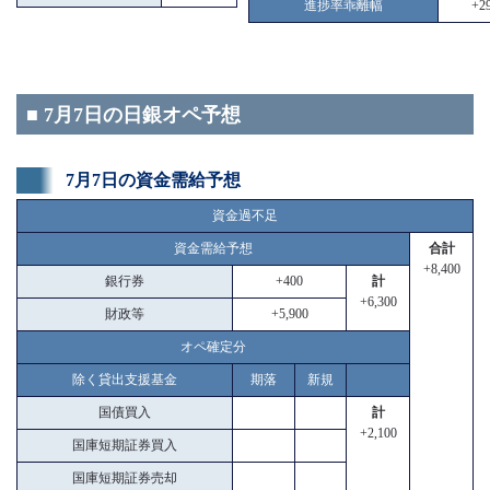
進捗率乖離幅
+29
■ 7月7日の日銀オペ予想
7月7日の資金需給予想
資金過不足
資金需給予想
合計
+8,400
銀行券
+400
計
+6,300
財政等
+5,900
オペ確定分
除く貸出支援基金
期落
新規
国債買入
計
+2,100
国庫短期証券買入
国庫短期証券売却