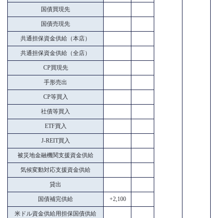
国債買現先
国債売現先
共通担保資金供給（本店）
共通担保資金供給（全店）
CP買現先
手形売出
CP等買入
社債等買入
ETF買入
J-REIT買入
被災地金融機関支援資金供給
気候変動対応支援資金供給
貸出
国債補完供給
+2,100
米ドル資金供給用担保国債供給