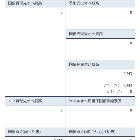
国債買現先オペ残高
手形売出オペ残高
0
0
国債売現先オペ残高
0
国債補完供給残高
2,243
7/ 4～ 7/ 7 2,243
7/ 4～ 7/ 7 0
ＣＰ買現先オペ残高
米ドルオペ用担保国債供給残高
0
0
国債買入額(月初来)
国債買入(固定利回)(月初来)