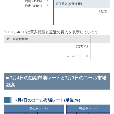
約定 23/ 3/14 701
ETF買入(企業支援)
約定 23/10/ 4 701
14,628
※ETF,J-REITは買入総額と直近の買入を表示しています
米ドル資金供給
0百万ﾄﾞﾙ
7/ 3～ 7/10 0
■ 7月4日の短期市場レートと7月3日のコール市場
残高
7月4日のコール市場レート(単位:%)
無担保コール
有担保コール