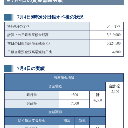
■ 7月4日の資金需給実績
7月4日9時20分日銀オペ後の状況
9時20分のオペ
ノーオペ
計算上の日銀当座預金残高
5,219,900
前日の日銀当座預金残高-①
5,224,500
日銀当座預金残高増減前日比
-4,600
7月4日の実績
当座預金増減
資金需給
合計-②
-5,100
銀行券
+500
計
-6,500
財政等
-7,000
金融調節
除く貸出支援基金
期落
新規