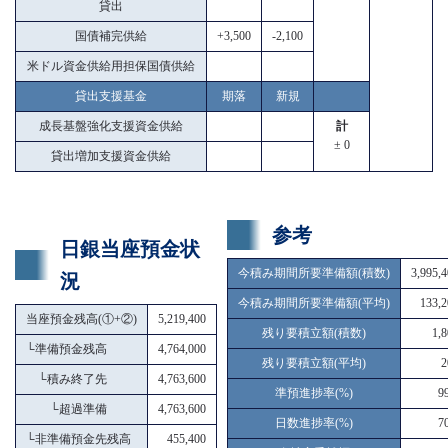
貸出
国債補完供給
+3,500
-2,100
米ドル資金供給用担保国債供給
貸出支援基金
期落
新規
成長基盤強化支援資金供給
計
± 0
貸出増加支援資金供給
参考
日銀当座預金状
今積み期間所要準備額(積数)
3,995,
況
今積み期間所要準備額(平均)
133,2
当座預金残高(①+②)
5,219,400
残り要積立額(積数)
1,
└
準備預金残高
4,764,000
残り要積立額(平均)
2
└
積み終了先
4,763,600
準預進捗率(%)
9
└
超過準備
4,763,600
日数進捗率(%)
7
└
非準備預金先残高
455,400