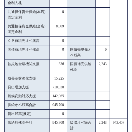
金利入札
共通担保資金供給(本店)
0
固定金利
共通担保資金供給(全店)
8,009
固定金利
ＣＰ買現先オペ残高
0
国債買現先オペ残高
0
国債売現先オ
0
ペ残高
被災地金融機関支援
336
国債補完供給
2,243
残高
成長基盤強化支援
15,225
貸出増加支援
710,030
気候変動対応支援
142,065
供給オペ残高合計
945,700
貸出残高(推定)
0
供給額残高合計
945,700
吸収オペ額合
2,243
943,457
計