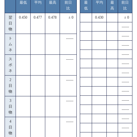
最低
平均
最高
前日
最
平均
最
前日
比
低
高
比
翌
0.450
0.477
0.478
± 0
0.430
± 0
日
------
物
------
ト
------
ム
------
ネ
------
ス
------
------
ポ
ネ
------
2
------
------
日
------
物
------
3
------
日
------
物
------
4
------
日
------
物
------