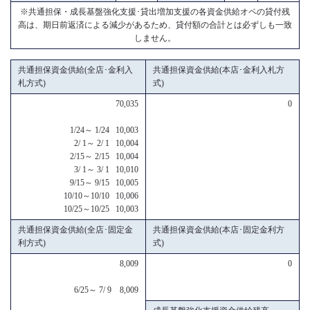
※共通担保・成長基盤強化支援･貸出増加支援の各資金供給オペの貸付残
高は、期日前返済による減少があるため、貸付額の合計とは必ずしも一致
しません。
共通担保資金供給(全店･金利入
共通担保資金供給(本店･金利入札方
札方式)
式)
70,035
0
1/24～ 1/24 10,003
2/ 1～ 2/ 1 10,004
2/15～ 2/15 10,004
3/ 1～ 3/ 1 10,010
9/15～ 9/15 10,005
10/10～10/10 10,006
10/25～10/25 10,003
共通担保資金供給(全店･固定金
共通担保資金供給(本店･固定金利方
利方式)
式)
8,009
0
6/25～ 7/ 9 8,009