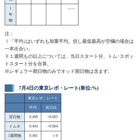
1
------
年
物
注：
Ⅰ「平均｣はいずれも加重平均。但し最低最高が空欄の場合は
一本出合い。
Ⅱ１週間もの以上については、当日スタート分、トム･スポッ
トスタート分を合算。
Ⅲレギュラー期日物のみでオッド期日物は含まず。
7月4日の東京レポ・レート(単位:%)
東京レポ・レート
平均
前日比
翌日物
0.499
+0.005
トムネ
0.494
+0.004
1週間物
0.481
± 0