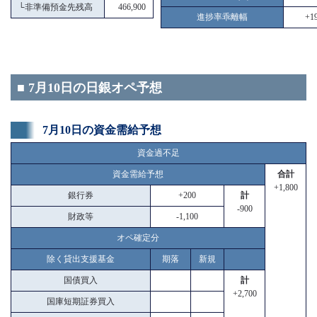
└
非準備預金先残高
466,900
進捗率乖離幅
+19
■ 7月10日の日銀オペ予想
7月10日の資金需給予想
資金過不足
資金需給予想
合計
+1,800
銀行券
+200
計
-900
財政等
-1,100
オペ確定分
除く貸出支援基金
期落
新規
国債買入
計
+2,700
国庫短期証券買入