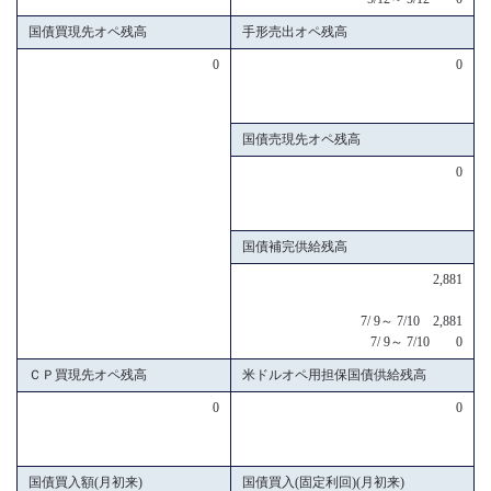
国債買現先オペ残高
手形売出オペ残高
0
0
国債売現先オペ残高
0
国債補完供給残高
2,881
7/ 9～ 7/10 2,881
7/ 9～ 7/10 0
ＣＰ買現先オペ残高
米ドルオペ用担保国債供給残高
0
0
国債買入額(月初来)
国債買入(固定利回)(月初来)