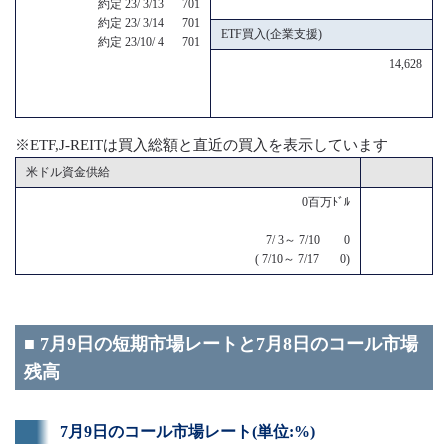
約定 23/ 3/13 701
約定 23/ 3/14 701
ETF買入(企業支援)
約定 23/10/ 4 701
14,628
※ETF,J-REITは買入総額と直近の買入を表示しています
米ドル資金供給
0百万ﾄﾞﾙ
7/ 3～ 7/10 0
( 7/10～ 7/17 0)
■ 7月9日の短期市場レートと7月8日のコール市場
残高
7月9日のコール市場レート(単位:%)