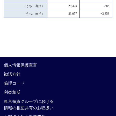
（うち、有担）
29,425
-386
（うち、無担）
83,057
+3,353
個人情報保護宣言
勧誘方針
倫理コード
利益相反
東京短資グループにおける
情報の相互共有のお取扱い