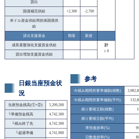
貸出
国債補完供給
+2,300
-2,700
米ドル資金供給用担保国債供
給
貸出支援基金
期落
新規
成長基盤強化支援資金供給
計
± 0
貸出増加支援資金供給
参考
日銀当座預金状
今積み期間所要準備額(積数)
3,982,
況
今積み期間所要準備額(平均)
132,8
当座預金残高(①+②)
5,209,200
残り要積立額(積数)
1
└
準備預金残高
4,742,300
残り要積立額(平均)
└
積み終了先
4,742,300
準預進捗率(%)
9
└
超過準備
4,741,900
日数進捗率(%)
8