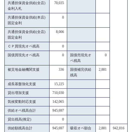
共通担保資金供給(全店)
70,035
金利入札
共通担保資金供給(本店)
0
固定金利
共通担保資金供給(全店)
8,006
固定金利
ＣＰ買現先オペ残高
0
国債買現先オペ残高
0
国債売現先オ
0
ペ残高
被災地金融機関支援
336
国債補完供給
2,881
残高
成長基盤強化支援
15,225
貸出増加支援
710,030
気候変動対応支援
142,065
供給オペ残高合計
945,697
貸出残高(推定)
0
供給額残高合計
945,697
吸収オペ額合
2,881
942,816