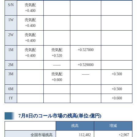
S/N
売気配
+0.400
1W
売気配
+0.400
2W
売気配
+0.400
1M
売気配
売気配
+0.527000
+0.400
+0.520
2M
------
+0.529000
3M
売気配
------
+0.500
+0.600
6M
+0.500
1Y
+0.600
7月8日のコール市場の残高(単位:億円)
残高
増減
全国市場残高
112,482
+2,967