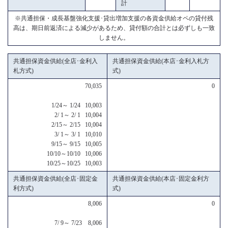
計
※共通担保・成長基盤強化支援･貸出増加支援の各資金供給オペの貸付残
高は、期日前返済による減少があるため、貸付額の合計とは必ずしも一致
しません。
共通担保資金供給(全店･金利入
共通担保資金供給(本店･金利入札方
札方式)
式)
70,035
0
1/24～ 1/24 10,003
2/ 1～ 2/ 1 10,004
2/15～ 2/15 10,004
3/ 1～ 3/ 1 10,010
9/15～ 9/15 10,005
10/10～10/10 10,006
10/25～10/25 10,003
共通担保資金供給(全店･固定金
共通担保資金供給(本店･固定金利方
利方式)
式)
8,006
0
7/ 9～ 7/23 8,006