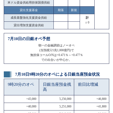
米ドル資金供給用担保国債供給
貸出支援基金
期落
新規
成長基盤強化支援資金供給
計
± 0
貸出増加支援資金供給
7月10日の日銀オペ予想
朝一の金融調節はノーオペ
(当預残521兆1,000億円)で
無担保コールO/Nは+0.471％～+0.477％
での出合いが中心か。
7月10日9時20分のオペによる日銀当座預金状況
9時20分のオペ
日銀当座預金残
前日比増減
高
+45,000
5,256,000
+46,800
+40,000
5,251,000
+41,800