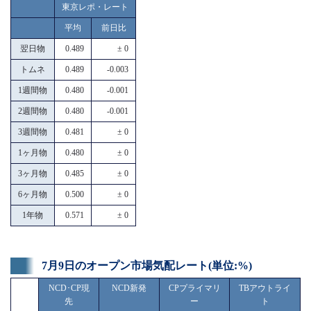
東京レポ・レート
平均
前日比
翌日物
0.489
± 0
トムネ
0.489
-0.003
1週間物
0.480
-0.001
2週間物
0.480
-0.001
3週間物
0.481
± 0
1ヶ月物
0.480
± 0
3ヶ月物
0.485
± 0
6ヶ月物
0.500
± 0
1年物
0.571
± 0
7月9日のオープン市場気配レート(単位:%)
NCD･CP現
NCD新発
CPプライマリ
TBアウトライ
先
ー
ト