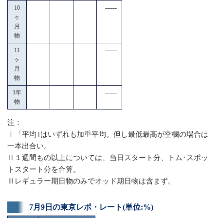
10
------
ヶ
月
物
11
------
ヶ
月
物
1年
------
物
注：
Ⅰ「平均｣はいずれも加重平均。但し最低最高が空欄の場合は
一本出合い。
Ⅱ１週間もの以上については、当日スタート分、トム･スポッ
トスタート分を合算。
Ⅲレギュラー期日物のみでオッド期日物は含まず。
7月9日の東京レポ・レート(単位:%)