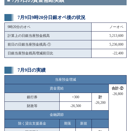
■ 7月9日の資金需給実績
7月9日9時20分日銀オペ後の状況
9時20分のオペ
ノーオペ
計算上の日銀当座預金残高
5,213,600
前日の日銀当座預金残高-①
5,236,000
日銀当座預金残高増減前日比
-22,400
7月9日の実績
当座預金増減
資金需給
合計-②
-26,800
銀行券
+300
計
-26,200
財政等
-26,500
金融調節
除く貸出支援基金
期落
新規