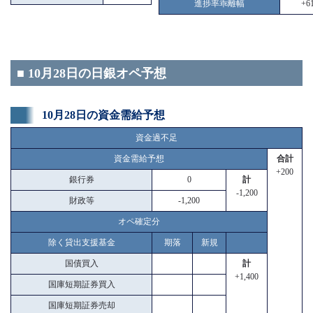
進捗率乖離幅
+61
■ 10月28日の日銀オペ予想
10月28日の資金需給予想
資金過不足
資金需給予想
合計
+200
銀行券
0
計
-1,200
財政等
-1,200
オペ確定分
除く貸出支援基金
期落
新規
国債買入
計
+1,400
国庫短期証券買入
国庫短期証券売却