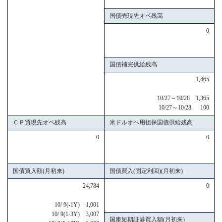
国債売現先オペ残高
0
国債補完供給残高
1,465
10/27～10/28 1,365
10/27～10/28 100
ＣＰ買現先オペ残高
米ドルオペ用担保国債供給残高
0
0
国債買入額(月初来)
国債買入(固定利回)(月初来)
24,784
0
10/ 9(-1Y) 1,001
10/ 9(1-3Y) 3,007
国庫短期証券買入額(月初来)