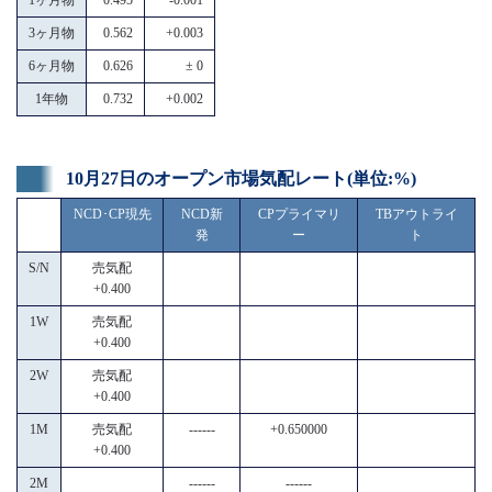
3ヶ月物
0.562
+0.003
6ヶ月物
0.626
± 0
1年物
0.732
+0.002
10月27日のオープン市場気配レート(単位:%)
NCD･CP現先
NCD新
CPプライマリ
TBアウトライ
発
ー
ト
S/N
売気配
+0.400
1W
売気配
+0.400
2W
売気配
+0.400
1M
売気配
------
+0.650000
+0.400
2M
------
------