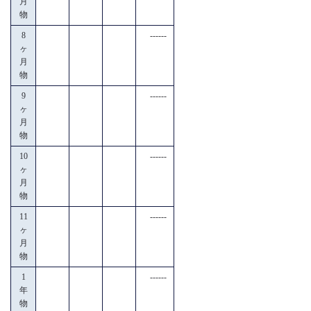
月
物
8
------
ヶ
月
物
9
------
ヶ
月
物
10
------
ヶ
月
物
11
------
ヶ
月
物
1
------
年
物