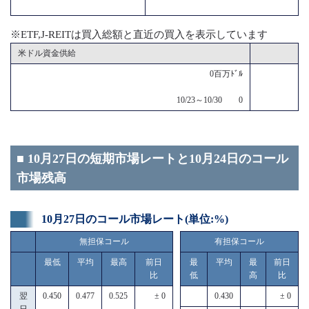
※ETF,J-REITは買入総額と直近の買入を表示しています
米ドル資金供給
0百万ﾄﾞﾙ
10/23～10/30 0
■ 10月27日の短期市場レートと10月24日のコール
市場残高
10月27日のコール市場レート(単位:%)
無担保コール
有担保コール
最低
平均
最高
前日
最
平均
最
前日
比
低
高
比
翌
0.450
0.477
0.525
± 0
0.430
± 0
日