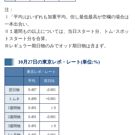
注：
Ⅰ「平均｣はいずれも加重平均。但し最低最高が空欄の場合は
一本出合い。
Ⅱ１週間もの以上については、当日スタート分、トム･スポッ
トスタート分を合算。
Ⅲレギュラー期日物のみでオッド期日物は含まず。
10月27日の東京レポ・レート(単位:%)
東京レポ・レート
平均
前日比
翌日物
0.497
-0.001
トムネ
0.499
+0.001
1週間物
0.491
± 0
2週間物
0.491
-0.001
3週間物
0.491
± 0
1ヶ月物
0.495
-0.001