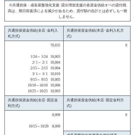
※共通担保・成長基盤強化支援･貸出増加支援の各資金供給オペの貸付残
高は、期日前返済による減少があるため、貸付額の合計とは必ずしも一致
しません。
共通担保資金供給(全店･金利入
共通担保資金供給(本店･金利入札方
札方式)
式)
70,035
0
1/24～ 1/24 10,003
2/ 1～ 2/ 1 10,004
2/15～ 2/15 10,004
3/ 1～ 3/ 1 10,010
9/15～ 9/15 10,005
10/10～10/10 10,006
10/25～10/25 10,003
共通担保資金供給(全店･固定金
共通担保資金供給(本店･固定金利方
利方式)
式)
8,009
0
10/15～10/29 8,009