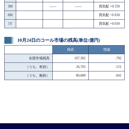
3M
------
------
買気配 +0.550
6M
買気配 +0.650
1Y
買気配 +0.650
10月24日のコール市場の残高(単位:億円)
残高
増減
全国市場残高
107,392
-792
（うち、有担）
26,703
-151
（うち、無担）
80,689
-641