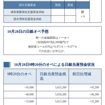
貸出支援基金
期落
新規
成長基盤強化支援資金供給
計
± 0
貸出増加支援資金供給
10月28日の日銀オペ予想
朝一の金融調節はノーオペ
(当預残497兆8,200億円)で
無担保コールO/Nは+0.471％～+0.477％
での出合いが中心か。
10月28日9時20分のオペによる日銀当座預金状況
9時20分のオペ
日銀当座預金残
前日比増減
高
+45,000
5,023,200
+45,200
+40,000
5,018,200
+40,200
+35,000
5,013,200
+35,200