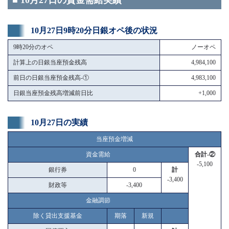
■ 10月27日の資金需給実績
10月27日9時20分日銀オペ後の状況
9時20分のオペ
ノーオペ
計算上の日銀当座預金残高
4,984,100
前日の日銀当座預金残高-①
4,983,100
日銀当座預金残高増減前日比
+1,000
10月27日の実績
当座預金増減
資金需給
合計-②
-5,100
銀行券
0
計
-3,400
財政等
-3,400
金融調節
除く貸出支援基金
期落
新規