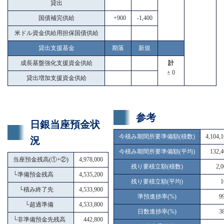
貸出
国債補完供給
+900
-1,400
米ドル資金供給用担保国債供給
貸出支援基金
期落
新規
成長基盤強化支援資金供給
計
± 0
貸出増加支援資金供給
参考
日銀当座預金状
今積み期間所要準備額(積数)
4,104,
況
今積み期間所要準備額(平均)
132,4
当座預金残高(①+②)
4,978,000
残り要積立額(積数)
2,
└
準備預金残高
4,535,200
残り要積立額(平均)
1
└
積み終了先
4,533,900
準預進捗率(%)
9
└
超過準備
4,533,800
日数進捗率(%)
3
└
非準備預金先残高
442,800