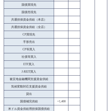
国債買現先
国債売現先
共通担保資金供給（本店）
共通担保資金供給（全店）
CP買現先
手形売出
CP等買入
社債等買入
ETF買入
J-REIT買入
被災地金融機関支援資金供給
気候変動対応支援資金供給
貸出
国債補完供給
+1,400
米ドル資金供給用担保国債供給