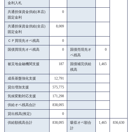
金利入札
共通担保資金供給(本店)
0
固定金利
共通担保資金供給(全店)
8,009
固定金利
ＣＰ買現先オペ残高
0
国債買現先オペ残高
0
国債売現先オ
0
ペ残高
被災地金融機関支援
187
国債補完供給
1,465
残高
成長基盤強化支援
12,791
貸出増加支援
575,775
気候変動対応支援
171,298
供給オペ残高合計
838,095
貸出残高(推定)
0
供給額残高合計
838,095
吸収オペ額合
1,465
836,630
計