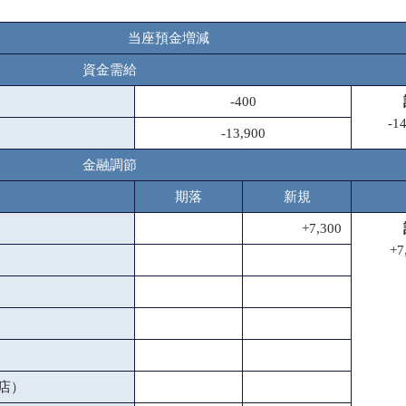
当座預金増減
資金需給
-400
-1
-13,900
金融調節
期落
新規
+7,300
+7
店）