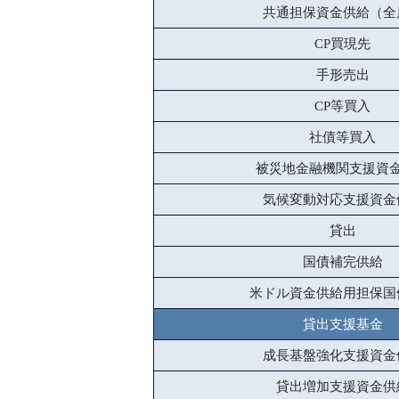
共通担保資金供給（全
CP買現先
手形売出
CP等買入
社債等買入
被災地金融機関支援資
気候変動対応支援資金
貸出
国債補完供給
米ドル資金供給用担保国
貸出支援基金
成長基盤強化支援資金
貸出増加支援資金供