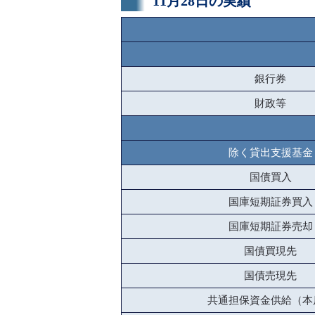
11月28日の実績
銀行券
財政等
除く貸出支援基金
国債買入
国庫短期証券買入
国庫短期証券売却
国債買現先
国債売現先
共通担保資金供給（本