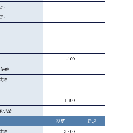
店）
店）
-100
金供給
供給
+1,300
債供給
期落
新規
供給
-2,400