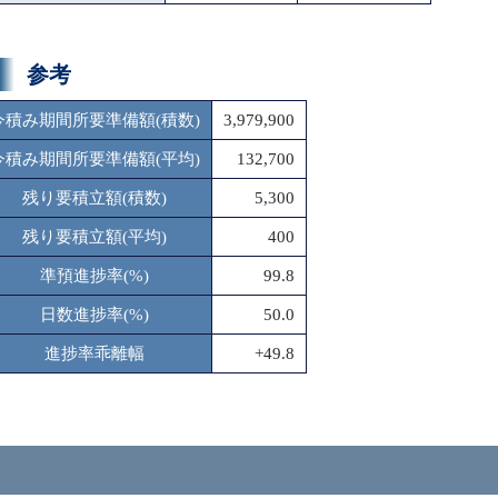
参考
今積み期間所要準備額(積数)
3,979,900
今積み期間所要準備額(平均)
132,700
残り要積立額(積数)
5,300
残り要積立額(平均)
400
準預進捗率(%)
99.8
日数進捗率(%)
50.0
進捗率乖離幅
+49.8