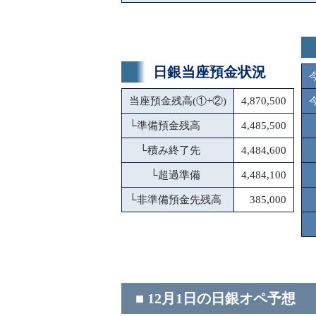
日銀当座預金状況
当座預金残高(①+②)
4,870,500
└
準備預金残高
4,485,500
└
積み終了先
4,484,600
└
超過準備
4,484,100
└
非準備預金先残高
385,000
■ 12月1日の日銀オペ予想