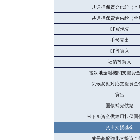
共通担保資金供給（本
共通担保資金供給（全
CP買現先
手形売出
CP等買入
社債等買入
被災地金融機関支援資
気候変動対応支援資金
貸出
国債補完供給
米ドル資金供給用担保国
貸出支援基金
成長基盤強化支援資金