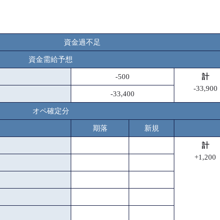
資金過不足
資金需給予想
-500
計
-33,900
-33,400
オペ確定分
期落
新規
計
+1,200