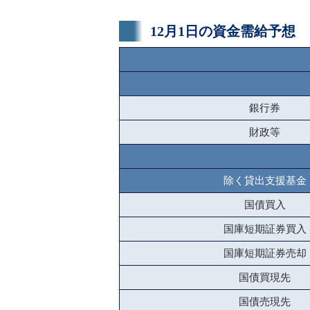
12月1日の資金需給予想
銀行券
財政等
除く貸出支援基金
国債買入
国庫短期証券買入
国庫短期証券売却
国債買現先
国債売現先