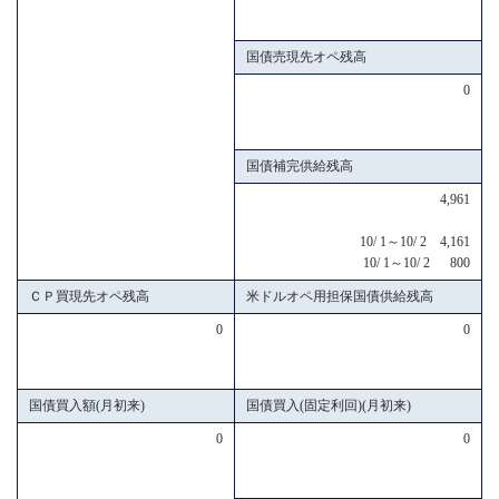
国債売現先オペ残高
0
国債補完供給残高
4,961
10/ 1～10/ 2 4,161
10/ 1～10/ 2 800
ＣＰ買現先オペ残高
米ドルオペ用担保国債供給残高
0
0
国債買入額(月初来)
国債買入(固定利回)(月初来)
0
0