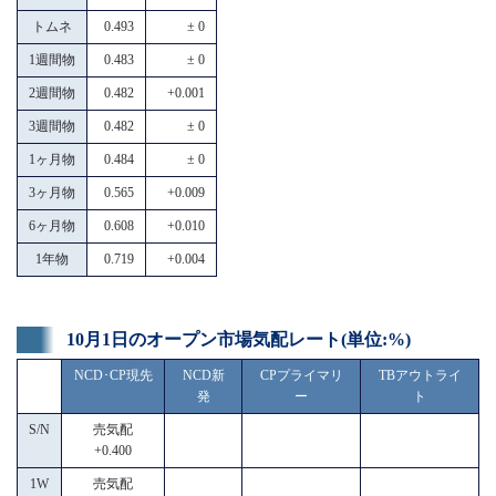
トムネ
0.493
± 0
1週間物
0.483
± 0
2週間物
0.482
+0.001
3週間物
0.482
± 0
1ヶ月物
0.484
± 0
3ヶ月物
0.565
+0.009
6ヶ月物
0.608
+0.010
1年物
0.719
+0.004
10月1日のオープン市場気配レート(単位:%)
NCD･CP現先
NCD新
CPプライマリ
TBアウトライ
発
ー
ト
S/N
売気配
+0.400
1W
売気配