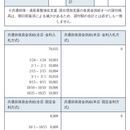
計
※共通担保・成長基盤強化支援･貸出増加支援の各資金供給オペの貸付残
高は、期日前返済による減少があるため、貸付額の合計とは必ずしも一致
しません。
共通担保資金供給(全店･金利入
共通担保資金供給(本店･金利入札方
札方式)
式)
70,035
0
1/24～ 1/24 10,003
2/ 1～ 2/ 1 10,004
2/15～ 2/15 10,004
3/ 1～ 3/ 1 10,010
9/15～ 9/15 10,005
10/10～10/10 10,006
10/25～10/25 10,003
共通担保資金供給(全店･固定金
共通担保資金供給(本店･固定金利方
利方式)
式)
8,009
0
10/ 1～10/15 8,009