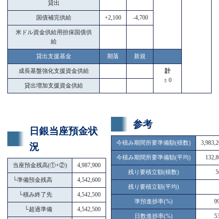
貸出
国債補完供給
+2,100
-4,700
米ドル資金供給用担保国債供
給
貸出支援基金
期落
新規
成長基盤強化支援資金供給
計
± 0
貸出増加支援資金供給
参考
日銀当座預金状
今積み期間所要準備額(積数)
3,983,
況
今積み期間所要準備額(平均)
132,8
当座預金残高(①+②)
4,987,900
残り要積立額(積数)
5
└
準備預金残高
4,542,600
残り要積立額(平均)
└
積み終了先
4,542,500
準預進捗率(%)
9
└
超過準備
4,542,500
日数進捗率(%)
5