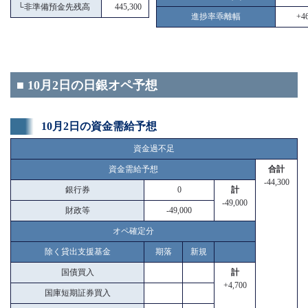
└
非準備預金先残高
445,300
進捗率乖離幅
+46
■ 10月2日の日銀オペ予想
10月2日の資金需給予想
資金過不足
資金需給予想
合計
-44,300
銀行券
0
計
-49,000
財政等
-49,000
オペ確定分
除く貸出支援基金
期落
新規
国債買入
計
+4,700
国庫短期証券買入