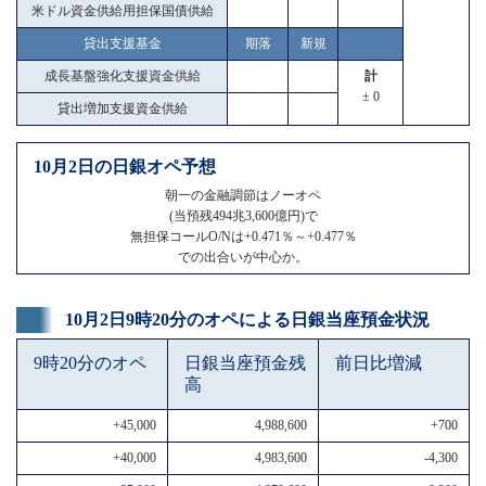
米ドル資金供給用担保国債供給
貸出支援基金
期落
新規
成長基盤強化支援資金供給
計
± 0
貸出増加支援資金供給
10月2日の日銀オペ予想
朝一の金融調節はノーオペ
(当預残494兆3,600億円)で
無担保コールO/Nは+0.471％～+0.477％
での出合いが中心か。
10月2日9時20分のオペによる日銀当座預金状況
9時20分のオペ
日銀当座預金残
前日比増減
高
+45,000
4,988,600
+700
+40,000
4,983,600
-4,300