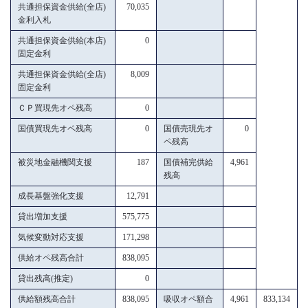
共通担保資金供給(全店)
70,035
金利入札
共通担保資金供給(本店)
0
固定金利
共通担保資金供給(全店)
8,009
固定金利
ＣＰ買現先オペ残高
0
国債買現先オペ残高
0
国債売現先オ
0
ペ残高
被災地金融機関支援
187
国債補完供給
4,961
残高
成長基盤強化支援
12,791
貸出増加支援
575,775
気候変動対応支援
171,298
供給オペ残高合計
838,095
貸出残高(推定)
0
供給額残高合計
838,095
吸収オペ額合
4,961
833,134