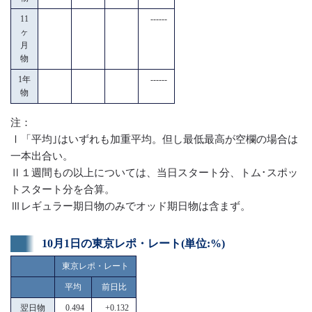
11
------
ヶ
月
物
1年
------
物
注：
Ⅰ「平均｣はいずれも加重平均。但し最低最高が空欄の場合は
一本出合い。
Ⅱ１週間もの以上については、当日スタート分、トム･スポッ
トスタート分を合算。
Ⅲレギュラー期日物のみでオッド期日物は含まず。
10月1日の東京レポ・レート(単位:%)
東京レポ・レート
平均
前日比
翌日物
0.494
+0.132