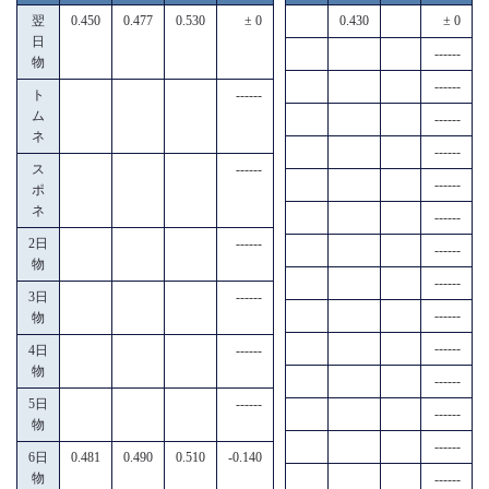
翌
0.450
0.477
0.530
± 0
0.430
± 0
日
------
物
------
ト
------
ム
------
ネ
------
ス
------
------
ポ
ネ
------
2日
------
------
物
------
3日
------
------
物
------
4日
------
物
------
5日
------
------
物
------
6日
0.481
0.490
0.510
-0.140
物
------