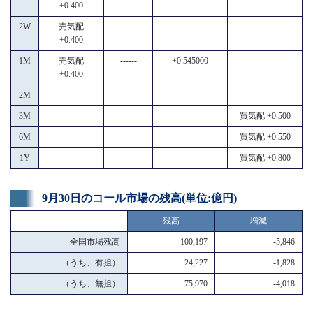
+0.400
2W
売気配
+0.400
1M
売気配
------
+0.545000
+0.400
2M
------
------
3M
------
------
買気配 +0.500
6M
買気配 +0.550
1Y
買気配 +0.800
9月30日のコール市場の残高(単位:億円)
残高
増減
全国市場残高
100,197
-5,846
（うち、有担）
24,227
-1,828
（うち、無担）
75,970
-4,018