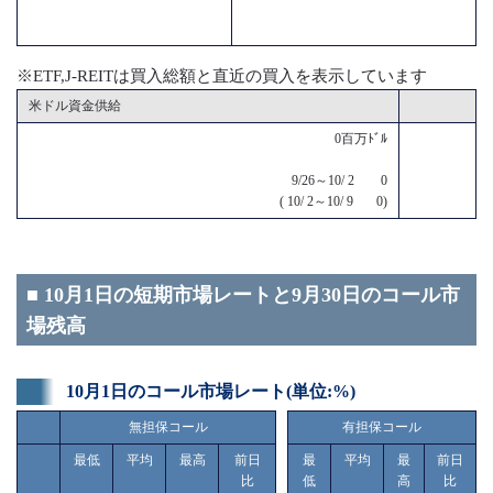
※ETF,J-REITは買入総額と直近の買入を表示しています
米ドル資金供給
0百万ﾄﾞﾙ
9/26～10/ 2 0
( 10/ 2～10/ 9 0)
■ 10月1日の短期市場レートと9月30日のコール市
場残高
10月1日のコール市場レート(単位:%)
無担保コール
有担保コール
最低
平均
最高
前日
最
平均
最
前日
比
低
高
比