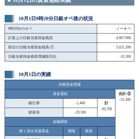
■ 10月1日の資金需給実績
10月1日9時20分日銀オペ後の状況
9時20分のオペ
ノーオペ
計算上の日銀当座預金残高
4,987,900
前日の日銀当座預金残高-①
5,021,200
日銀当座預金残高増減前日比
-33,300
10月1日の実績
当座預金増減
資金需給
合計-②
-33,300
銀行券
-1,400
計
-30,700
財政等
-29,300
金融調節
除く貸出支援基金
期落
新規