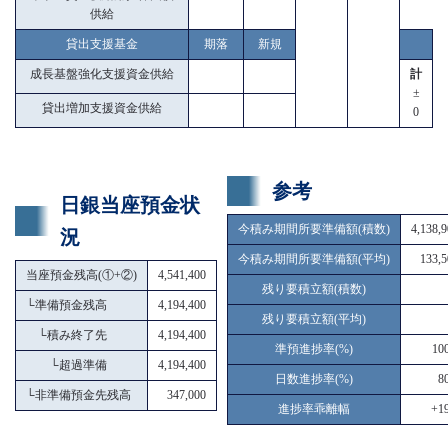
供給
貸出支援基金
期落
新規
成長基盤強化支援資金供給
計
±
貸出増加支援資金供給
0
参考
日銀当座預金状
今積み期間所要準備額(積数)
4,138,
況
今積み期間所要準備額(平均)
133,5
当座預金残高(①+②)
4,541,400
残り要積立額(積数)
└
準備預金残高
4,194,400
残り要積立額(平均)
└
積み終了先
4,194,400
準預進捗率(%)
10
└
超過準備
4,194,400
日数進捗率(%)
8
└
非準備預金先残高
347,000
進捗率乖離幅
+19