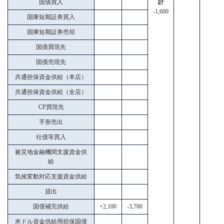
国債買入
計
-1,600
国庫短期証券買入
国庫短期証券売却
国債買現先
国債売現先
共通担保資金供給（本店）
共通担保資金供給（全店）
CP買現先
手形売出
社債等買入
被災地金融機関支援資金供
給
気候変動対応支援資金供給
貸出
国債補完供給
+2,100
-3,700
米ドル資金供給用担保国債