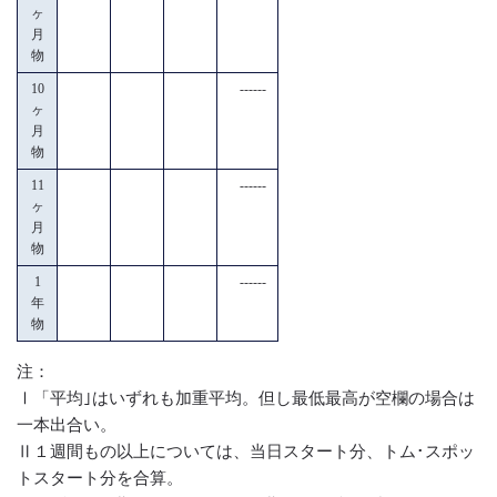
ヶ
月
物
10
------
ヶ
月
物
11
------
ヶ
月
物
1
------
年
物
注：
Ⅰ「平均｣はいずれも加重平均。但し最低最高が空欄の場合は
一本出合い。
Ⅱ１週間もの以上については、当日スタート分、トム･スポッ
トスタート分を合算。