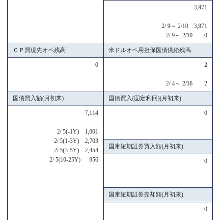
3,971
2/ 9～ 2/10 3,971
2/ 9～ 2/10 0
ＣＰ買現先オペ残高
米ドルオペ用担保国債供給残高
0
2
2/ 4～ 2/16 2
国債買入額(月初来)
国債買入(固定利回)(月初来)
7,114
0
2/ 5(-1Y) 1,001
2/ 5(1-3Y) 2,703
国庫短期証券買入額(月初来)
2/ 5(3-5Y) 2,454
2/ 5(10-25Y) 956
0
国庫短期証券売却額(月初来)
0