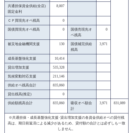
共通担保資金供給(全店)
8,007
固定金利
ＣＰ買現先オペ残高
0
国債買現先オペ残高
0
国債売現先オ
0
ペ残高
被災地金融機関支援
130
国債補完供給
3,971
残高
成長基盤強化支援
10,414
貸出増加支援
535,328
気候変動対応支援
211,146
供給オペ残高合計
835,060
貸出残高(推定)
0
供給額残高合計
835,060
吸収オペ額合
3,971
831,089
計
※共通担保・成長基盤強化支援･貸出増加支援の各資金供給オペの貸付残
高は、期日前返済による減少があるため、貸付額の合計とは必ずしも一致
しません。