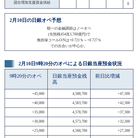
貸出増加支援資金供給
0
2月10日の日銀オペ予想
朝一の金融調節はノーオペ
(当預残454兆3,700億円)で
無担保コールO/Nは+0.721％～+0.727％
での出合いが中心か。
2月10日9時20分のオペによる日銀当座預金状況
9時20分のオペ
日銀当座預金残
前日比増減
高
+45,000
4,588,700
+47,300
+40,000
4,583,700
+42,300
+35,000
4,578,700
+37,300
+30,000
4,573,700
+32,300
+25,000
4,568,700
+27,300