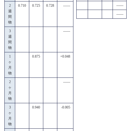
------
2
0.710
0.725
0.728
------
週
------
間
物
3
------
週
間
物
1
0.875
+0.048
ヶ
月
物
2
------
ヶ
月
物
3
0.940
-0.005
ヶ
月
物