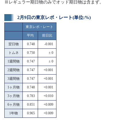
Ⅲレギュラー期日物のみでオッド期日物は含まず。
2月9日の東京レポ・レート(単位:%)
東京レポ・レート
平均
前日比
翌日物
0.748
-0.001
トムネ
0.750
± 0
1週間物
0.747
± 0
2週間物
0.747
+0.001
3週間物
0.747
+0.001
1ヶ月物
0.748
+0.001
3ヶ月物
0.783
+0.010
6ヶ月物
0.851
+0.009
1年物
0.965
+0.009