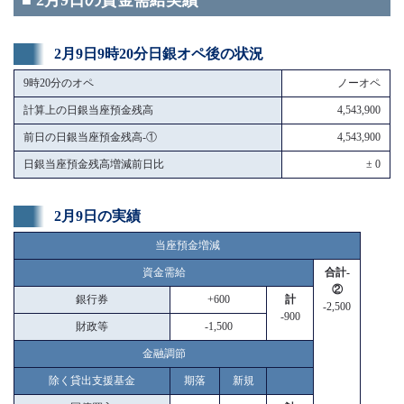
■ 2月9日の資金需給実績
2月9日9時20分日銀オペ後の状況
9時20分のオペ
ノーオペ
計算上の日銀当座預金残高
4,543,900
前日の日銀当座預金残高-①
4,543,900
日銀当座預金残高増減前日比
± 0
2月9日の実績
当座預金増減
資金需給
合計-
②
銀行券
+600
計
-2,500
-900
財政等
-1,500
金融調節
除く貸出支援基金
期落
新規