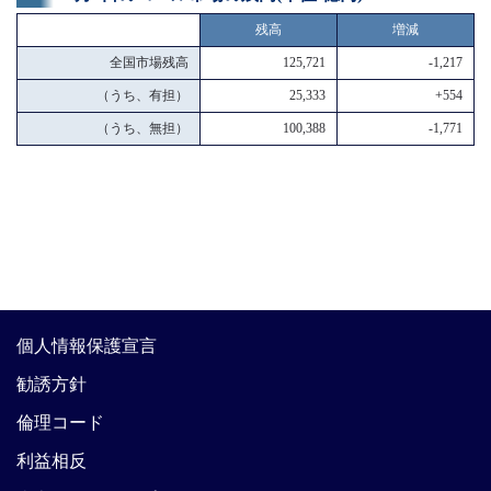
残高
増減
全国市場残高
125,721
-1,217
（うち、有担）
25,333
+554
（うち、無担）
100,388
-1,771
個人情報保護宣言
勧誘方針
倫理コード
利益相反