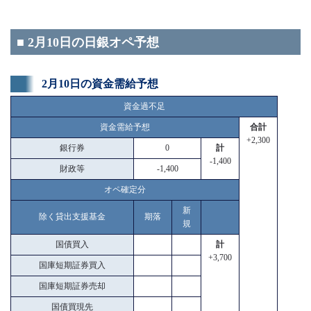
■ 2月10日の日銀オペ予想
2月10日の資金需給予想
資金過不足
資金需給予想
合計
+2,300
銀行券
0
計
-1,400
財政等
-1,400
オペ確定分
新
除く貸出支援基金
期落
規
国債買入
計
+3,700
国庫短期証券買入
国庫短期証券売却
国債買現先