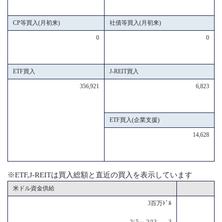
CP等買入(月初来)
社債等買入(月初来)
0
0
ETF買入
J-REIT買入
356,921
6,823
ETF買入(企業支援)
14,628
※ETF,J-REITは買入総額と直近の買入を表示しています
米ドル資金供給
3百万ﾄﾞﾙ
2/ 5～ 2/13 3