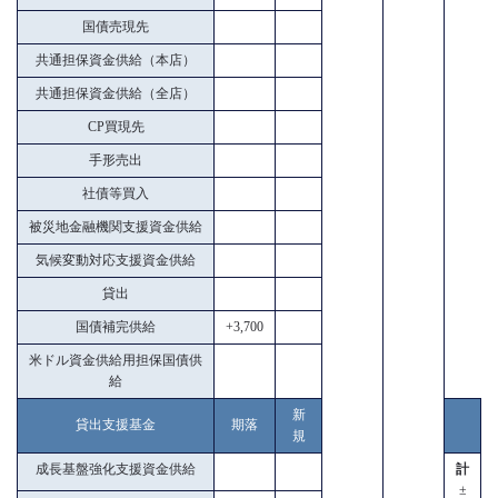
国債売現先
共通担保資金供給（本店）
共通担保資金供給（全店）
CP買現先
手形売出
社債等買入
被災地金融機関支援資金供給
気候変動対応支援資金供給
貸出
国債補完供給
+3,700
米ドル資金供給用担保国債供
給
新
貸出支援基金
期落
規
成長基盤強化支援資金供給
計
±