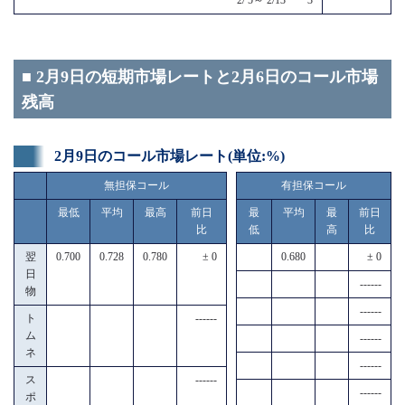
■ 2月9日の短期市場レートと2月6日のコール市場
残高
2月9日のコール市場レート(単位:%)
無担保コール
有担保コール
最低
平均
最高
前日
最
平均
最
前日
比
低
高
比
翌
0.700
0.728
0.780
± 0
0.680
± 0
日
------
物
------
ト
------
ム
------
ネ
------
ス
------
------
ポ