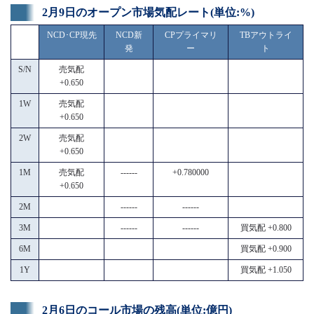
2月9日のオープン市場気配レート(単位:%)
NCD･CP現先
NCD新
CPプライマリ
TBアウトライ
発
ー
ト
S/N
売気配
+0.650
1W
売気配
+0.650
2W
売気配
+0.650
1M
売気配
------
+0.780000
+0.650
2M
------
------
3M
------
------
買気配 +0.800
6M
買気配 +0.900
1Y
買気配 +1.050
2月6日のコール市場の残高(単位:億円)