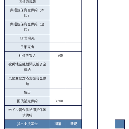
国債売現先
共通担保資金供給（本
店）
共通担保資金供給（全
店）
CP買現先
手形売出
社債等買入
-800
被災地金融機関支援資金
供給
気候変動対応支援資金供
給
貸出
国債補完供給
+3,600
米ドル資金供給用担保国
債供給
貸出支援基金
期落
新規