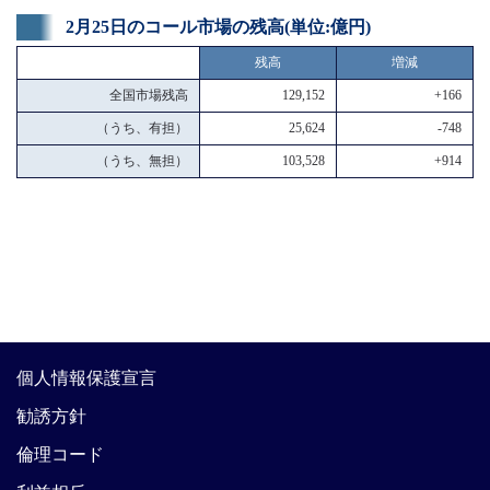
2月25日のコール市場の残高(単位:億円)
残高
増減
全国市場残高
129,152
+166
（うち、有担）
25,624
-748
（うち、無担）
103,528
+914
個人情報保護宣言
勧誘方針
倫理コード