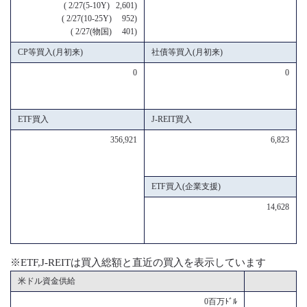
( 2/27(5-10Y) 2,601)
( 2/27(10-25Y) 952)
( 2/27(物国) 401)
CP等買入(月初来)
社債等買入(月初来)
0
0
ETF買入
J-REIT買入
356,921
6,823
ETF買入(企業支援)
14,628
※ETF,J-REITは買入総額と直近の買入を表示しています
米ドル資金供給
0百万ﾄﾞﾙ