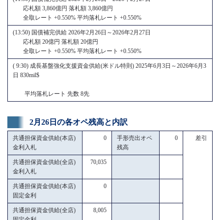
応札額 3,860億円 落札額 3,860億円
全取レート +0.550% 平均落札レート +0.550%
(13:50) 国債補完供給 2026年2月26日～2026年2月27日
応札額 20億円 落札額 20億円
全取レート +0.550% 平均落札レート +0.550%
( 9:30) 成長基盤強化支援資金供給(米ドル特則) 2025年6月3日～2026年6月3
日 830mil$
平均落札レート 先数 8先
2月26日の各オペ残高と内訳
共通担保資金供給(本店)
0
手形売出オペ
0
差引
金利入札
残高
共通担保資金供給(全店)
70,035
金利入札
共通担保資金供給(本店)
0
固定金利
共通担保資金供給(全店)
8,005
固定金利