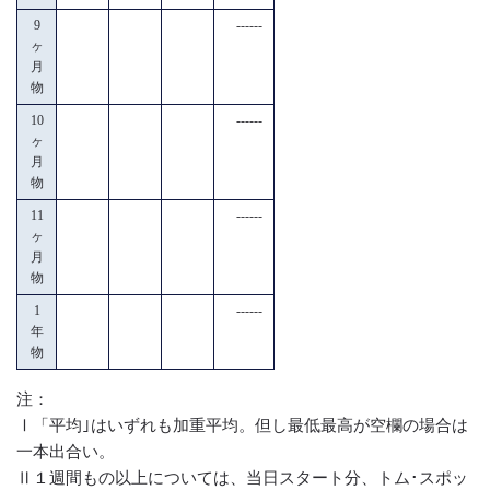
9
------
ヶ
月
物
10
------
ヶ
月
物
11
------
ヶ
月
物
1
------
年
物
注：
Ⅰ「平均｣はいずれも加重平均。但し最低最高が空欄の場合は
一本出合い。
Ⅱ１週間もの以上については、当日スタート分、トム･スポッ