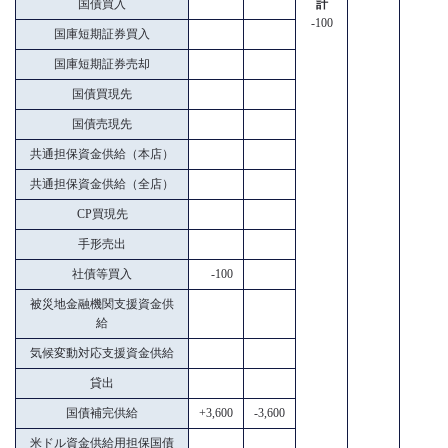
国債買入
計
-100
国庫短期証券買入
国庫短期証券売却
国債買現先
国債売現先
共通担保資金供給（本店）
共通担保資金供給（全店）
CP買現先
手形売出
社債等買入
-100
被災地金融機関支援資金供
給
気候変動対応支援資金供給
貸出
国債補完供給
+3,600
-3,600
米ドル資金供給用担保国債