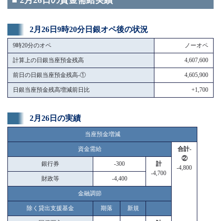
■ 2月26日の資金需給実績
2月26日9時20分日銀オペ後の状況
9時20分のオペ
ノーオペ
計算上の日銀当座預金残高
4,607,600
前日の日銀当座預金残高-①
4,605,900
日銀当座預金残高増減前日比
+1,700
2月26日の実績
当座預金増減
資金需給
合計-
②
銀行券
-300
計
-4,800
-4,700
財政等
-4,400
金融調節
除く貸出支援基金
期落
新規