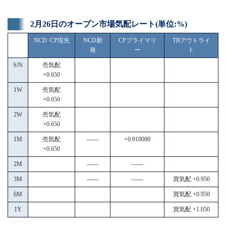
2月26日のオープン市場気配レート(単位:%)
NCD･CP現先
NCD新
CPプライマリ
TBアウトライ
発
ー
ト
S/N
売気配
+0.650
1W
売気配
+0.650
2W
売気配
+0.650
1M
売気配
------
+0.910000
+0.650
2M
------
------
3M
------
------
買気配 +0.950
6M
買気配 +0.950
1Y
買気配 +1.050