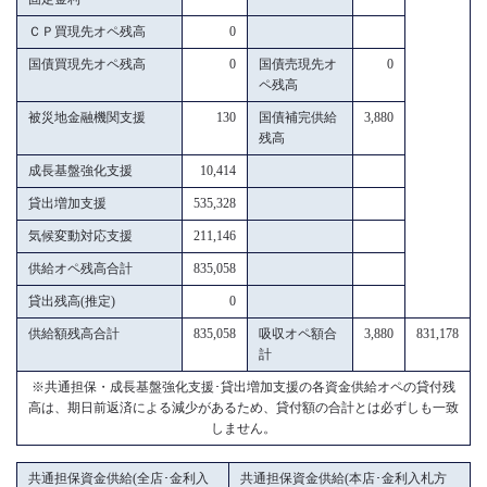
ＣＰ買現先オペ残高
0
国債買現先オペ残高
0
国債売現先オ
0
ペ残高
被災地金融機関支援
130
国債補完供給
3,880
残高
成長基盤強化支援
10,414
貸出増加支援
535,328
気候変動対応支援
211,146
供給オペ残高合計
835,058
貸出残高(推定)
0
供給額残高合計
835,058
吸収オペ額合
3,880
831,178
計
※共通担保・成長基盤強化支援･貸出増加支援の各資金供給オペの貸付残
高は、期日前返済による減少があるため、貸付額の合計とは必ずしも一致
しません。
共通担保資金供給(全店･金利入
共通担保資金供給(本店･金利入札方