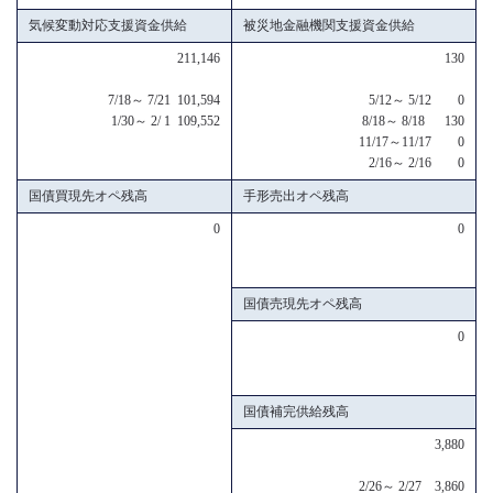
気候変動対応支援資金供給
被災地金融機関支援資金供給
211,146
130
7/18～ 7/21 101,594
5/12～ 5/12 0
1/30～ 2/ 1 109,552
8/18～ 8/18 130
11/17～11/17 0
2/16～ 2/16 0
国債買現先オペ残高
手形売出オペ残高
0
0
国債売現先オペ残高
0
国債補完供給残高
3,880
2/26～ 2/27 3,860