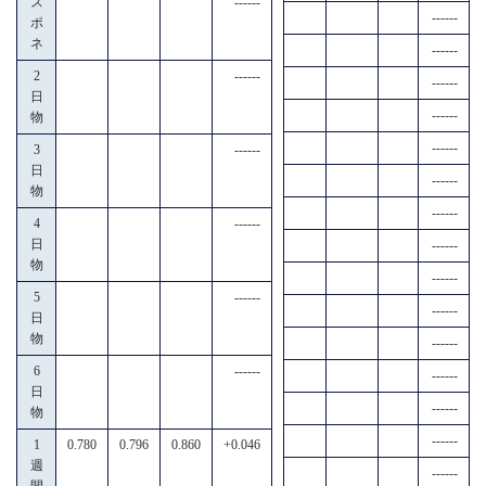
ス
------
------
ポ
ネ
------
2
------
------
日
------
物
------
3
------
日
------
物
------
4
------
日
------
物
------
5
------
------
日
物
------
6
------
------
日
------
物
------
1
0.780
0.796
0.860
+0.046
週
------
間