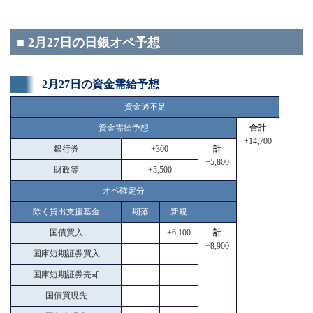
■ 2月27日の日銀オペ予想
2月27日の資金需給予想
資金過不足
資金需給予想
合計
+14,700
銀行券
+300
計
+5,800
財政等
+5,500
オペ確定分
除く貸出支援基金
期落
新規
国債買入
+6,100
計
+8,900
国庫短期証券買入
国庫短期証券売却
国債買現先