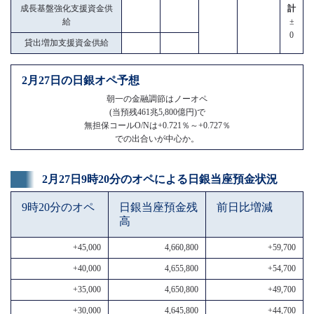
成長基盤強化支援資金供
計
給
±
0
貸出増加支援資金供給
2月27日の日銀オペ予想
朝一の金融調節はノーオペ
(当預残461兆5,800億円)で
無担保コールO/Nは+0.721％～+0.727％
での出合いが中心か。
2月27日9時20分のオペによる日銀当座預金状況
9時20分のオペ
日銀当座預金残
前日比増減
高
+45,000
4,660,800
+59,700
+40,000
4,655,800
+54,700
+35,000
4,650,800
+49,700
+30,000
4,645,800
+44,700