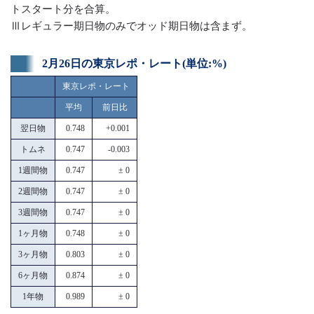
トスタート分を合算。
Ⅲレギュラー期日物のみでオッド期日物は含まず。
2月26日の東京レポ・レート(単位:%)
東京レポ・レート
平均
前日比
翌日物
0.748
+0.001
トムネ
0.747
-0.003
1週間物
0.747
± 0
2週間物
0.747
± 0
3週間物
0.747
± 0
1ヶ月物
0.748
± 0
3ヶ月物
0.803
± 0
6ヶ月物
0.874
± 0
1年物
0.989
± 0