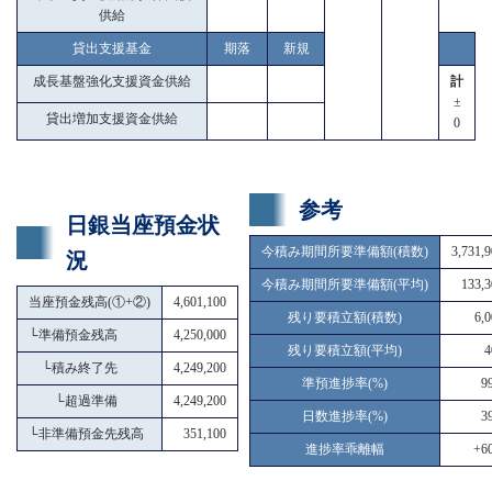
供給
貸出支援基金
期落
新規
成長基盤強化支援資金供給
計
±
貸出増加支援資金供給
0
参考
日銀当座預金状
今積み期間所要準備額(積数)
3,731,
況
今積み期間所要準備額(平均)
133,3
当座預金残高(①+②)
4,601,100
残り要積立額(積数)
6,
└
準備預金残高
4,250,000
残り要積立額(平均)
4
└
積み終了先
4,249,200
準預進捗率(%)
9
└
超過準備
4,249,200
日数進捗率(%)
3
└
非準備預金先残高
351,100
進捗率乖離幅
+60