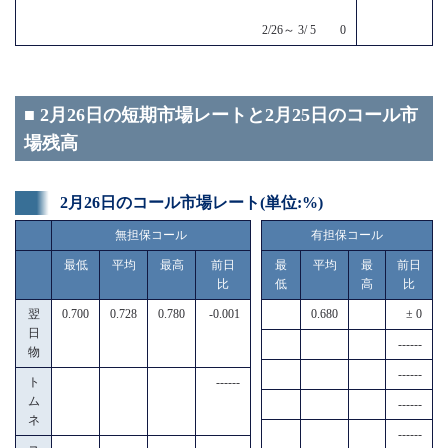
2/26～ 3/ 5 0
■ 2月26日の短期市場レートと2月25日のコール市
場残高
2月26日のコール市場レート(単位:%)
無担保コール
有担保コール
最低
平均
最高
前日
最
平均
最
前日
比
低
高
比
翌
0.700
0.728
0.780
-0.001
0.680
± 0
日
------
物
------
ト
------
ム
------
ネ
------