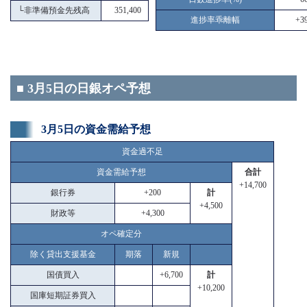
└
非準備預金先残高
351,400
進捗率乖離幅
+39
■ 3月5日の日銀オペ予想
3月5日の資金需給予想
資金過不足
資金需給予想
合計
+14,700
銀行券
+200
計
+4,500
財政等
+4,300
オペ確定分
除く貸出支援基金
期落
新規
国債買入
+6,700
計
+10,200
国庫短期証券買入