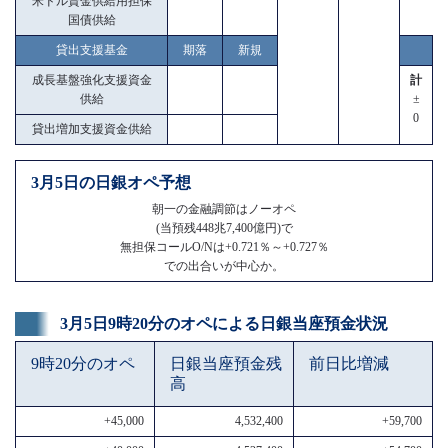
米ドル資金供給用担保
国債供給
貸出支援基金
期落
新規
成長基盤強化支援資金
計
供給
±
0
貸出増加支援資金供給
3月5日の日銀オペ予想
朝一の金融調節はノーオペ
(当預残448兆7,400億円)で
無担保コールO/Nは+0.721％～+0.727％
での出合いが中心か。
3月5日9時20分のオペによる日銀当座預金状況
9時20分のオペ
日銀当座預金残
前日比増減
高
+45,000
4,532,400
+59,700