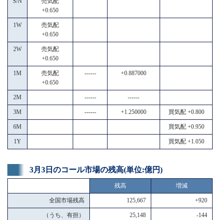
S/N
売気配
+0.650
1W
売気配
+0.650
2W
売気配
+0.650
1M
売気配
------
+0.887000
+0.650
2M
------
------
3M
------
+1.250000
買気配 +0.800
6M
買気配 +0.950
1Y
買気配 +1.050
3月3日のコール市場の残高(単位:億円)
残高
増減
全国市場残高
125,667
+920
（うち、有担）
25,148
-144