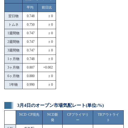
平均
前日比
翌日物
0.748
± 0
トムネ
0.750
± 0
1週間物
0.747
± 0
2週間物
0.747
± 0
3週間物
0.747
± 0
1ヶ月物
0.748
± 0
3ヶ月物
0.807
+0.002
6ヶ月物
0.880
± 0
1年物
0.990
± 0
3月4日のオープン市場気配レート(単位:%)
NCD･CP現先
NCD新
CPプライマリ
TBアウトライ
発
ー
ト