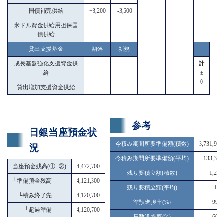
国債補完供給
+3,200
-3,600
米ドル資金供給用担保国
債供給
貸出支援基金
期落
新規
成長基盤強化支援資金供
計
給
±
0
貸出増加支援資金供給
参考
日銀当座預金状
今積み期間所要準備額(積数)
3,731,
況
今積み期間所要準備額(平均)
133,3
当座預金残高(①+②)
4,472,700
残り要積立額(積数)
1,
└
準備預金残高
4,121,300
残り要積立額(平均)
1
└
積み終了先
4,120,700
準預進捗率(%)
9
└
超過準備
4,120,700
日数進捗率(%)
6