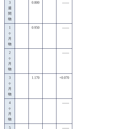
3
0.800
------
週
間
物
1
0.950
------
ヶ
月
物
2
------
ヶ
月
物
3
1.170
+0.070
ヶ
月
物
4
------
ヶ
月
物
5
------