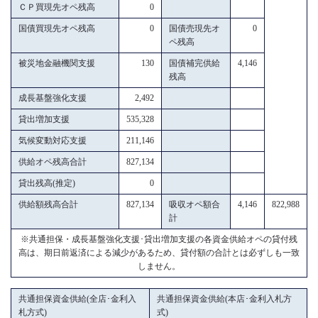
ＣＰ買現先オペ残高
0
国債買現先オペ残高
0
国債売現先オ
0
ペ残高
被災地金融機関支援
130
国債補完供給
4,146
残高
成長基盤強化支援
2,492
貸出増加支援
535,328
気候変動対応支援
211,146
供給オペ残高合計
827,134
貸出残高(推定)
0
供給額残高合計
827,134
吸収オペ額合
4,146
822,988
計
※共通担保・成長基盤強化支援･貸出増加支援の各資金供給オペの貸付残
高は、期日前返済による減少があるため、貸付額の合計とは必ずしも一致
しません。
共通担保資金供給(全店･金利入
共通担保資金供給(本店･金利入札方
札方式)
式)