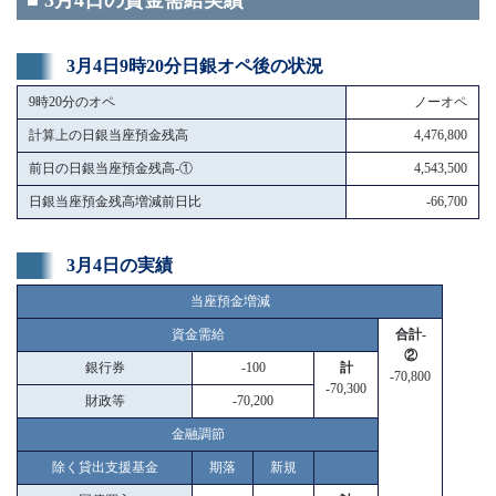
■ 3月4日の資金需給実績
3月4日9時20分日銀オペ後の状況
9時20分のオペ
ノーオペ
計算上の日銀当座預金残高
4,476,800
前日の日銀当座預金残高-①
4,543,500
日銀当座預金残高増減前日比
-66,700
3月4日の実績
当座預金増減
資金需給
合計-
②
銀行券
-100
計
-70,800
-70,300
財政等
-70,200
金融調節
除く貸出支援基金
期落
新規