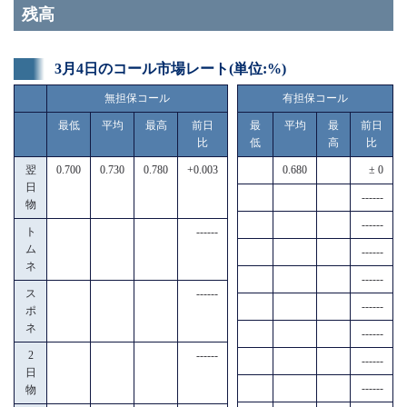
残高
3月4日のコール市場レート(単位:%)
無担保コール
有担保コール
最低
平均
最高
前日
最
平均
最
前日
比
低
高
比
翌
0.700
0.730
0.780
+0.003
0.680
± 0
日
------
物
------
ト
------
ム
------
ネ
------
ス
------
------
ポ
ネ
------
2
------
------
日
------
物