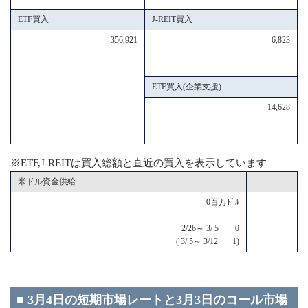
ETF買入
J-REIT買入
356,921
6,823
ETF買入(企業支援)
14,628
※ETF,J-REITは買入総額と直近の買入を表示しています
米ドル資金供給
0百万ﾄﾞﾙ
2/26～ 3/ 5 0
( 3/ 5～ 3/12 1)
■ 3月4日の短期市場レートと3月3日のコール市場