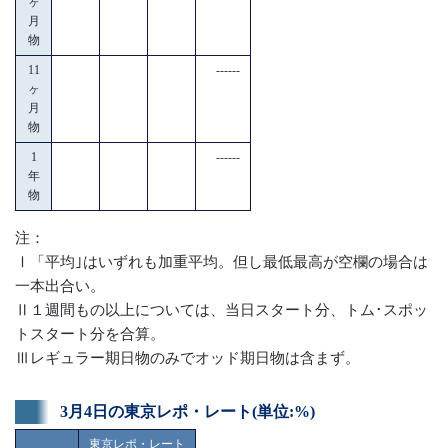
ヶ
月
物
11
------
ヶ
月
物
1
------
年
物
注：
Ⅰ「平均｣はいずれも加重平均。但し最低最高が空欄の場合は
一本出合い。
Ⅱ１週間もの以上については、当日スタート分、トム･スポッ
トスタート分を合算。
Ⅲレギュラー期日物のみでオッド期日物は含まず。
3月4日の東京レポ・レート(単位:%)
東京レポ・レート