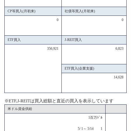
CP等買入(月初来)
社債等買入(月初来)
0
0
ETF買入
J-REIT買入
356,921
6,823
ETF買入(企業支援)
14,628
※ETF,J-REITは買入総額と直近の買入を表示しています
米ドル資金供給
1百万ﾄﾞﾙ
5/ 1～ 5/14 1