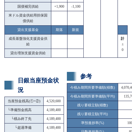
国債補完供給
+1,900
-1,100
米ドル資金供給用担保国
債供給
貸出支援基金
期落
新規
成長基盤強化支援資金供
計
給
±
0
貸出増加支援資金供給
参考
日銀当座預金状
今積み期間所要準備額(積数)
4,070,
況
今積み期間所要準備額(平均)
135,7
当座預金残高(①+②)
4,520,600
残り要積立額(積数)
└
準備預金残高
4,189,400
残り要積立額(平均)
└
積み終了先
4,189,400
準預進捗率(%)
10
└
超過準備
4,189,400
日数進捗率(%)
9