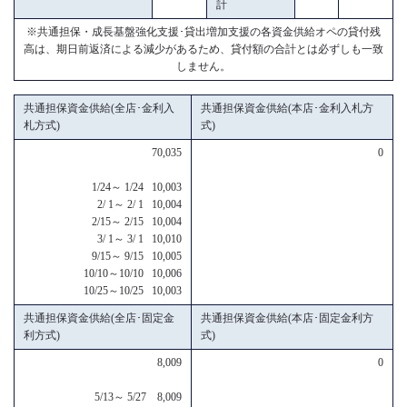
計
※共通担保・成長基盤強化支援･貸出増加支援の各資金供給オペの貸付残
高は、期日前返済による減少があるため、貸付額の合計とは必ずしも一致
しません。
共通担保資金供給(全店･金利入
共通担保資金供給(本店･金利入札方
札方式)
式)
70,035
0
1/24～ 1/24 10,003
2/ 1～ 2/ 1 10,004
2/15～ 2/15 10,004
3/ 1～ 3/ 1 10,010
9/15～ 9/15 10,005
10/10～10/10 10,006
10/25～10/25 10,003
共通担保資金供給(全店･固定金
共通担保資金供給(本店･固定金利方
利方式)
式)
8,009
0
5/13～ 5/27 8,009