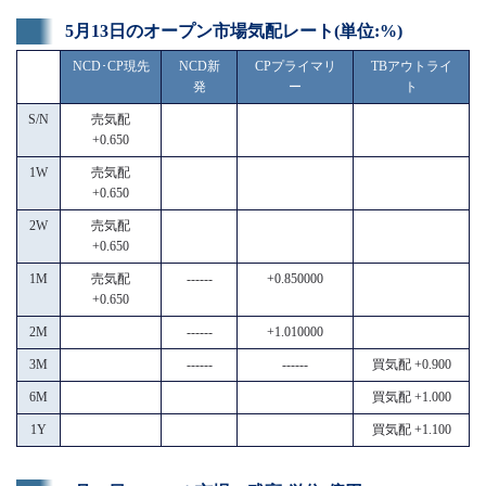
5月13日のオープン市場気配レート(単位:%)
NCD･CP現先
NCD新
CPプライマリ
TBアウトライ
発
ー
ト
S/N
売気配
+0.650
1W
売気配
+0.650
2W
売気配
+0.650
1M
売気配
------
+0.850000
+0.650
2M
------
+1.010000
3M
------
------
買気配 +0.900
6M
買気配 +1.000
1Y
買気配 +1.100