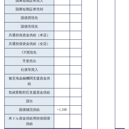
国庫短期証券買入
国庫短期証券売却
国債買現先
国債売現先
共通担保資金供給（本店）
共通担保資金供給（全店）
CP買現先
手形売出
社債等買入
被災地金融機関支援資金供
給
気候変動対応支援資金供給
貸出
国債補完供給
+1,100
米ドル資金供給用担保国債
供給