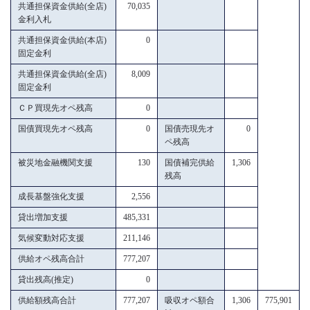
共通担保資金供給(全店)
70,035
金利入札
共通担保資金供給(本店)
0
固定金利
共通担保資金供給(全店)
8,009
固定金利
ＣＰ買現先オペ残高
0
国債買現先オペ残高
0
国債売現先オ
0
ペ残高
被災地金融機関支援
130
国債補完供給
1,306
残高
成長基盤強化支援
2,556
貸出増加支援
485,331
気候変動対応支援
211,146
供給オペ残高合計
777,207
貸出残高(推定)
0
供給額残高合計
777,207
吸収オペ額合
1,306
775,901