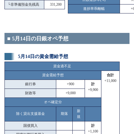
└
非準備預金先残高
331,200
進捗率乖離幅
+6
■ 5月14日の日銀オペ予想
5月14日の資金需給予想
資金過不足
資金需給予想
合計
+11,000
銀行券
+900
計
+9,900
財政等
+9,000
オペ確定分
新
除く貸出支援基金
期落
規
国債買入
計
+1,100