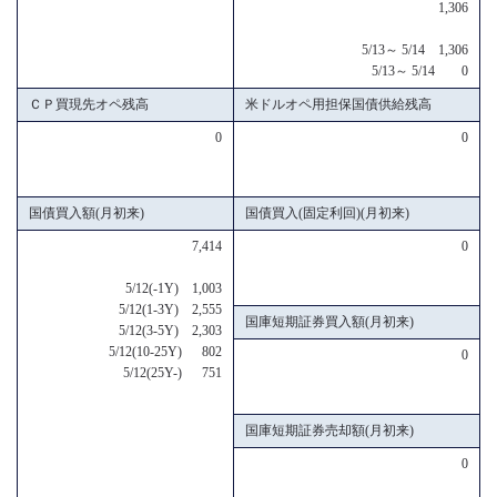
1,306
5/13～ 5/14 1,306
5/13～ 5/14 0
ＣＰ買現先オペ残高
米ドルオペ用担保国債供給残高
0
0
国債買入額(月初来)
国債買入(固定利回)(月初来)
7,414
0
5/12(-1Y) 1,003
5/12(1-3Y) 2,555
国庫短期証券買入額(月初来)
5/12(3-5Y) 2,303
5/12(10-25Y) 802
0
5/12(25Y-) 751
国庫短期証券売却額(月初来)
0