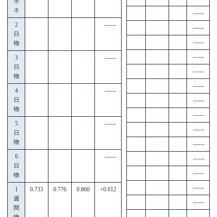
ポ
ネ
------
2
------
------
日
------
物
------
3
------
日
------
物
------
4
------
日
------
物
------
5
------
------
日
物
------
6
------
------
日
------
物
------
1
0.733
0.776
0.860
+0.012
週
------
間
------
物