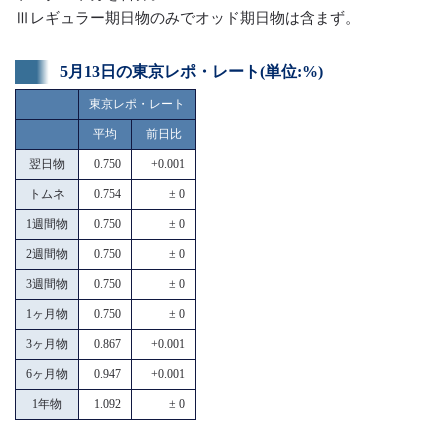
Ⅲレギュラー期日物のみでオッド期日物は含まず。
5月13日の東京レポ・レート(単位:%)
東京レポ・レート
平均
前日比
翌日物
0.750
+0.001
トムネ
0.754
± 0
1週間物
0.750
± 0
2週間物
0.750
± 0
3週間物
0.750
± 0
1ヶ月物
0.750
± 0
3ヶ月物
0.867
+0.001
6ヶ月物
0.947
+0.001
1年物
1.092
± 0