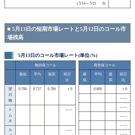
( 5/14～ 5/21 0)
■ 5月13日の短期市場レートと5月12日のコール市
場残高
5月13日のコール市場レート(単位:%)
無担保コール
有担保コール
最低
平均
最高
前日
最
平均
最
前日
比
低
高
比
翌
0.700
0.727
0.780
± 0
0.680
± 0
日
------
物
------
ト
------
ム
------
ネ
------
ス
------
------