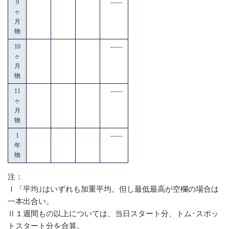
9
------
ヶ
月
物
10
------
ヶ
月
物
11
------
ヶ
月
物
1
------
年
物
注：
Ⅰ「平均｣はいずれも加重平均。但し最低最高が空欄の場合は
一本出合い。
Ⅱ１週間もの以上については、当日スタート分、トム･スポッ
トスタート分を合算。