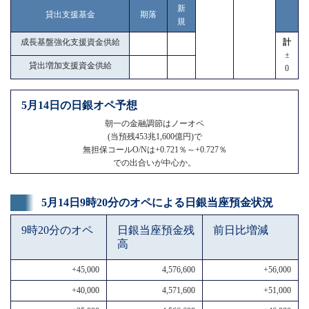
新
貸出支援基金
期落
規
成長基盤強化支援資金供給
計
±
貸出増加支援資金供給
0
5月14日の日銀オペ予想
朝一の金融調節はノーオペ
(当預残453兆1,600億円)で
無担保コールO/Nは+0.721％～+0.727％
での出合いが中心か。
5月14日9時20分のオペによる日銀当座預金状況
9時20分のオペ
日銀当座預金残
前日比増減
高
+45,000
4,576,600
+56,000
+40,000
4,571,600
+51,000