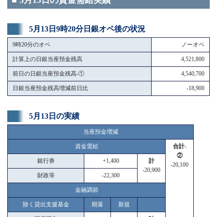
■ 5月13日の資金需給実績
5月13日9時20分日銀オペ後の状況
9時20分のオペ
ノーオペ
計算上の日銀当座預金残高
4,521,800
前日の日銀当座預金残高-①
4,540,700
日銀当座預金残高増減前日比
-18,900
5月13日の実績
当座預金増減
資金需給
合計-
②
銀行券
+1,400
計
-20,100
-20,900
財政等
-22,300
金融調節
除く貸出支援基金
期落
新規