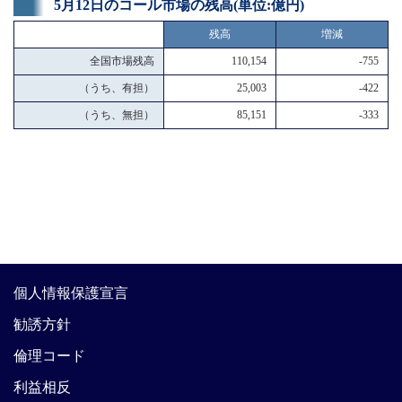
5月12日のコール市場の残高(単位:億円)
残高
増減
全国市場残高
110,154
-755
（うち、有担）
25,003
-422
（うち、無担）
85,151
-333
個人情報保護宣言
勧誘方針
倫理コード
利益相反