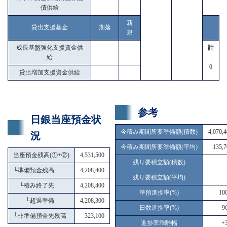
債供給
新
貸出支援基金
期落
規
成長基盤強化支援資金供
計
給
±
0
貸出増加支援資金供給
参考
日銀当座預金状
今積み期間所要準備額(積数)
4,070,
況
今積み期間所要準備額(平均)
135,7
当座預金残高(①+②)
4,531,500
残り要積立額(積数)
└
準備預金残高
4,208,400
残り要積立額(平均)
└
積み終了先
4,208,400
準預進捗率(%)
10
└
超過準備
4,208,300
日数進捗率(%)
9
└
非準備預金先残高
323,100
進捗率乖離幅
+3