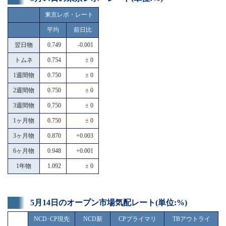
東京レポ・レート
平均
前日比
翌日物
0.749
-0.001
トムネ
0.754
± 0
1週間物
0.750
± 0
2週間物
0.750
± 0
3週間物
0.750
± 0
1ヶ月物
0.750
± 0
3ヶ月物
0.870
+0.003
6ヶ月物
0.948
+0.001
1年物
1.092
± 0
5月14日のオープン市場気配レート(単位:%)
NCD･CP現先
NCD新
CPプライマリ
TBアウトライ