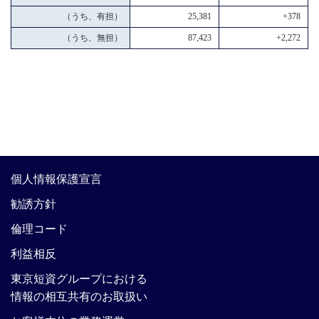
（うち、有担）
25,381
+378
（うち、無担）
87,423
+2,272
個人情報保護宣言
勧誘方針
倫理コード
利益相反
東京短資グループにおける
情報の相互共有のお取扱い