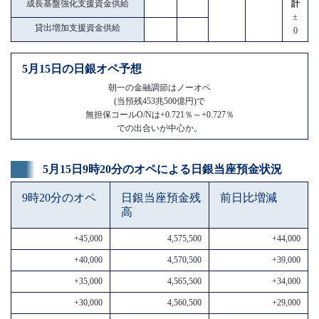
成長基盤強化支援資金供給
計
±
貸出増加支援資金供給
0
5月15日の日銀オペ予想
朝一の金融調節はノーオペ
(当預残453兆500億円)で
無担保コールO/Nは+0.721％～+0.727％
での出合いが中心か。
5月15日9時20分のオペによる日銀当座預金状況
9時20分のオペ
日銀当座預金残
前日比増減
高
+45,000
4,575,500
+44,000
+40,000
4,570,500
+39,000
+35,000
4,565,500
+34,000
+30,000
4,560,500
+29,000