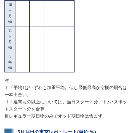
10
------
ヶ
月
物
11
------
ヶ
月
物
1
------
年
物
注：
Ⅰ「平均｣はいずれも加重平均。但し最低最高が空欄の場合は
一本出合い。
Ⅱ１週間もの以上については、当日スタート分、トム･スポッ
トスタート分を合算。
Ⅲレギュラー期日物のみでオッド期日物は含まず。
5月14日の東京レポ・レート(単位:%)