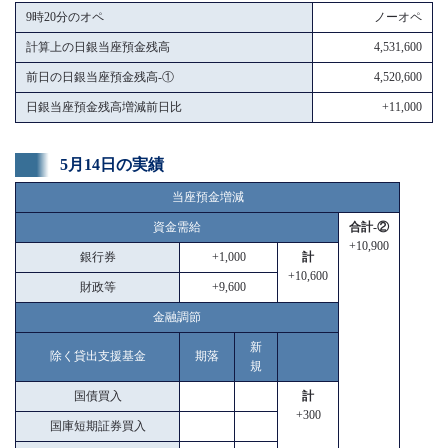
9時20分のオペ
ノーオペ
計算上の日銀当座預金残高
4,531,600
前日の日銀当座預金残高-①
4,520,600
日銀当座預金残高増減前日比
+11,000
5月14日の実績
当座預金増減
資金需給
合計-②
+10,900
銀行券
+1,000
計
+10,600
財政等
+9,600
金融調節
新
除く貸出支援基金
期落
規
国債買入
計
+300
国庫短期証券買入