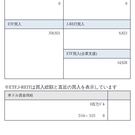
0
0
ETF買入
J-REIT買入
356,921
6,823
ETF買入(企業支援)
14,628
※ETF,J-REITは買入総額と直近の買入を表示しています
米ドル資金供給
0百万ﾄﾞﾙ
5/14～ 5/21 0