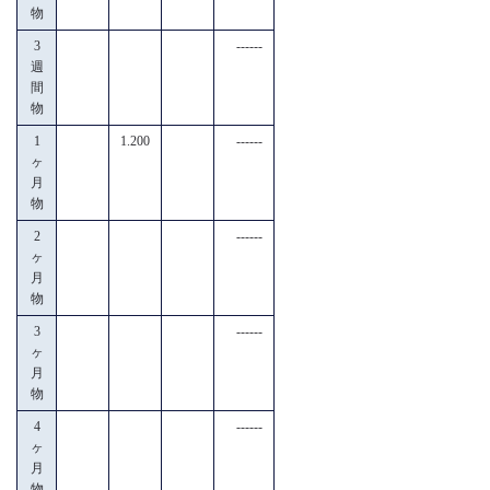
物
3
------
週
間
物
1
1.200
------
ヶ
月
物
2
------
ヶ
月
物
3
------
ヶ
月
物
4
------
ヶ
月
物