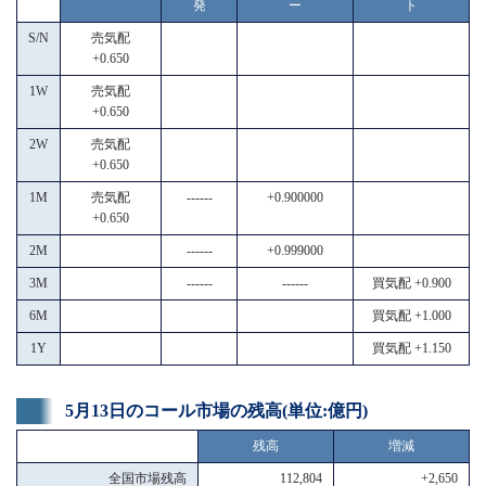
発
ー
ト
S/N
売気配
+0.650
1W
売気配
+0.650
2W
売気配
+0.650
1M
売気配
------
+0.900000
+0.650
2M
------
+0.999000
3M
------
------
買気配 +0.900
6M
買気配 +1.000
1Y
買気配 +1.150
5月13日のコール市場の残高(単位:億円)
残高
増減
全国市場残高
112,804
+2,650