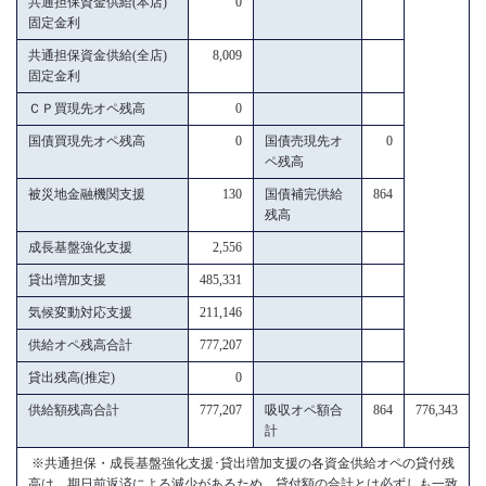
共通担保資金供給(本店)
0
固定金利
共通担保資金供給(全店)
8,009
固定金利
ＣＰ買現先オペ残高
0
国債買現先オペ残高
0
国債売現先オ
0
ペ残高
被災地金融機関支援
130
国債補完供給
864
残高
成長基盤強化支援
2,556
貸出増加支援
485,331
気候変動対応支援
211,146
供給オペ残高合計
777,207
貸出残高(推定)
0
供給額残高合計
777,207
吸収オペ額合
864
776,343
計
※共通担保・成長基盤強化支援･貸出増加支援の各資金供給オペの貸付残
高は、期日前返済による減少があるため、貸付額の合計とは必ずしも一致