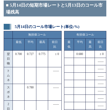
■ 5月14日の短期市場レートと5月13日のコール市
場残高
5月14日のコール市場レート(単位:%)
無担保コール
有担保コール
最低
平均
最高
前日
最
平均
最
前日
比
低
高
比
翌
0.700
0.727
0.775
± 0
0.680
± 0
日
------
物
------
ト
------
ム
------
ネ
------
ス
0.780
------
------
ポ
ネ
------
2
------
------
日