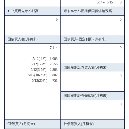
5/14～ 5/15 0
ＣＰ買現先オペ残高
米ドルオペ用担保国債供給残高
0
0
国債買入額(月初来)
国債買入(固定利回)(月初来)
7,414
0
5/12(-1Y) 1,003
5/12(1-3Y) 2,555
国庫短期証券買入額(月初来)
5/12(3-5Y) 2,303
5/12(10-25Y) 802
0
5/12(25Y-) 751
国庫短期証券売却額(月初来)
0
CP等買入(月初来)
社債等買入(月初来)