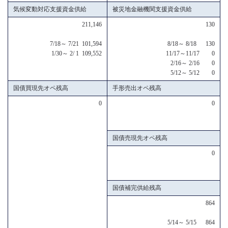
気候変動対応支援資金供給
被災地金融機関支援資金供給
211,146
130
7/18～ 7/21 101,594
8/18～ 8/18 130
1/30～ 2/ 1 109,552
11/17～11/17 0
2/16～ 2/16 0
5/12～ 5/12 0
国債買現先オペ残高
手形売出オペ残高
0
0
国債売現先オペ残高
0
国債補完供給残高
864
5/14～ 5/15 864