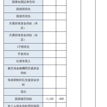
国庫短期証券売却
国債買現先
国債売現先
共通担保資金供給（本
店）
共通担保資金供給（全
店）
CP買現先
手形売出
社債等買入
被災地金融機関支援資金
供給
気候変動対応支援資金供
給
貸出
国債補完供給
+1,100
-800
米ドル資金供給用担保国