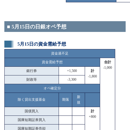
■ 5月15日の日銀オペ予想
5月15日の資金需給予想
資金過不足
資金需給予想
合計
-1,000
銀行券
+1,500
計
-1,800
財政等
-3,300
オペ確定分
新
除く貸出支援基金
期落
規
国債買入
計
+800
国庫短期証券買入
国庫短期証券売却