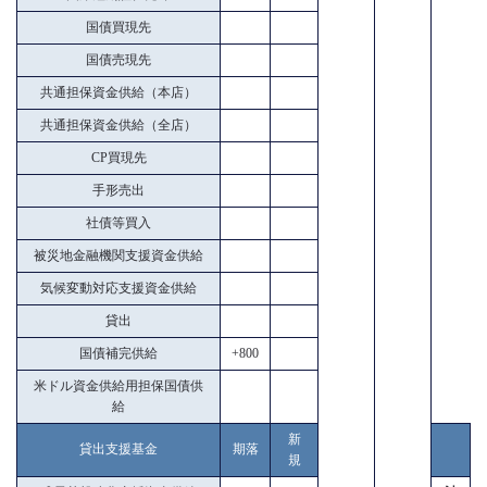
国債買現先
国債売現先
共通担保資金供給（本店）
共通担保資金供給（全店）
CP買現先
手形売出
社債等買入
被災地金融機関支援資金供給
気候変動対応支援資金供給
貸出
国債補完供給
+800
米ドル資金供給用担保国債供
給
新
貸出支援基金
期落
規