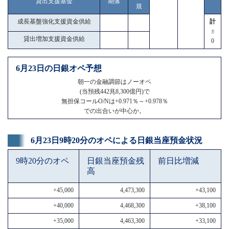
貸出支援基金
期落
規
成長基盤強化支援資金供給
計
±
貸出増加支援資金供給
0
6月23日の日銀オペ予想
朝一の金融調節はノーオペ
(当預残442兆8,300億円)で
無担保コールO/Nは+0.971％～+0.978％
での出合いが中心か。
6月23日9時20分のオペによる日銀当座預金状況
9時20分のオペ
日銀当座預金残
前日比増減
高
+45,000
4,473,300
+43,100
+40,000
4,468,300
+38,100
+35,000
4,463,300
+33,100