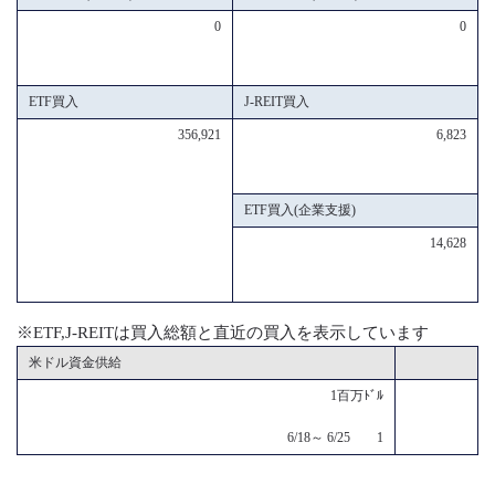
0
0
ETF買入
J-REIT買入
356,921
6,823
ETF買入(企業支援)
14,628
※ETF,J-REITは買入総額と直近の買入を表示しています
米ドル資金供給
1百万ﾄﾞﾙ
6/18～ 6/25 1