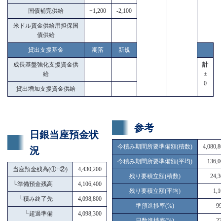
国債補完供給
+1,200
-2,100
米ドル資金供給用担保国
債供給
貸出支援基金
期落
新規
成長基盤強化支援資金供
計
給
±
0
貸出増加支援資金供給
参考
日銀当座預金状
今積み期間所要準備額(積数)
4,080,
況
今積み期間所要準備額(平均)
136,0
当座預金残高(①+②)
4,430,200
残り要積立額(積数)
24,3
└
準備預金残高
4,106,400
残り要積立額(平均)
1,
└
積み終了先
4,098,800
準預進捗率(%)
9
└
超過準備
4,098,300
日数進捗率(%)
2