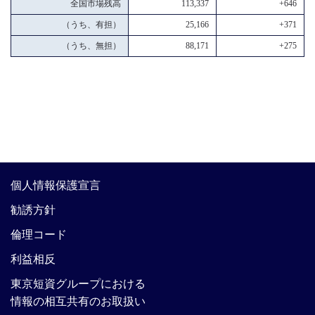
全国市場残高
113,337
+646
（うち、有担）
25,166
+371
（うち、無担）
88,171
+275
個人情報保護宣言
勧誘方針
倫理コード
利益相反
東京短資グループにおける
情報の相互共有のお取扱い