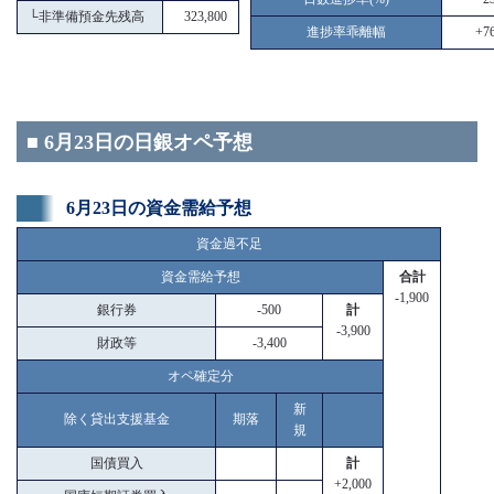
└
非準備預金先残高
323,800
進捗率乖離幅
+76
■ 6月23日の日銀オペ予想
6月23日の資金需給予想
資金過不足
資金需給予想
合計
-1,900
銀行券
-500
計
-3,900
財政等
-3,400
オペ確定分
新
除く貸出支援基金
期落
規
国債買入
計
+2,000