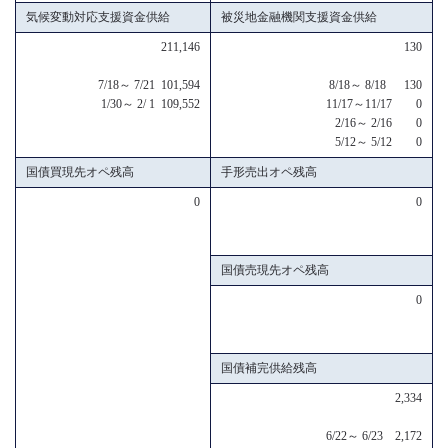
気候変動対応支援資金供給
被災地金融機関支援資金供給
211,146
130
7/18～ 7/21 101,594
8/18～ 8/18 130
1/30～ 2/ 1 109,552
11/17～11/17 0
2/16～ 2/16 0
5/12～ 5/12 0
国債買現先オペ残高
手形売出オペ残高
0
0
国債売現先オペ残高
0
国債補完供給残高
2,334
6/22～ 6/23 2,172