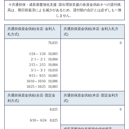
※共通担保・成長基盤強化支援･貸出増加支援の各資金供給オペの貸付残
高は、期日前返済による減少があるため、貸付額の合計とは必ずしも一致
しません。
共通担保資金供給(全店･金利入
共通担保資金供給(本店･金利入札方
札方式)
式)
70,035
0
1/24～ 1/24 10,003
2/ 1～ 2/ 1 10,004
2/15～ 2/15 10,004
3/ 1～ 3/ 1 10,010
9/15～ 9/15 10,005
10/10～10/10 10,006
10/25～10/25 10,003
共通担保資金供給(全店･固定金
共通担保資金供給(本店･固定金利方
利方式)
式)
8,025
0
6/10～ 6/24 8,025
成長基盤強化支援資金供給残高