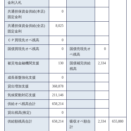
金利入札
共通担保資金供給(本店)
0
固定金利
共通担保資金供給(全店)
8,025
固定金利
ＣＰ買現先オペ残高
0
国債買現先オペ残高
0
国債売現先オ
0
ペ残高
被災地金融機関支援
130
国債補完供給
2,334
残高
成長基盤強化支援
0
貸出増加支援
368,878
気候変動対応支援
211,146
供給オペ残高合計
658,214
貸出残高(推定)
0
供給額残高合計
658,214
吸収オペ額合
2,334
655,880
計