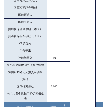
国庫短期証券買入
国庫短期証券売却
国債買現先
国債売現先
共通担保資金供給（本店）
共通担保資金供給（全店）
CP買現先
手形売出
社債等買入
-100
被災地金融機関支援資金供給
気候変動対応支援資金供給
貸出
国債補完供給
+2,100
米ドル資金供給用担保国債供
給
新