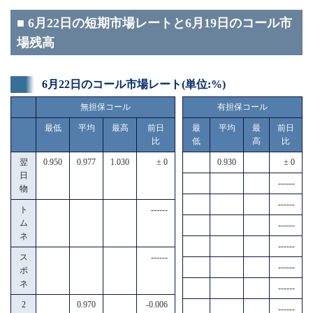
■ 6月22日の短期市場レートと6月19日のコール市
場残高
6月22日のコール市場レート(単位:%)
無担保コール
有担保コール
最低
平均
最高
前日
最
平均
最
前日
比
低
高
比
翌
0.950
0.977
1.030
± 0
0.930
± 0
日
------
物
------
ト
------
ム
------
ネ
------
ス
------
------
ポ
ネ
------
2
0.970
-0.006
------