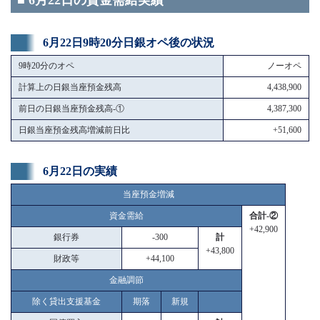
■ 6月22日の資金需給実績
6月22日9時20分日銀オペ後の状況
9時20分のオペ
ノーオペ
計算上の日銀当座預金残高
4,438,900
前日の日銀当座預金残高-①
4,387,300
日銀当座預金残高増減前日比
+51,600
6月22日の実績
当座預金増減
資金需給
合計-②
+42,900
銀行券
-300
計
+43,800
財政等
+44,100
金融調節
除く貸出支援基金
期落
新規