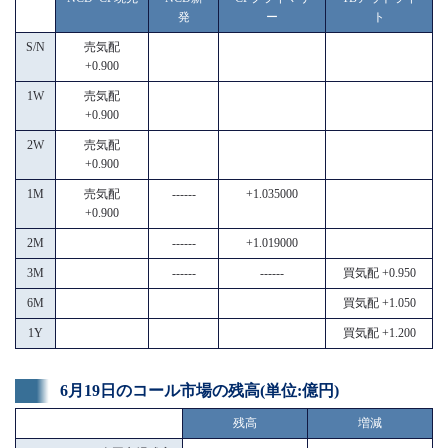
発
ー
ト
S/N
売気配
+0.900
1W
売気配
+0.900
2W
売気配
+0.900
1M
売気配
------
+1.035000
+0.900
2M
------
+1.019000
3M
------
------
買気配 +0.950
6M
買気配 +1.050
1Y
買気配 +1.200
6月19日のコール市場の残高(単位:億円)
残高
増減