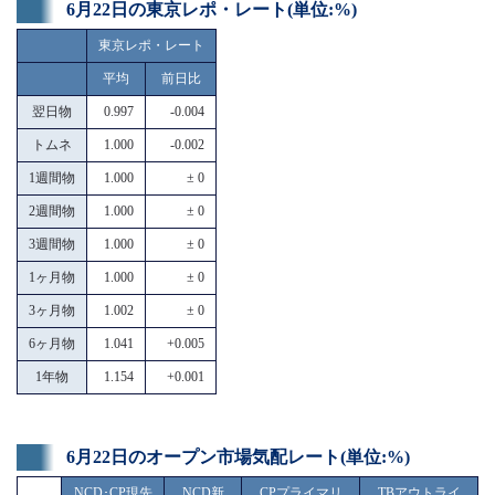
6月22日の東京レポ・レート(単位:%)
東京レポ・レート
平均
前日比
翌日物
0.997
-0.004
トムネ
1.000
-0.002
1週間物
1.000
± 0
2週間物
1.000
± 0
3週間物
1.000
± 0
1ヶ月物
1.000
± 0
3ヶ月物
1.002
± 0
6ヶ月物
1.041
+0.005
1年物
1.154
+0.001
6月22日のオープン市場気配レート(単位:%)
NCD･CP現先
NCD新
CPプライマリ
TBアウトライ