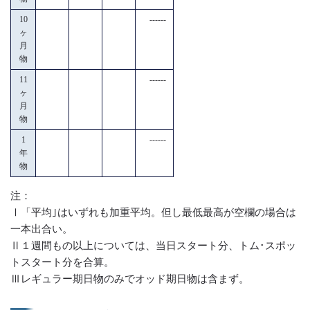
10
------
ヶ
月
物
11
------
ヶ
月
物
1
------
年
物
注：
Ⅰ「平均｣はいずれも加重平均。但し最低最高が空欄の場合は
一本出合い。
Ⅱ１週間もの以上については、当日スタート分、トム･スポッ
トスタート分を合算。
Ⅲレギュラー期日物のみでオッド期日物は含まず。