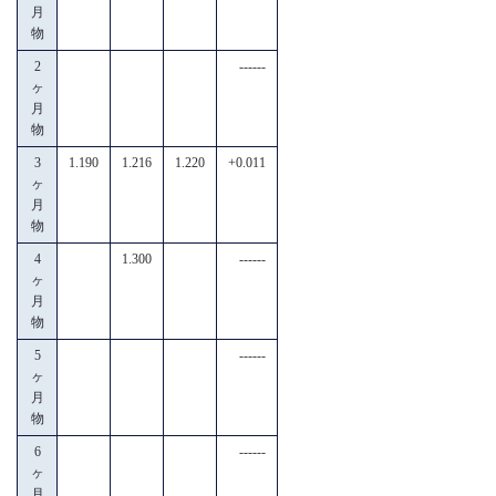
月
物
2
------
ヶ
月
物
3
1.190
1.216
1.220
+0.011
ヶ
月
物
4
1.300
------
ヶ
月
物
5
------
ヶ
月
物
6
------
ヶ
月