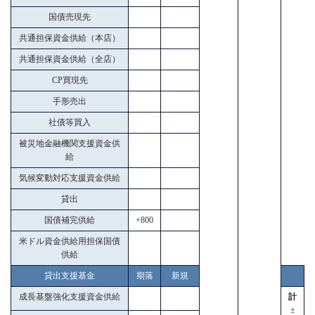
国債売現先
共通担保資金供給（本店）
共通担保資金供給（全店）
CP買現先
手形売出
社債等買入
被災地金融機関支援資金供
給
気候変動対応支援資金供給
貸出
国債補完供給
+800
米ドル資金供給用担保国債
供給
貸出支援基金
期落
新規
成長基盤強化支援資金供給
計
±