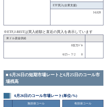
ETF買入(企業支援)
14,628
※ETF,J-REITは買入総額と直近の買入を表示しています
米ドル資金供給
0百万ﾄﾞﾙ
6/25～ 7/ 2 0
■ 6月26日の短期市場レートと6月25日のコール市
場残高
6月26日のコール市場レート(単位:%)
無担保コール
有担保コール