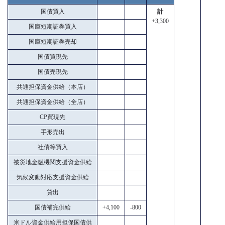
国債買入
計
+3,300
国庫短期証券買入
国庫短期証券売却
国債買現先
国債売現先
共通担保資金供給（本店）
共通担保資金供給（全店）
CP買現先
手形売出
社債等買入
被災地金融機関支援資金供給
気候変動対応支援資金供給
貸出
国債補完供給
+4,100
-800
米ドル資金供給用担保国債供