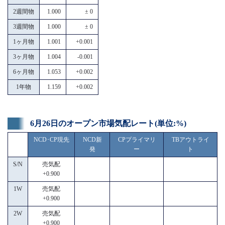
2週間物
1.000
± 0
3週間物
1.000
± 0
1ヶ月物
1.001
+0.001
3ヶ月物
1.004
-0.001
6ヶ月物
1.053
+0.002
1年物
1.159
+0.002
6月26日のオープン市場気配レート(単位:%)
NCD･CP現先
NCD新
CPプライマリ
TBアウトライ
発
ー
ト
S/N
売気配
+0.900
1W
売気配
+0.900
2W
売気配
+0.900