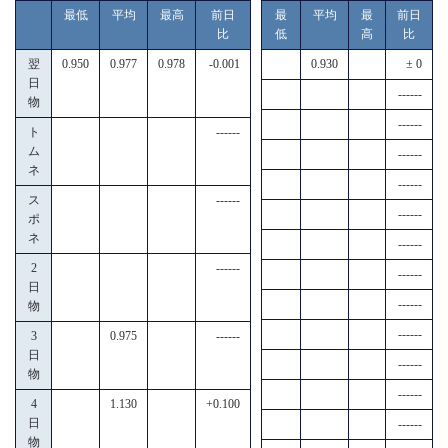
最低
平均
最高
前日
最
平均
最
前日
比
低
高
比
翌
0.950
0.977
0.978
-0.001
0.930
± 0
日
------
物
------
ト
------
ム
------
ネ
------
ス
------
------
ポ
ネ
------
2
------
------
日
------
物
------
3
0.975
------
日
------
物
------
4
1.130
+0.100
日
------
物