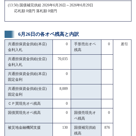
(13:50) 国債補完供給 2026年6月26日～2026年6月29日
応札額 0億円 落札額 0億円
6月26日の各オペ残高と内訳
共通担保資金供給(本店)
0
手形売出オペ
0
差引
金利入札
残高
共通担保資金供給(全店)
70,035
金利入札
共通担保資金供給(本店)
0
固定金利
共通担保資金供給(全店)
8,009
固定金利
ＣＰ買現先オペ残高
0
国債買現先オペ残高
0
国債売現先オ
0
ペ残高
被災地金融機関支援
130
国債補完供給
876
残高