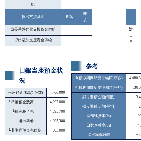
給
新
貸出支援基金
期落
規
成長基盤強化支援資金供給
計
±
貸出増加支援資金供給
0
参考
日銀当座預金状
今積み期間所要準備額(積数)
4,080,
況
今積み期間所要準備額(平均)
136,0
当座預金残高(①+②)
4,400,000
残り要積立額(積数)
3,
└
準備預金残高
4,097,000
残り要積立額(平均)
2
└
積み終了先
4,095,700
準預進捗率(%)
9
└
超過準備
4,095,300
日数進捗率(%)
4
└
非準備預金先残高
303,000
進捗率乖離幅
+56