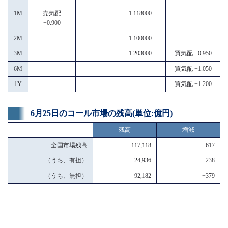
1M
売気配
------
+1.118000
+0.900
2M
------
+1.100000
3M
------
+1.203000
買気配 +0.950
6M
買気配 +1.050
1Y
買気配 +1.200
6月25日のコール市場の残高(単位:億円)
残高
増減
全国市場残高
117,118
+617
（うち、有担）
24,936
+238
（うち、無担）
92,182
+379