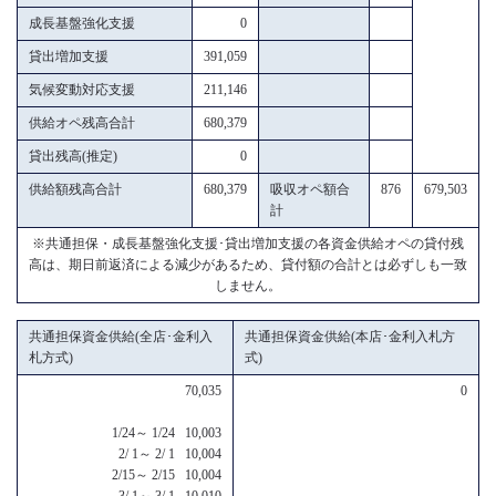
成長基盤強化支援
0
貸出増加支援
391,059
気候変動対応支援
211,146
供給オペ残高合計
680,379
貸出残高(推定)
0
供給額残高合計
680,379
吸収オペ額合
876
679,503
計
※共通担保・成長基盤強化支援･貸出増加支援の各資金供給オペの貸付残
高は、期日前返済による減少があるため、貸付額の合計とは必ずしも一致
しません。
共通担保資金供給(全店･金利入
共通担保資金供給(本店･金利入札方
札方式)
式)
70,035
0
1/24～ 1/24 10,003
2/ 1～ 2/ 1 10,004
2/15～ 2/15 10,004
3/ 1～ 3/ 1 10,010