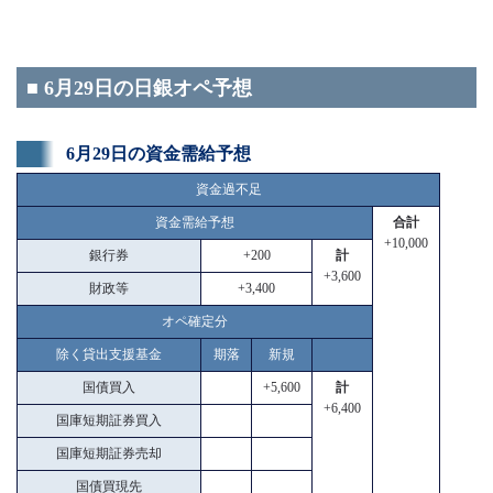
■ 6月29日の日銀オペ予想
6月29日の資金需給予想
資金過不足
資金需給予想
合計
+10,000
銀行券
+200
計
+3,600
財政等
+3,400
オペ確定分
除く貸出支援基金
期落
新規
国債買入
+5,600
計
+6,400
国庫短期証券買入
国庫短期証券売却
国債買現先