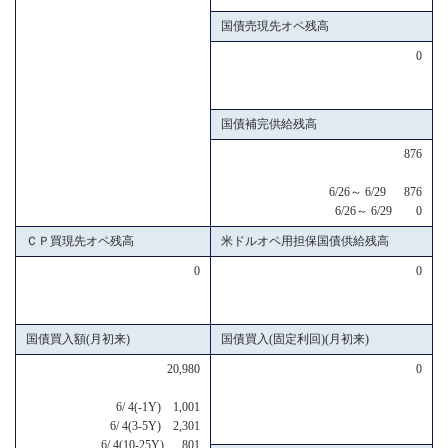
国債売現先オペ残高
0
国債補完供給残高
876
6/26～ 6/29 876
6/26～ 6/29 0
ＣＰ買現先オペ残高
米ドルオペ用担保国債供給残高
0
0
国債買入額(月初来)
国債買入(固定利回)(月初来)
20,980
0
6/ 4(-1Y) 1,001
6/ 4(3-5Y) 2,301
6/ 4(10-25Y) 801