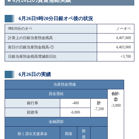
■ 6月26日の資金需給実績
6月26日9時20分日銀オペ後の状況
9時20分のオペ
ノーオペ
計算上の日銀当座預金残高
4,407,600
前日の日銀当座預金残高-①
4,403,900
日銀当座預金残高増減前日比
+3,700
6月26日の実績
当座預金増減
資金需給
合計-
②
銀行券
-400
計
-3,900
-7,200
財政等
-6,800
金融調節
新
除く貸出支援基金
期落
規