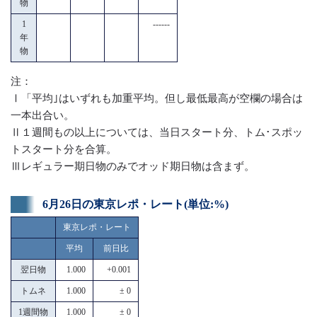
物
1
------
年
物
注：
Ⅰ「平均｣はいずれも加重平均。但し最低最高が空欄の場合は
一本出合い。
Ⅱ１週間もの以上については、当日スタート分、トム･スポッ
トスタート分を合算。
Ⅲレギュラー期日物のみでオッド期日物は含まず。
6月26日の東京レポ・レート(単位:%)
東京レポ・レート
平均
前日比
翌日物
1.000
+0.001
トムネ
1.000
± 0
1週間物
1.000
± 0