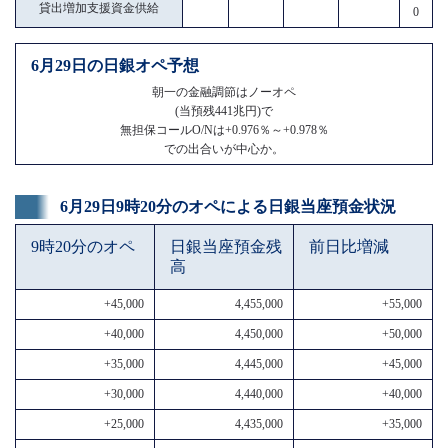
貸出増加支援資金供給
0
6月29日の日銀オペ予想
朝一の金融調節はノーオペ
(当預残441兆円)で
無担保コールO/Nは+0.976％～+0.978％
での出合いが中心か。
6月29日9時20分のオペによる日銀当座預金状況
9時20分のオペ
日銀当座預金残
前日比増減
高
+45,000
4,455,000
+55,000
+40,000
4,450,000
+50,000
+35,000
4,445,000
+45,000
+30,000
4,440,000
+40,000
+25,000
4,435,000
+35,000