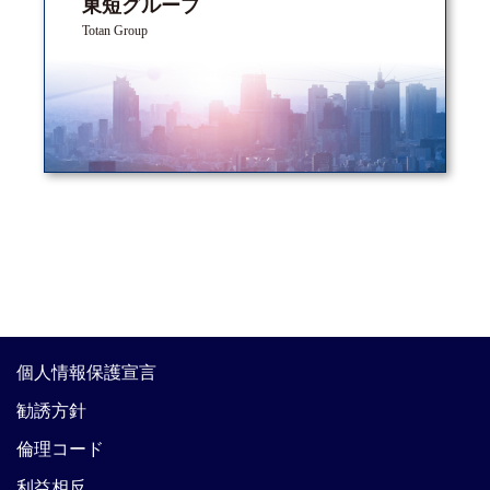
東短グループ
Totan Group
個人情報保護宣言
勧誘方針
倫理コード
利益相反